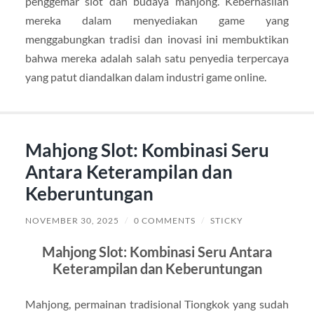
penggemar slot dan budaya mahjong. Keberhasilan
mereka dalam menyediakan game yang
menggabungkan tradisi dan inovasi ini membuktikan
bahwa mereka adalah salah satu penyedia terpercaya
yang patut diandalkan dalam industri game online.
Mahjong Slot: Kombinasi Seru
Antara Keterampilan dan
Keberuntungan
NOVEMBER 30, 2025
/
0 COMMENTS
/
STICKY
Mahjong Slot: Kombinasi Seru Antara
Keterampilan dan Keberuntungan
Mahjong, permainan tradisional Tiongkok yang sudah