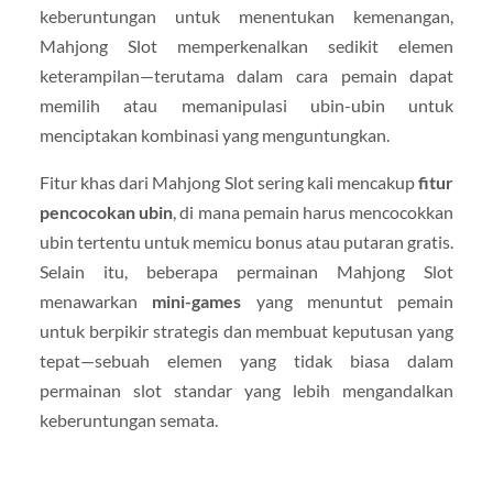
keberuntungan untuk menentukan kemenangan,
Mahjong Slot memperkenalkan sedikit elemen
keterampilan—terutama dalam cara pemain dapat
memilih atau memanipulasi ubin-ubin untuk
menciptakan kombinasi yang menguntungkan.
Fitur khas dari Mahjong Slot sering kali mencakup
fitur
pencocokan ubin
, di mana pemain harus mencocokkan
ubin tertentu untuk memicu bonus atau putaran gratis.
Selain itu, beberapa permainan Mahjong Slot
menawarkan
mini-games
yang menuntut pemain
untuk berpikir strategis dan membuat keputusan yang
tepat—sebuah elemen yang tidak biasa dalam
permainan slot standar yang lebih mengandalkan
keberuntungan semata.