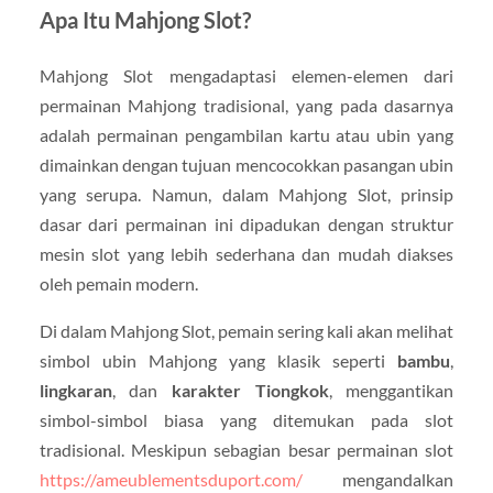
Apa Itu Mahjong Slot?
Mahjong Slot mengadaptasi elemen-elemen dari
permainan Mahjong tradisional, yang pada dasarnya
adalah permainan pengambilan kartu atau ubin yang
dimainkan dengan tujuan mencocokkan pasangan ubin
yang serupa. Namun, dalam Mahjong Slot, prinsip
dasar dari permainan ini dipadukan dengan struktur
mesin slot yang lebih sederhana dan mudah diakses
oleh pemain modern.
Di dalam Mahjong Slot, pemain sering kali akan melihat
simbol ubin Mahjong yang klasik seperti
bambu
,
lingkaran
, dan
karakter Tiongkok
, menggantikan
simbol-simbol biasa yang ditemukan pada slot
tradisional. Meskipun sebagian besar permainan slot
https://ameublementsduport.com/
mengandalkan