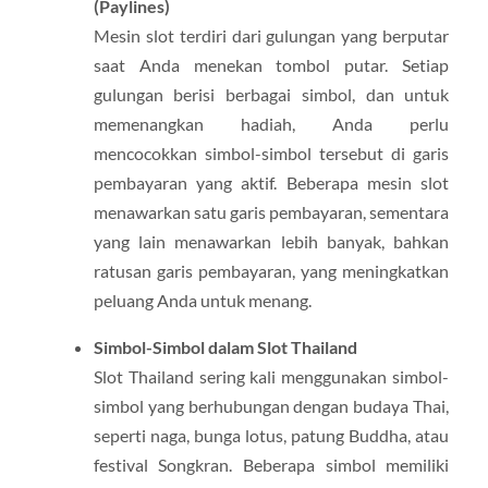
(Paylines)
Mesin slot terdiri dari gulungan yang berputar
saat Anda menekan tombol putar. Setiap
gulungan berisi berbagai simbol, dan untuk
memenangkan hadiah, Anda perlu
mencocokkan simbol-simbol tersebut di garis
pembayaran yang aktif. Beberapa mesin slot
menawarkan satu garis pembayaran, sementara
yang lain menawarkan lebih banyak, bahkan
ratusan garis pembayaran, yang meningkatkan
peluang Anda untuk menang.
Simbol-Simbol dalam Slot Thailand
Slot Thailand sering kali menggunakan simbol-
simbol yang berhubungan dengan budaya Thai,
seperti naga, bunga lotus, patung Buddha, atau
festival Songkran. Beberapa simbol memiliki