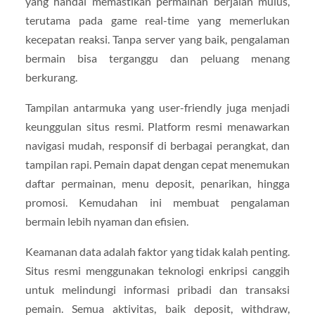
yang handal memastikan permainan berjalan mulus,
terutama pada game real-time yang memerlukan
kecepatan reaksi. Tanpa server yang baik, pengalaman
bermain bisa terganggu dan peluang menang
berkurang.
Tampilan antarmuka yang user-friendly juga menjadi
keunggulan situs resmi. Platform resmi menawarkan
navigasi mudah, responsif di berbagai perangkat, dan
tampilan rapi. Pemain dapat dengan cepat menemukan
daftar permainan, menu deposit, penarikan, hingga
promosi. Kemudahan ini membuat pengalaman
bermain lebih nyaman dan efisien.
Keamanan data adalah faktor yang tidak kalah penting.
Situs resmi menggunakan teknologi enkripsi canggih
untuk melindungi informasi pribadi dan transaksi
pemain. Semua aktivitas, baik deposit, withdraw,