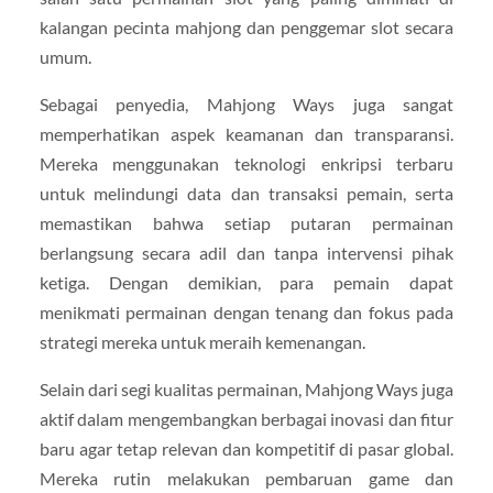
kalangan pecinta mahjong dan penggemar slot secara
umum.
Sebagai penyedia, Mahjong Ways juga sangat
memperhatikan aspek keamanan dan transparansi.
Mereka menggunakan teknologi enkripsi terbaru
untuk melindungi data dan transaksi pemain, serta
memastikan bahwa setiap putaran permainan
berlangsung secara adil dan tanpa intervensi pihak
ketiga. Dengan demikian, para pemain dapat
menikmati permainan dengan tenang dan fokus pada
strategi mereka untuk meraih kemenangan.
Selain dari segi kualitas permainan, Mahjong Ways juga
aktif dalam mengembangkan berbagai inovasi dan fitur
baru agar tetap relevan dan kompetitif di pasar global.
Mereka rutin melakukan pembaruan game dan