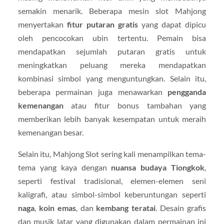
semakin menarik. Beberapa mesin slot Mahjong
menyertakan
fitur putaran gratis
yang dapat dipicu
oleh pencocokan ubin tertentu. Pemain bisa
mendapatkan sejumlah putaran gratis untuk
meningkatkan peluang mereka mendapatkan
kombinasi simbol yang menguntungkan. Selain itu,
beberapa permainan juga menawarkan
pengganda
kemenangan
atau fitur bonus tambahan yang
memberikan lebih banyak kesempatan untuk meraih
kemenangan besar.
Selain itu, Mahjong Slot sering kali menampilkan tema-
tema yang kaya dengan
nuansa budaya Tiongkok
,
seperti festival tradisional, elemen-elemen seni
kaligrafi, atau simbol-simbol keberuntungan seperti
naga
,
koin emas
, dan
kembang teratai
. Desain grafis
dan musik latar yang digunakan dalam permainan ini