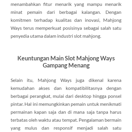
menambahkan fitur menarik yang mampu menarik
minat pemain dari berbagai kalangan. Dengan
komitmen terhadap kualitas dan inovasi, Mahjong
Ways terus memperkuat posisinya sebagai salah satu
penyedia utama dalam industri slot mahjong.
Keuntungan Main Slot Mahjong Ways
Gampang Menang
Selain itu, Mahjong Ways juga dikenal karena
kemudahan akses dan kompatibilitasnya dengan
berbagai perangkat, mulai dari desktop hingga ponsel
pintar. Hal ini memungkinkan pemain untuk menikmati
permainan kapan saja dan di mana saja tanpa harus
terbatas oleh waktu atau tempat. Pengalaman bermain
yang mulus dan responsif menjadi salah satu