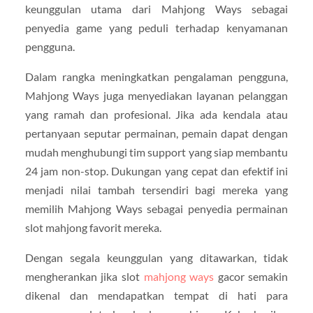
keunggulan utama dari Mahjong Ways sebagai
penyedia game yang peduli terhadap kenyamanan
pengguna.
Dalam rangka meningkatkan pengalaman pengguna,
Mahjong Ways juga menyediakan layanan pelanggan
yang ramah dan profesional. Jika ada kendala atau
pertanyaan seputar permainan, pemain dapat dengan
mudah menghubungi tim support yang siap membantu
24 jam non-stop. Dukungan yang cepat dan efektif ini
menjadi nilai tambah tersendiri bagi mereka yang
memilih Mahjong Ways sebagai penyedia permainan
slot mahjong favorit mereka.
Dengan segala keunggulan yang ditawarkan, tidak
mengherankan jika slot
mahjong ways
gacor semakin
dikenal dan mendapatkan tempat di hati para