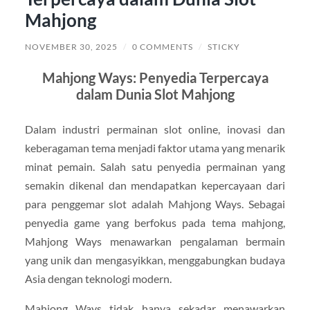
Mahjong
NOVEMBER 30, 2025
/
0 COMMENTS
/
STICKY
Mahjong Ways: Penyedia Terpercaya
dalam Dunia Slot Mahjong
Dalam industri permainan slot online, inovasi dan
keberagaman tema menjadi faktor utama yang menarik
minat pemain. Salah satu penyedia permainan yang
semakin dikenal dan mendapatkan kepercayaan dari
para penggemar slot adalah Mahjong Ways. Sebagai
penyedia game yang berfokus pada tema mahjong,
Mahjong Ways menawarkan pengalaman bermain
yang unik dan mengasyikkan, menggabungkan budaya
Asia dengan teknologi modern.
Mahjong Ways tidak hanya sekadar menawarkan