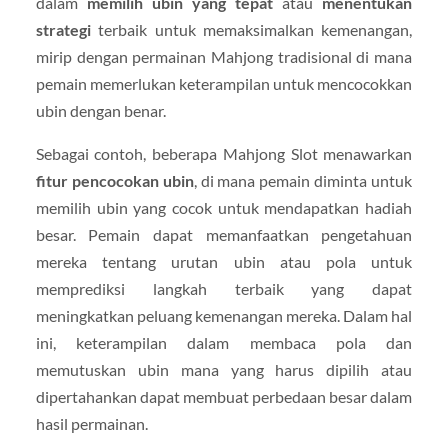
dalam
memilih ubin yang tepat
atau
menentukan
strategi
terbaik untuk memaksimalkan kemenangan,
mirip dengan permainan Mahjong tradisional di mana
pemain memerlukan keterampilan untuk mencocokkan
ubin dengan benar.
Sebagai contoh, beberapa Mahjong Slot menawarkan
fitur pencocokan ubin
, di mana pemain diminta untuk
memilih ubin yang cocok untuk mendapatkan hadiah
besar. Pemain dapat memanfaatkan pengetahuan
mereka tentang urutan ubin atau pola untuk
memprediksi langkah terbaik yang dapat
meningkatkan peluang kemenangan mereka. Dalam hal
ini, keterampilan dalam membaca pola dan
memutuskan ubin mana yang harus dipilih atau
dipertahankan dapat membuat perbedaan besar dalam
hasil permainan.