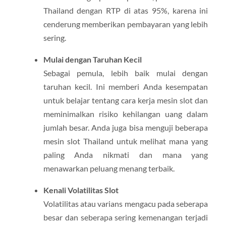
Thailand dengan RTP di atas 95%, karena ini
cenderung memberikan pembayaran yang lebih
sering.
Mulai dengan Taruhan Kecil
Sebagai pemula, lebih baik mulai dengan
taruhan kecil. Ini memberi Anda kesempatan
untuk belajar tentang cara kerja mesin slot dan
meminimalkan risiko kehilangan uang dalam
jumlah besar. Anda juga bisa menguji beberapa
mesin slot Thailand untuk melihat mana yang
paling Anda nikmati dan mana yang
menawarkan peluang menang terbaik.
Kenali Volatilitas Slot
Volatilitas atau varians mengacu pada seberapa
besar dan seberapa sering kemenangan terjadi