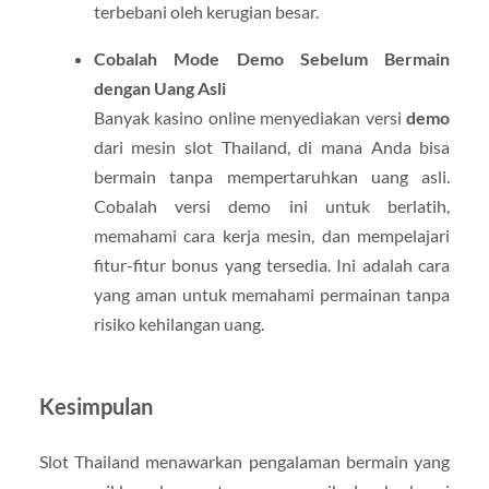
terbebani oleh kerugian besar.
Cobalah Mode Demo Sebelum Bermain
dengan Uang Asli
Banyak kasino online menyediakan versi
demo
dari mesin slot Thailand, di mana Anda bisa
bermain tanpa mempertaruhkan uang asli.
Cobalah versi demo ini untuk berlatih,
memahami cara kerja mesin, dan mempelajari
fitur-fitur bonus yang tersedia. Ini adalah cara
yang aman untuk memahami permainan tanpa
risiko kehilangan uang.
Kesimpulan
Slot Thailand menawarkan pengalaman bermain yang