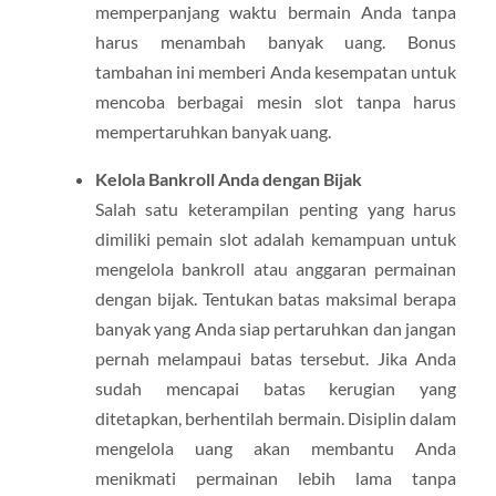
memperpanjang waktu bermain Anda tanpa
harus menambah banyak uang. Bonus
tambahan ini memberi Anda kesempatan untuk
mencoba berbagai mesin slot tanpa harus
mempertaruhkan banyak uang.
Kelola Bankroll Anda dengan Bijak
Salah satu keterampilan penting yang harus
dimiliki pemain slot adalah kemampuan untuk
mengelola bankroll atau anggaran permainan
dengan bijak. Tentukan batas maksimal berapa
banyak yang Anda siap pertaruhkan dan jangan
pernah melampaui batas tersebut. Jika Anda
sudah mencapai batas kerugian yang
ditetapkan, berhentilah bermain. Disiplin dalam
mengelola uang akan membantu Anda
menikmati permainan lebih lama tanpa