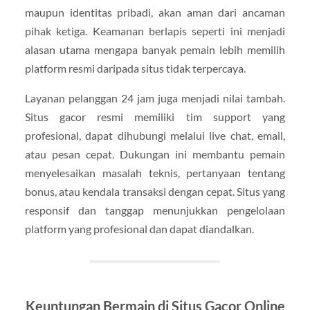
maupun identitas pribadi, akan aman dari ancaman
pihak ketiga. Keamanan berlapis seperti ini menjadi
alasan utama mengapa banyak pemain lebih memilih
platform resmi daripada situs tidak terpercaya.
Layanan pelanggan 24 jam juga menjadi nilai tambah.
Situs gacor resmi memiliki tim support yang
profesional, dapat dihubungi melalui live chat, email,
atau pesan cepat. Dukungan ini membantu pemain
menyelesaikan masalah teknis, pertanyaan tentang
bonus, atau kendala transaksi dengan cepat. Situs yang
responsif dan tanggap menunjukkan pengelolaan
platform yang profesional dan dapat diandalkan.
Keuntungan Bermain di Situs Gacor Online