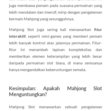
juga membawa pemain pada suasana permainan yang
lebih mendalam dan imersif, mirip dengan pengalaman
bermain Mahjong yang sesungguhnya.
Mahjong Slot juga sering kali menawarkan
fitur
interaktif
, seperti mini-games yang memberi pemain
lebih banyak kontrol atas jalannya permainan. Fitur-
fitur ini menambah lapisan kompleksitas dan
memberikan elemen keterampilan yang lebih besar
daripada permainan slot biasa, di mana semuanya
hanya mengandalkan keberuntungan semata.
Kesimpulan: Apakah Mahjong Slot
Menguntungkan?
Mahjong Slot menawarkan sebuah pengalaman