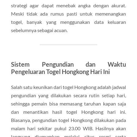
strategi agar dapat menebak angka dengan akurat.
Meski tidak ada rumus pasti untuk memenangkan
togel, banyak yang menggunakan data keluaran
sebelumnya sebagai acuan.
Sistem Pengundian dan Waktu
Pengeluaran Togel Hongkong Hari Ini
Salah satu keunikan dari togel Hongkong adalah jadwal
pengundian yang dilakukan secara rutin setiap hari,
sehingga pemain bisa memasang taruhan kapan saja
dan menantikan hasil togel Hongkong hari ini.
Biasanya, pengundian togel Hongkong dilakukan pada
malam hari sekitar pukul 23.00 WIB. Hasilnya akan
langsung diumumkan melalui situs resmi serta