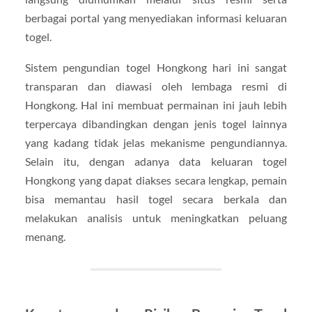
berbagai portal yang menyediakan informasi keluaran
togel.
Sistem pengundian togel Hongkong hari ini sangat
transparan dan diawasi oleh lembaga resmi di
Hongkong. Hal ini membuat permainan ini jauh lebih
terpercaya dibandingkan dengan jenis togel lainnya
yang kadang tidak jelas mekanisme pengundiannya.
Selain itu, dengan adanya data keluaran togel
Hongkong yang dapat diakses secara lengkap, pemain
bisa memantau hasil togel secara berkala dan
melakukan analisis untuk meningkatkan peluang
menang.