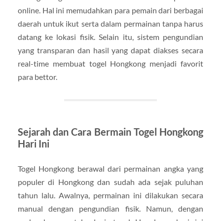
online. Hal ini memudahkan para pemain dari berbagai
daerah untuk ikut serta dalam permainan tanpa harus
datang ke lokasi fisik. Selain itu, sistem pengundian
yang transparan dan hasil yang dapat diakses secara
real-time membuat togel Hongkong menjadi favorit
para bettor.
Sejarah dan Cara Bermain Togel Hongkong
Hari Ini
Togel Hongkong berawal dari permainan angka yang
populer di Hongkong dan sudah ada sejak puluhan
tahun lalu. Awalnya, permainan ini dilakukan secara
manual dengan pengundian fisik. Namun, dengan