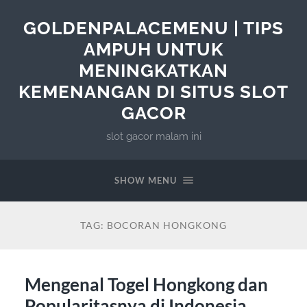
GOLDENPALACEMENU | TIPS
AMPUH UNTUK
MENINGKATKAN
KEMENANGAN DI SITUS SLOT
GACOR
slot gacor malam ini
SHOW MENU
TAG:
BOCORAN HONGKONG
Mengenal Togel Hongkong dan
Popularitasnya di Indonesia