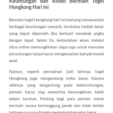
Keuntungan dan Risiko Bermain Togel
Hongkong Hari Ini
Bermain togel Hongkong hari ini memang menawarkan
berbagai keuntungan menarik, terutama hadiah besar
yang dapat diperoleh jika berhasil menebak angka
dengan tepat. Selain itu, kemudahan akses melalui
situs online memungkinkan siapa saja untuk mencoba
peruntungan tanpa harus mengeluarkan banyak modal
awal.
Namun, seperti permainan judi lainnya, togel
Hongkong juga mengandung risiko besar. Karena
sifatnya yang bergantung pada keberuntungan,
pemain harus siap menerima kemungkinan kalah
dalam taruhan. Penting bagi para pemain untuk
bermain secara bertanggung jawab dan tidak terlalu
terbawa suasana hingga mengalami kerugian besar.