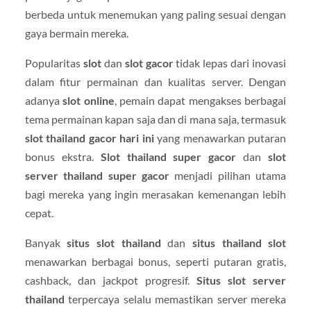
berbeda untuk menemukan yang paling sesuai dengan
gaya bermain mereka.
Popularitas
slot
dan
slot gacor
tidak lepas dari inovasi
dalam fitur permainan dan kualitas server. Dengan
adanya
slot online
, pemain dapat mengakses berbagai
tema permainan kapan saja dan di mana saja, termasuk
slot thailand gacor hari ini
yang menawarkan putaran
bonus ekstra.
Slot thailand super gacor
dan
slot
server thailand super gacor
menjadi pilihan utama
bagi mereka yang ingin merasakan kemenangan lebih
cepat.
Banyak
situs slot thailand
dan
situs thailand slot
menawarkan berbagai bonus, seperti putaran gratis,
cashback, dan jackpot progresif.
Situs slot server
thailand
terpercaya selalu memastikan server mereka