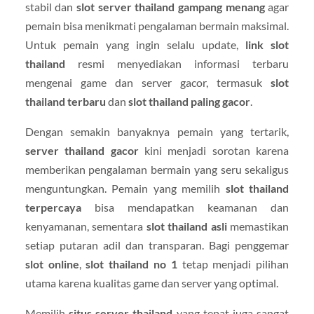
stabil dan
slot server thailand gampang menang
agar
pemain bisa menikmati pengalaman bermain maksimal.
Untuk pemain yang ingin selalu update,
link slot
thailand
resmi menyediakan informasi terbaru
mengenai game dan server gacor, termasuk
slot
thailand terbaru
dan
slot thailand paling gacor
.
Dengan semakin banyaknya pemain yang tertarik,
server thailand gacor
kini menjadi sorotan karena
memberikan pengalaman bermain yang seru sekaligus
menguntungkan. Pemain yang memilih
slot thailand
terpercaya
bisa mendapatkan keamanan dan
kenyamanan, sementara
slot thailand asli
memastikan
setiap putaran adil dan transparan. Bagi penggemar
slot online
,
slot thailand no 1
tetap menjadi pilihan
utama karena kualitas game dan server yang optimal.
Memilih
situs server thailand
yang tepat juga sangat