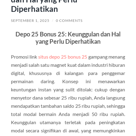
Diperhatikan
SEPTEMBER 1, 2025
/
0 COMMENTS
Depo 25 Bonus 25: Keunggulan dan Hal
yang Perlu Diperhatikan
Promosi link
situs depo 25 bonus 25
gampang menang
menjadi salah satu magnet kuat dalam industri hiburan
digital, khususnya di kalangan para penggemar
permainan daring. Konsep ini menawarkan
keuntungan instan yang sulit ditolak: cukup dengan
menyetor dana sebesar 25 ribu rupiah, Anda langsung
mendapatkan tambahan saldo 25 ribu rupiah, sehingga
total modal bermain Anda menjadi 50 ribu rupiah.
Keunggulan utamanya terletak pada peningkatan
modal secara signifikan di awal, yang memungkinkan