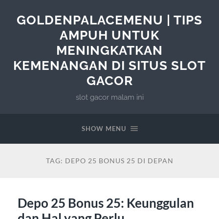
GOLDENPALACEMENU | TIPS
AMPUH UNTUK
MENINGKATKAN
KEMENANGAN DI SITUS SLOT
GACOR
slot gacor malam ini
SHOW MENU
TAG:
DEPO 25 BONUS 25 DI DEPAN
Depo 25 Bonus 25: Keunggulan
dan Hal yang Perlu