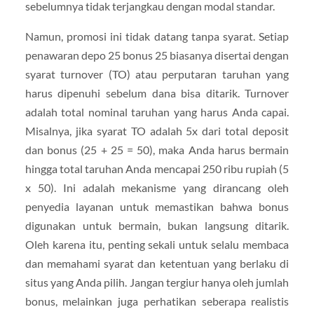
sebelumnya tidak terjangkau dengan modal standar.
Namun, promosi ini tidak datang tanpa syarat. Setiap
penawaran depo 25 bonus 25 biasanya disertai dengan
syarat turnover (TO) atau perputaran taruhan yang
harus dipenuhi sebelum dana bisa ditarik. Turnover
adalah total nominal taruhan yang harus Anda capai.
Misalnya, jika syarat TO adalah 5x dari total deposit
dan bonus (25 + 25 = 50), maka Anda harus bermain
hingga total taruhan Anda mencapai 250 ribu rupiah (5
x 50). Ini adalah mekanisme yang dirancang oleh
penyedia layanan untuk memastikan bahwa bonus
digunakan untuk bermain, bukan langsung ditarik.
Oleh karena itu, penting sekali untuk selalu membaca
dan memahami syarat dan ketentuan yang berlaku di
situs yang Anda pilih. Jangan tergiur hanya oleh jumlah
bonus, melainkan juga perhatikan seberapa realistis