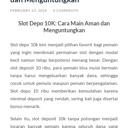
FEBRUARY 23, 2026
/
0 COMMENTS
Slot Depo 10K: Cara Main Aman dan
Menguntungkan
Slot depo 10k kini menjadi pilihan favorit bagi pemain
yang ingin menikmati permainan slot dengan modal
kecil namun tetap berpotensi menang besar. Dengan
slot deposit 10 ribu, para pemain bisa mulai bermain
tanpa harus mengeluarkan banyak dana, sehingga
cocok untuk pemula maupun pemain berpengalaman.
Slot depo 10 ribu memberikan kemudahan karena
minimal deposit yang rendah, sering kali juga disertai
bonus menarik.
Selain itu, slot deposit 10k tanpa potongan menjadi
incaran banyak pemain karena seluruh dana yang