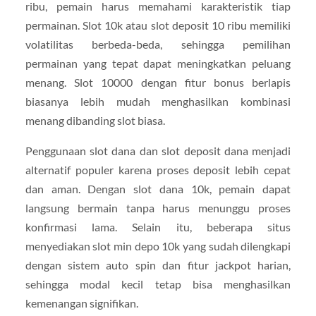
ribu, pemain harus memahami karakteristik tiap
permainan. Slot 10k atau slot deposit 10 ribu memiliki
volatilitas berbeda-beda, sehingga pemilihan
permainan yang tepat dapat meningkatkan peluang
menang. Slot 10000 dengan fitur bonus berlapis
biasanya lebih mudah menghasilkan kombinasi
menang dibanding slot biasa.
Penggunaan slot dana dan slot deposit dana menjadi
alternatif populer karena proses deposit lebih cepat
dan aman. Dengan slot dana 10k, pemain dapat
langsung bermain tanpa harus menunggu proses
konfirmasi lama. Selain itu, beberapa situs
menyediakan slot min depo 10k yang sudah dilengkapi
dengan sistem auto spin dan fitur jackpot harian,
sehingga modal kecil tetap bisa menghasilkan
kemenangan signifikan.