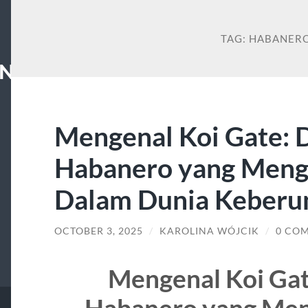
TAG:
HABANERO
ENU
Mengenal Koi Gate: 
Habanero yang Meng
Dalam Dunia Keberu
OCTOBER 3, 2025
/
KAROLINA WÓJCIK
/
0 CO
Mengenal Koi Gat
Habanero yang Men