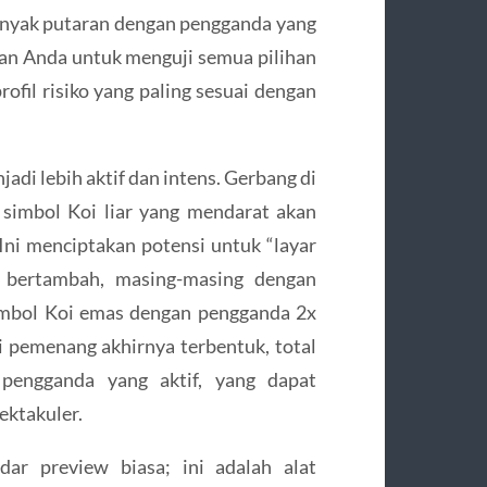
banyak putaran dengan pengganda yang
an Anda untuk menguji semua pilihan
fil risiko yang paling sesuai dengan
di lebih aktif dan intens. Gerbang di
p simbol Koi liar yang mendarat akan
. Ini menciptakan potensi untuk “layar
s bertambah, masing-masing dengan
imbol Koi emas dengan pengganda 2x
i pemenang akhirnya terbentuk, total
pengganda yang aktif, yang dapat
ektakuler.
r preview biasa; ini adalah alat