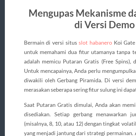
Mengupas Mekanisme da
di Versi Demo
Bermain di versi situs
slot habanero
Koi Gate
untuk memahami dua fitur utamanya tanpa te
adalah memicu Putaran Gratis (Free Spins), 
Untuk mencapainya, Anda perlu mengumpulkan t
diwakili oleh Gerbang Piramida. Di versi de
merasakan seberapa sering fitur sulung ini dapat
Saat Putaran Gratis dimulai, Anda akan memil
disediakan. Setiap gerbang menawarkan ju
(misalnya, 8, 10, atau 12) dengan tingkat volati
yang menjadi jantung dari strategi permainan.