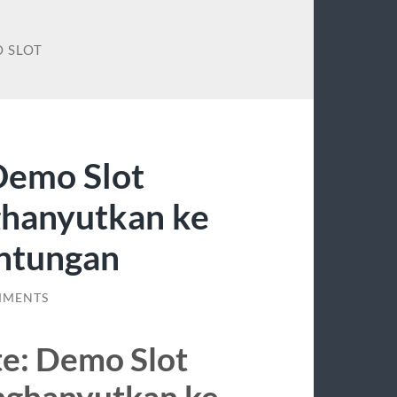
 SLOT
Demo Slot
hanyutkan ke
ntungan
MMENTS
e: Demo Slot
ghanyutkan ke