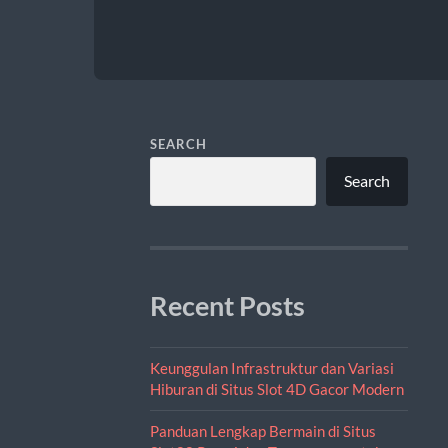
SEARCH
Search
Recent Posts
Keunggulan Infrastruktur dan Variasi
Hiburan di Situs Slot 4D Gacor Modern
Panduan Lengkap Bermain di Situs