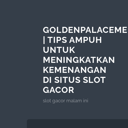
GOLDENPALACEM
| TIPS AMPUH
UNTUK
MENINGKATKAN
KEMENANGAN
DI SITUS SLOT
GACOR
slot gacor malam ini