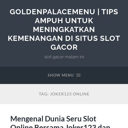
GOLDENPALACEMENU | TIPS
AMPUH UNTUK
MENINGKATKAN
KEMENANGAN DI SITUS SLOT
GACOR
slot gacor malam ini
SHOW MENU
TAG:
JOKER123 ONLINE
Mengenal Dunia Seru Slot
Online Bersama Joker123 dan