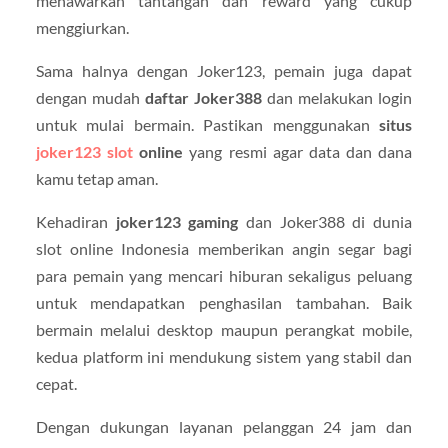
menawarkan tantangan dan reward yang cukup
menggiurkan.
Sama halnya dengan Joker123, pemain juga dapat
dengan mudah
daftar Joker388
dan melakukan login
untuk mulai bermain. Pastikan menggunakan
situs
joker123 slot
online
yang resmi agar data dan dana
kamu tetap aman.
Kehadiran
joker123 gaming
dan Joker388 di dunia
slot online Indonesia memberikan angin segar bagi
para pemain yang mencari hiburan sekaligus peluang
untuk mendapatkan penghasilan tambahan. Baik
bermain melalui desktop maupun perangkat mobile,
kedua platform ini mendukung sistem yang stabil dan
cepat.
Dengan dukungan layanan pelanggan 24 jam dan