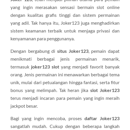
yang ingin merasakan sensasi bermain slot online
dengan kualitas grafis tinggi dan sistem permainan
yang adil. Tak hanya itu, Joker123 juga menghadirkan
sistem keamanan terbaik untuk menjaga privasi dan
kenyamanan para penggunanya.
Dengan bergabung di
situs Joker123
, pemain dapat
menikmati berbagai jenis permainan menarik,
termasuk
joker123 slot
yang menjadi favorit banyak
orang. Jenis permainan ini menawarkan berbagai tema
unik, mulai dari petualangan hingga fantasi, serta fitur
bonus yang melimpah. Tak heran jika
slot Joker123
terus menjadi incaran para pemain yang ingin meraih
jackpot besar.
Bagi yang ingin mencoba, proses
daftar Joker123
sangatlah mudah. Cukup dengan beberapa langkah