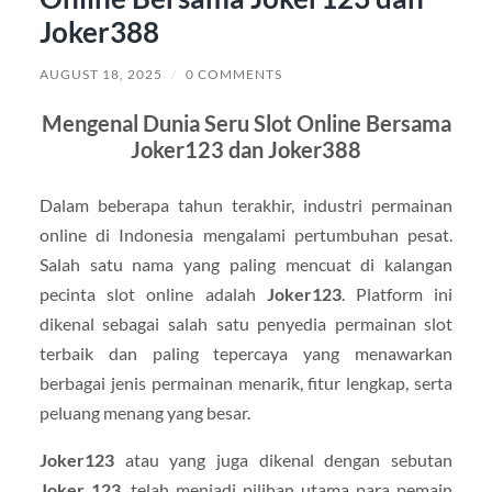
Joker388
AUGUST 18, 2025
/
0 COMMENTS
Mengenal Dunia Seru Slot Online Bersama
Joker123 dan Joker388
Dalam beberapa tahun terakhir, industri permainan
online di Indonesia mengalami pertumbuhan pesat.
Salah satu nama yang paling mencuat di kalangan
pecinta slot online adalah
Joker123
. Platform ini
dikenal sebagai salah satu penyedia permainan slot
terbaik dan paling tepercaya yang menawarkan
berbagai jenis permainan menarik, fitur lengkap, serta
peluang menang yang besar.
Joker123
atau yang juga dikenal dengan sebutan
Joker 123
, telah menjadi pilihan utama para pemain