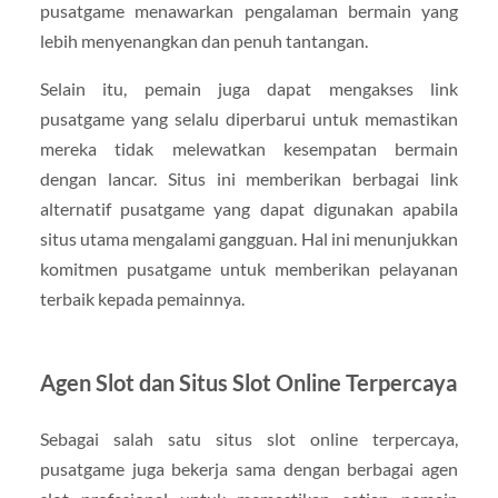
pusatgame menawarkan pengalaman bermain yang
lebih menyenangkan dan penuh tantangan.
Selain itu, pemain juga dapat mengakses link
pusatgame yang selalu diperbarui untuk memastikan
mereka tidak melewatkan kesempatan bermain
dengan lancar. Situs ini memberikan berbagai link
alternatif pusatgame yang dapat digunakan apabila
situs utama mengalami gangguan. Hal ini menunjukkan
komitmen pusatgame untuk memberikan pelayanan
terbaik kepada pemainnya.
Agen Slot dan Situs Slot Online Terpercaya
Sebagai salah satu situs slot online terpercaya,
pusatgame juga bekerja sama dengan berbagai agen