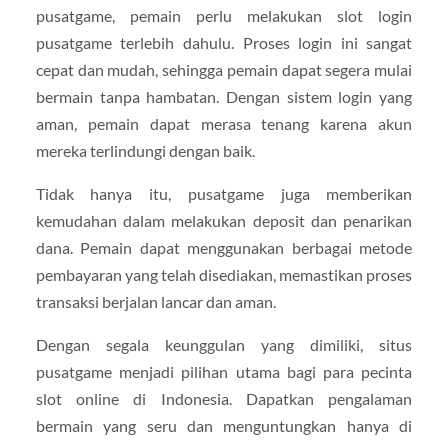
pusatgame, pemain perlu melakukan slot login
pusatgame terlebih dahulu. Proses login ini sangat
cepat dan mudah, sehingga pemain dapat segera mulai
bermain tanpa hambatan. Dengan sistem login yang
aman, pemain dapat merasa tenang karena akun
mereka terlindungi dengan baik.
Tidak hanya itu, pusatgame juga memberikan
kemudahan dalam melakukan deposit dan penarikan
dana. Pemain dapat menggunakan berbagai metode
pembayaran yang telah disediakan, memastikan proses
transaksi berjalan lancar dan aman.
Dengan segala keunggulan yang dimiliki, situs
pusatgame menjadi pilihan utama bagi para pecinta
slot online di Indonesia. Dapatkan pengalaman
bermain yang seru dan menguntungkan hanya di