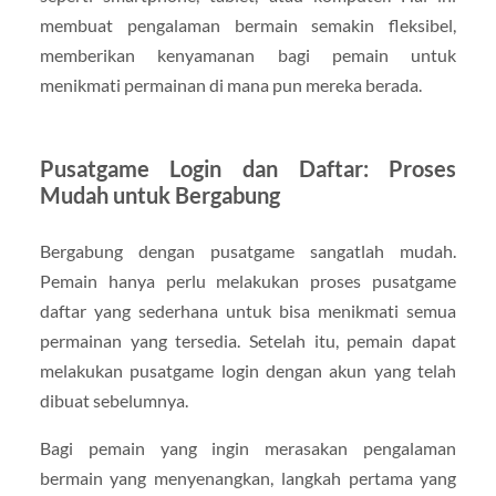
membuat pengalaman bermain semakin fleksibel,
memberikan kenyamanan bagi pemain untuk
menikmati permainan di mana pun mereka berada.
Pusatgame Login dan Daftar: Proses
Mudah untuk Bergabung
Bergabung dengan pusatgame sangatlah mudah.
Pemain hanya perlu melakukan proses pusatgame
daftar yang sederhana untuk bisa menikmati semua
permainan yang tersedia. Setelah itu, pemain dapat
melakukan pusatgame login dengan akun yang telah
dibuat sebelumnya.
Bagi pemain yang ingin merasakan pengalaman
bermain yang menyenangkan, langkah pertama yang