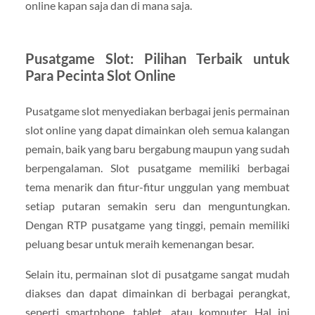
online kapan saja dan di mana saja.
Pusatgame Slot: Pilihan Terbaik untuk
Para Pecinta Slot Online
Pusatgame slot menyediakan berbagai jenis permainan
slot online yang dapat dimainkan oleh semua kalangan
pemain, baik yang baru bergabung maupun yang sudah
berpengalaman. Slot pusatgame memiliki berbagai
tema menarik dan fitur-fitur unggulan yang membuat
setiap putaran semakin seru dan menguntungkan.
Dengan RTP pusatgame yang tinggi, pemain memiliki
peluang besar untuk meraih kemenangan besar.
Selain itu, permainan slot di pusatgame sangat mudah
diakses dan dapat dimainkan di berbagai perangkat,
seperti smartphone, tablet, atau komputer. Hal ini