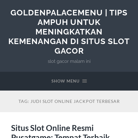
GOLDENPALACEMENU | TIPS
AMPUH UNTUK
MENINGKATKAN
KEMENANGAN DI SITUS SLOT
GACOR
slot gacor malam ini
SHOW MENU
TAG:
JUDI SLOT ONLINE JACKPOT TERBESAR
Situs Slot Online Resmi
Pusatgame: Tempat Terbaik