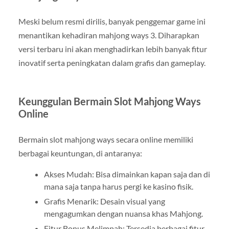
Meski belum resmi dirilis, banyak penggemar game ini
menantikan kehadiran mahjong ways 3. Diharapkan
versi terbaru ini akan menghadirkan lebih banyak fitur
inovatif serta peningkatan dalam grafis dan gameplay.
Keunggulan Bermain Slot Mahjong Ways
Online
Bermain slot mahjong ways secara online memiliki
berbagai keuntungan, di antaranya:
Akses Mudah: Bisa dimainkan kapan saja dan di
mana saja tanpa harus pergi ke kasino fisik.
Grafis Menarik: Desain visual yang
mengagumkan dengan nuansa khas Mahjong.
Fitur Bonus Melimpah: Tersedia berbagai fitur