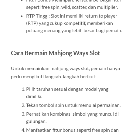
seperti free spin, wild, scatter, dan multiplier.
RTP Tinggi: Slot ini memiliki return to player
(RTP) yang cukup kompetitif, memberikan
peluang menang yang lebih besar bagi pemain.
Cara Bermain Mahjong Ways Slot
Untuk memainkan mahjong ways slot, pemain hanya
perlu mengikuti langkah-langkah berikut:
Pilih taruhan sesuai dengan modal yang
dimiliki.
Tekan tombol spin untuk memulai permainan.
Perhatikan kombinasi simbol yang muncul di
gulungan.
Manfaatkan fitur bonus seperti free spin dan