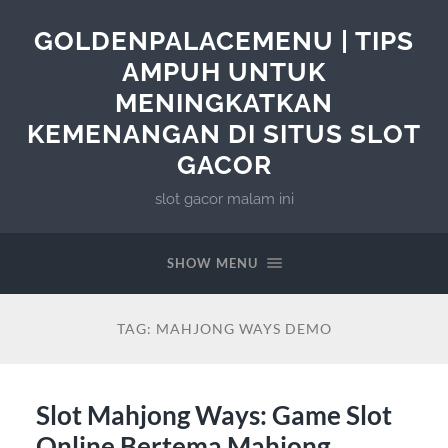
GOLDENPALACEMENU | TIPS
AMPUH UNTUK
MENINGKATKAN
KEMENANGAN DI SITUS SLOT
GACOR
slot gacor malam ini
SHOW MENU
TAG:
MAHJONG WAYS DEMO
Slot Mahjong Ways: Game Slot
Online Bertema Mahjong