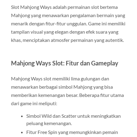
Slot Mahjong Ways adalah permainan slot bertema
Mahjong yang menawarkan pengalaman bermain yang
menarik dengan fitur-fitur unggulan. Game ini memiliki
tampilan visual yang elegan dengan efek suara yang
khas, menciptakan atmosfer permainan yang autentik.
Mahjong Ways Slot: Fitur dan Gameplay
Mahjong Ways slot memiliki lima gulungan dan
menawarkan berbagai simbol Mahjong yang bisa
memberikan kemenangan besar. Beberapa fitur utama
dari game ini meliputi:
Simbol Wild dan Scatter untuk meningkatkan
peluang kemenangan.
Fitur Free Spin yang memungkinkan pemain