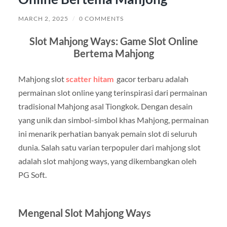
MARCH 2, 2025
/
0 COMMENTS
Slot Mahjong Ways: Game Slot Online
Bertema Mahjong
Mahjong slot
scatter hitam
gacor terbaru adalah
permainan slot online yang terinspirasi dari permainan
tradisional Mahjong asal Tiongkok. Dengan desain
yang unik dan simbol-simbol khas Mahjong, permainan
ini menarik perhatian banyak pemain slot di seluruh
dunia. Salah satu varian terpopuler dari mahjong slot
adalah slot mahjong ways, yang dikembangkan oleh
PG Soft.
Mengenal Slot Mahjong Ways