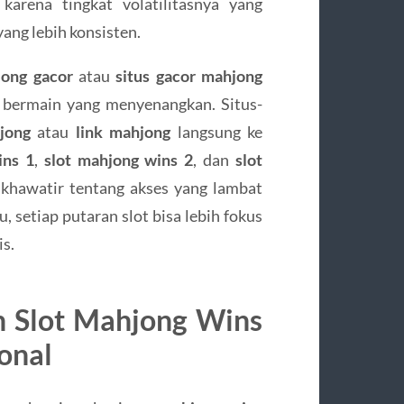
arena tingkat volatilitasnya yang
ng lebih konsisten.
jong gacor
atau
situs gacor mahjong
 bermain yang menyenangkan. Situs-
hjong
atau
link mahjong
langsung ke
ins 1
,
slot mahjong wins 2
, dan
slot
 khawatir tentang akses yang lambat
, setiap putaran slot bisa lebih fokus
is.
n Slot Mahjong Wins
onal