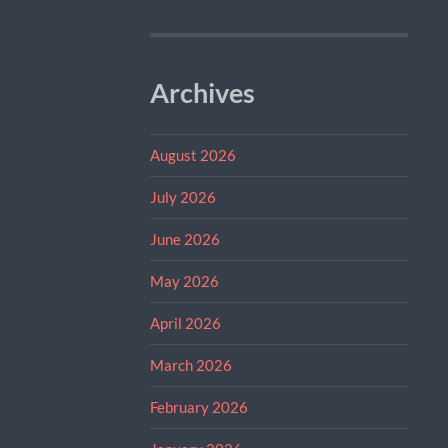
Archives
August 2026
July 2026
June 2026
May 2026
April 2026
March 2026
February 2026