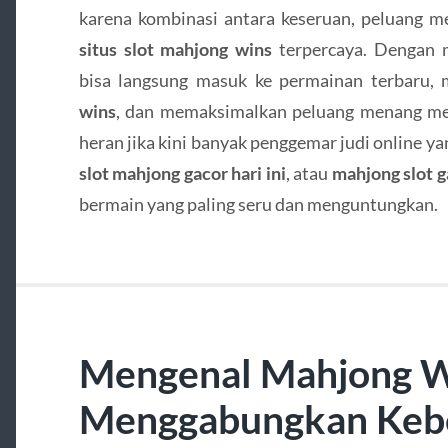
karena kombinasi antara keseruan, peluang m
situs slot mahjong wins
terpercaya. Dengan
bisa langsung masuk ke permainan terbaru, 
wins
, dan memaksimalkan peluang menang mela
heran jika kini banyak penggemar judi online y
slot mahjong gacor hari ini
, atau
mahjong slot g
bermain yang paling seru dan menguntungkan.
Mengenal Mahjong Wi
Menggabungkan Keb