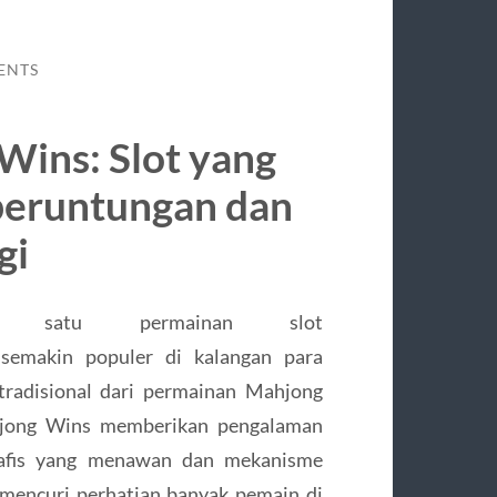
ENTS
ins: Slot yang
eruntungan dan
gi
 satu permainan slot
emakin populer di kalangan para
tradisional dari permainan Mahjong
hjong Wins memberikan pengalaman
rafis yang menawan dan mekanisme
mencuri perhatian banyak pemain di