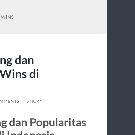
 WINS
ng dan
 Wins di
OMMENTS
/
STICKY
g dan Popularitas
i Indonesia