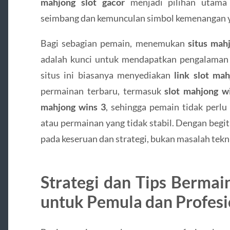
mahjong slot gacor
menjadi pilihan utama k
seimbang dan kemunculan simbol kemenangan ya
Bagi sebagian pemain, menemukan
situs mah
adalah kunci untuk mendapatkan pengalaman
situs ini biasanya menyediakan
link slot ma
permainan terbaru, termasuk
slot mahjong w
mahjong wins 3
, sehingga pemain tidak perlu
atau permainan yang tidak stabil. Dengan begitu
pada keseruan dan strategi, bukan masalah tekn
Strategi dan Tips Bermai
untuk Pemula dan Profesi