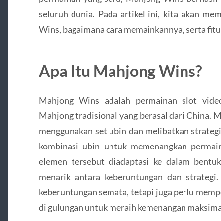
seluruh dunia. Pada artikel ini, kita akan m
Wins, bagaimana cara memainkannya, serta fitu
Apa Itu Mahjong Wins?
Mahjong Wins adalah permainan slot video
Mahjong tradisional yang berasal dari China.
menggunakan set ubin dan melibatkan strateg
kombinasi ubin untuk memenangkan permai
elemen tersebut diadaptasi ke dalam bentu
menarik antara keberuntungan dan strategi
keberuntungan semata, tetapi juga perlu memp
di gulungan untuk meraih kemenangan maksima