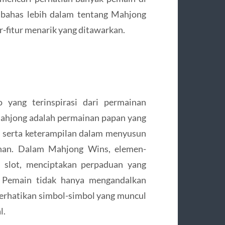
embahas lebih dalam tentang Mahjong
r-fitur menarik yang ditawarkan.
 yang terinspirasi dari permainan
 Mahjong adalah permainan papan yang
i serta keterampilan dalam menyusun
nan. Dalam Mahjong Wins, elemen-
k slot, menciptakan perpaduan yang
. Pemain tidak hanya mengandalkan
erhatikan simbol-simbol yang muncul
l.