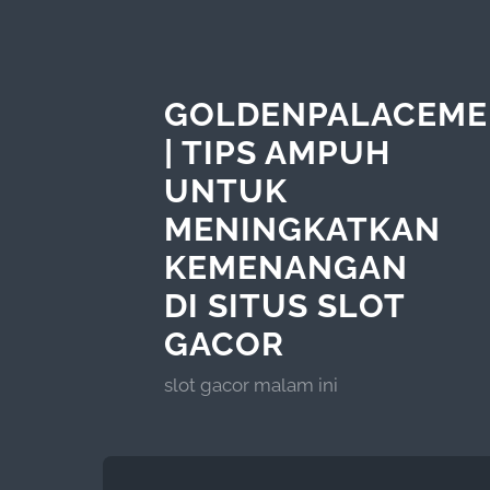
GOLDENPALACEM
| TIPS AMPUH
UNTUK
MENINGKATKAN
KEMENANGAN
DI SITUS SLOT
GACOR
slot gacor malam ini