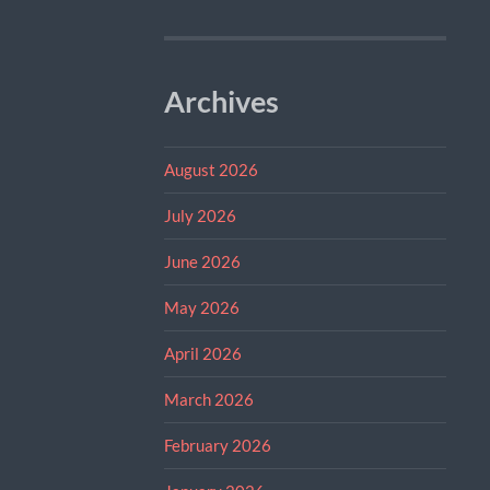
Archives
August 2026
July 2026
June 2026
May 2026
April 2026
March 2026
February 2026