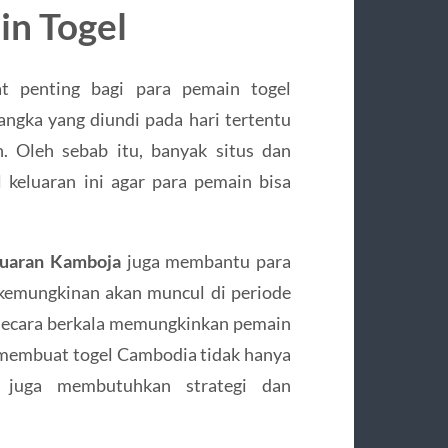
n Togel
t penting bagi para pemain togel
angka yang diundi pada hari tertentu
. Oleh sebab itu, banyak situs dan
 keluaran ini agar para pemain bisa
uaran Kamboja
juga membantu para
kemungkinan akan muncul di periode
 secara berkala memungkinkan pemain
i membuat togel Cambodia tidak hanya
i juga membutuhkan strategi dan