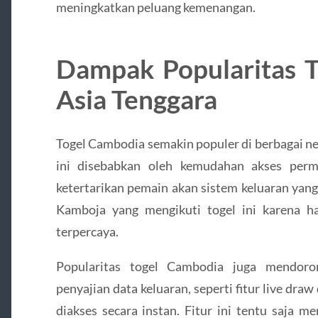
meningkatkan peluang kemenangan.
Dampak Popularitas T
Asia Tenggara
Togel Cambodia semakin populer di berbagai ne
ini disebabkan oleh kemudahan akses perm
ketertarikan pemain akan sistem keluaran yang
Kamboja yang mengikuti togel ini karena has
terpercaya.
Popularitas togel Cambodia juga mendoro
penyajian data keluaran, seperti fitur live draw
diakses secara instan. Fitur ini tentu saja 