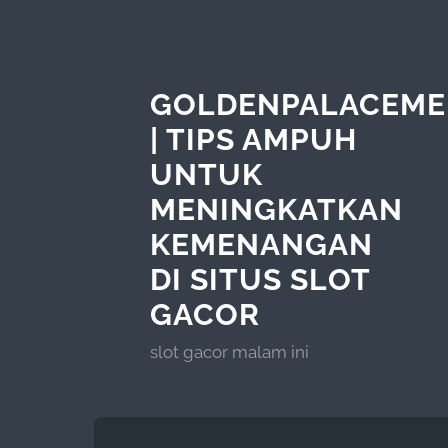
GOLDENPALACEM
| TIPS AMPUH
UNTUK
MENINGKATKAN
KEMENANGAN
DI SITUS SLOT
GACOR
slot gacor malam ini