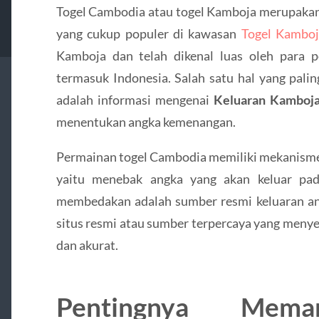
Togel Cambodia atau togel Kamboja merupakan s
yang cukup populer di kawasan
Togel Kambo
Kamboja dan telah dikenal luas oleh para p
termasuk Indonesia. Salah satu hal yang pali
adalah informasi mengenai
Keluaran Kamboj
menentukan angka kemenangan.
Permainan togel Cambodia memiliki mekanisme
yaitu menebak angka yang akan keluar pa
membedakan adalah sumber resmi keluaran ang
situs resmi atau sumber terpercaya yang menye
dan akurat.
Pentingnya Mema