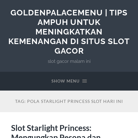
GOLDENPALACEMENU | TIPS
AMPUH UNTUK
MENINGKATKAN
KEMENANGAN DI SITUS SLOT
GACOR
slot gacor malam ini
SHOW MENU
TAG:
POLA STARLIGHT PRINCESS SLOT HARI INI
Slot Starlight Princess:
Mengungkap Pesona dan