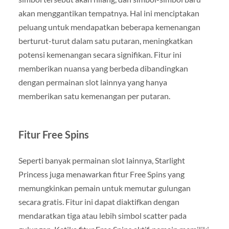
akan menggantikan tempatnya. Hal ini menciptakan
peluang untuk mendapatkan beberapa kemenangan
berturut-turut dalam satu putaran, meningkatkan
potensi kemenangan secara signifikan. Fitur ini
memberikan nuansa yang berbeda dibandingkan
dengan permainan slot lainnya yang hanya
memberikan satu kemenangan per putaran.
Fitur Free Spins
Seperti banyak permainan slot lainnya, Starlight
Princess juga menawarkan fitur Free Spins yang
memungkinkan pemain untuk memutar gulungan
secara gratis. Fitur ini dapat diaktifkan dengan
mendaratkan tiga atau lebih simbol scatter pada