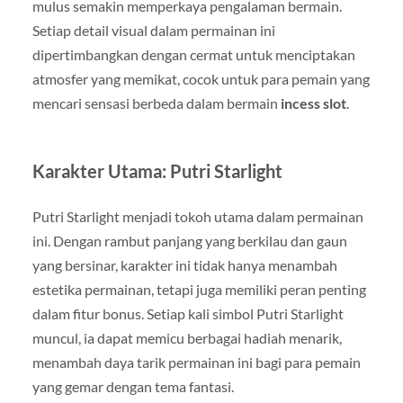
mulus semakin memperkaya pengalaman bermain.
Setiap detail visual dalam permainan ini
dipertimbangkan dengan cermat untuk menciptakan
atmosfer yang memikat, cocok untuk para pemain yang
mencari sensasi berbeda dalam bermain
incess slot
.
Karakter Utama: Putri Starlight
Putri Starlight menjadi tokoh utama dalam permainan
ini. Dengan rambut panjang yang berkilau dan gaun
yang bersinar, karakter ini tidak hanya menambah
estetika permainan, tetapi juga memiliki peran penting
dalam fitur bonus. Setiap kali simbol Putri Starlight
muncul, ia dapat memicu berbagai hadiah menarik,
menambah daya tarik permainan ini bagi para pemain
yang gemar dengan tema fantasi.