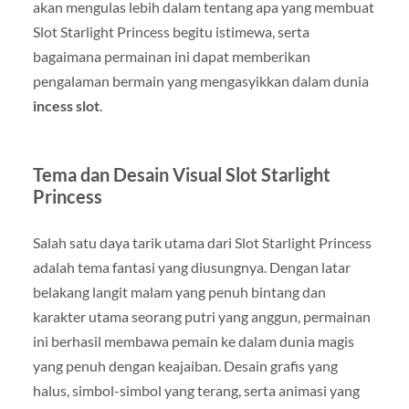
akan mengulas lebih dalam tentang apa yang membuat
Slot Starlight Princess begitu istimewa, serta
bagaimana permainan ini dapat memberikan
pengalaman bermain yang mengasyikkan dalam dunia
incess slot
.
Tema dan Desain Visual Slot Starlight
Princess
Salah satu daya tarik utama dari Slot Starlight Princess
adalah tema fantasi yang diusungnya. Dengan latar
belakang langit malam yang penuh bintang dan
karakter utama seorang putri yang anggun, permainan
ini berhasil membawa pemain ke dalam dunia magis
yang penuh dengan keajaiban. Desain grafis yang
halus, simbol-simbol yang terang, serta animasi yang