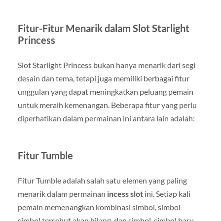
Fitur-Fitur Menarik dalam Slot Starlight
Princess
Slot Starlight Princess bukan hanya menarik dari segi
desain dan tema, tetapi juga memiliki berbagai fitur
unggulan yang dapat meningkatkan peluang pemain
untuk meraih kemenangan. Beberapa fitur yang perlu
diperhatikan dalam permainan ini antara lain adalah:
Fitur Tumble
Fitur Tumble adalah salah satu elemen yang paling
menarik dalam permainan
incess slot
ini. Setiap kali
pemain memenangkan kombinasi simbol, simbol-
simbol tersebut akan hilang, dan simbol-simbol baru