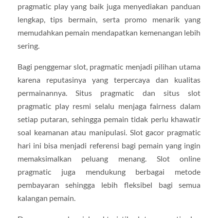
pragmatic play yang baik juga menyediakan panduan
lengkap, tips bermain, serta promo menarik yang
memudahkan pemain mendapatkan kemenangan lebih
sering.
Bagi penggemar slot, pragmatic menjadi pilihan utama
karena reputasinya yang terpercaya dan kualitas
permainannya. Situs pragmatic dan situs slot
pragmatic play resmi selalu menjaga fairness dalam
setiap putaran, sehingga pemain tidak perlu khawatir
soal keamanan atau manipulasi. Slot gacor pragmatic
hari ini bisa menjadi referensi bagi pemain yang ingin
memaksimalkan peluang menang. Slot online
pragmatic juga mendukung berbagai metode
pembayaran sehingga lebih fleksibel bagi semua
kalangan pemain.