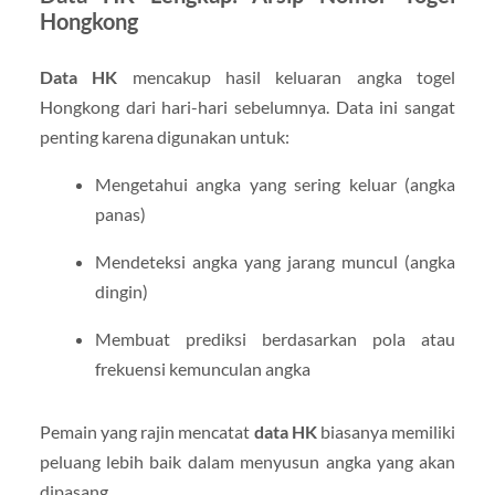
Hongkong
Data HK
mencakup hasil keluaran angka togel
Hongkong dari hari-hari sebelumnya. Data ini sangat
penting karena digunakan untuk:
Mengetahui angka yang sering keluar (angka
panas)
Mendeteksi angka yang jarang muncul (angka
dingin)
Membuat prediksi berdasarkan pola atau
frekuensi kemunculan angka
Pemain yang rajin mencatat
data HK
biasanya memiliki
peluang lebih baik dalam menyusun angka yang akan
dipasang.