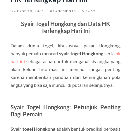
OCTOBER 5, 2025
/
0 COMMENTS
/
STICKY
Syair Togel Hongkong dan Data HK
Terlengkap Hari Ini
Dalam dunia togel, khususnya pasar Hongkong,
banyak pemain mencari
syair togel Hongkong
serta
hk
hari ini
sebagai acuan untuk menganalisis angka yang
akan keluar. Informasi ini menjadi sangat penting
karena memberikan panduan dan kemungkinan pola
angka yang bisa saja muncul di putaran selanjutnya.
Syair Togel Hongkong: Petunjuk Penting
Bagi Pemain
Syair togel Hongkong
adalah bentuk prediksi berbasis