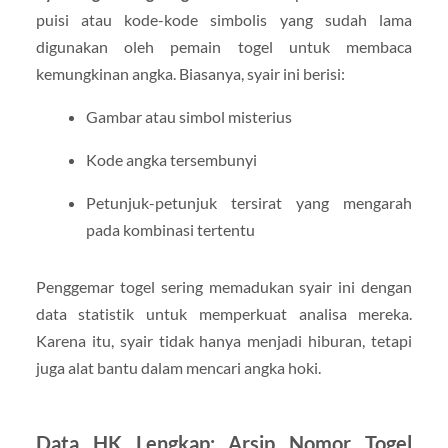
puisi atau kode-kode simbolis yang sudah lama
digunakan oleh pemain togel untuk membaca
kemungkinan angka. Biasanya, syair ini berisi:
Gambar atau simbol misterius
Kode angka tersembunyi
Petunjuk-petunjuk tersirat yang mengarah
pada kombinasi tertentu
Penggemar togel sering memadukan syair ini dengan
data statistik untuk memperkuat analisa mereka.
Karena itu, syair tidak hanya menjadi hiburan, tetapi
juga alat bantu dalam mencari angka hoki.
Data HK Lengkap: Arsip Nomor Togel