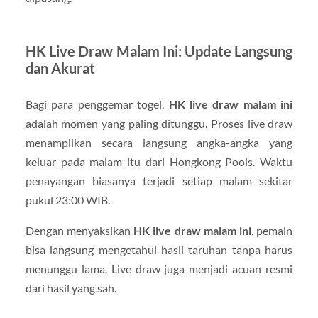
HK Live Draw Malam Ini: Update Langsung
dan Akurat
Bagi para penggemar togel,
HK live draw malam ini
adalah momen yang paling ditunggu. Proses live draw
menampilkan secara langsung angka-angka yang
keluar pada malam itu dari Hongkong Pools. Waktu
penayangan biasanya terjadi setiap malam sekitar
pukul 23:00 WIB.
Dengan menyaksikan
HK live draw malam ini
, pemain
bisa langsung mengetahui hasil taruhan tanpa harus
menunggu lama. Live draw juga menjadi acuan resmi
dari hasil yang sah.