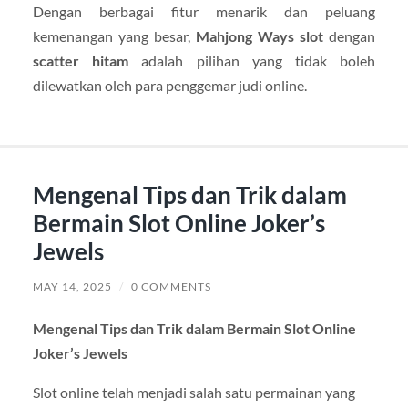
Dengan
berbagai
fitur
menarik
dan
peluang
kemenangan
yang
besar,
Mahjong
Ways
slot
dengan
scatter
hitam
adalah
pilihan
yang
tidak
boleh
dilewatkan
oleh
para
penggemar
judi
online.
Mengenal Tips dan Trik dalam
Bermain Slot Online Joker’s
Jewels
MAY 14, 2025
/
0 COMMENTS
Mengenal Tips dan Trik dalam Bermain Slot Online
Joker’s Jewels
Slot online telah menjadi salah satu permainan yang