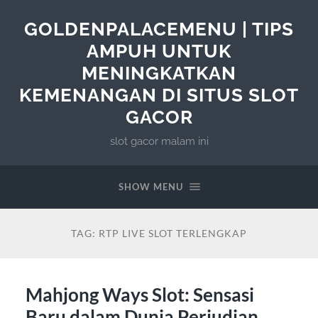
GOLDENPALACEMENU | TIPS
AMPUH UNTUK
MENINGKATKAN
KEMENANGAN DI SITUS SLOT
GACOR
slot gacor malam ini
SHOW MENU
TAG:
RTP LIVE SLOT TERLENGKAP
Mahjong Ways Slot: Sensasi
Baru dalam Dunia Perjudian