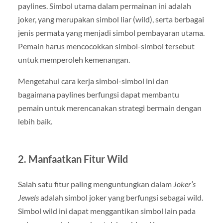
paylines. Simbol utama dalam permainan ini adalah
joker, yang merupakan simbol liar (wild), serta berbagai
jenis permata yang menjadi simbol pembayaran utama.
Pemain harus mencocokkan simbol-simbol tersebut
untuk memperoleh kemenangan.
Mengetahui cara kerja simbol-simbol ini dan
bagaimana paylines berfungsi dapat membantu
pemain untuk merencanakan strategi bermain dengan
lebih baik.
2.
Manfaatkan Fitur Wild
Salah satu fitur paling menguntungkan dalam
Joker’s
Jewels
adalah simbol joker yang berfungsi sebagai wild.
Simbol wild ini dapat menggantikan simbol lain pada