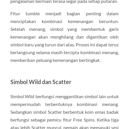
pengalaman bermain terasa segar pada setiap putaran.
Fitur tumble menjadi bagian penting dalam
menciptakan kombinasi kemenangan beruntun.
Setelah menang, simbol yang membentuk garis
kemenangan akan menghilang dan digantikan oleh
simbol baru yang turun dari atas. Proses ini dapat terus
berlangsung selama masih tercipta kombinasi menang,
memberikan peluang kemenangan bertingkat.
Simbol Wild dan Scatter
Simbol Wild berfungsi menggantikan simbol lain untuk
mempermudah terbentuknya kombinasi menang.
Sedangkan simbol Scatter berbentuk koin emas badak
berfungsi sebagai pemicu fitur Free Spins. Ketika tiga
atau lebih Scatter muncul, pemain akan memasuki sesi