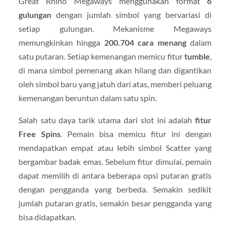
Great Rhino Megaways menggunakan format
6
gulungan
dengan jumlah simbol yang bervariasi di
setiap gulungan. Mekanisme Megaways
memungkinkan hingga
200.704 cara menang
dalam
satu putaran. Setiap kemenangan memicu fitur
tumble
,
di mana simbol pemenang akan hilang dan digantikan
oleh simbol baru yang jatuh dari atas, memberi peluang
kemenangan beruntun dalam satu spin.
Salah satu daya tarik utama dari slot ini adalah
fitur
Free Spins
. Pemain bisa memicu fitur ini dengan
mendapatkan empat atau lebih simbol Scatter yang
bergambar badak emas. Sebelum fitur dimulai, pemain
dapat memilih di antara beberapa opsi putaran gratis
dengan pengganda yang berbeda. Semakin sedikit
jumlah putaran gratis, semakin besar pengganda yang
bisa didapatkan.