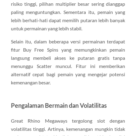
risiko tinggi, pilihan multiplier besar sering dianggap
paling menguntungkan. Sementara itu, pemain yang
lebih berhati-hati dapat memilih putaran lebih banyak
untuk permainan yang lebih stabil.
Selain itu, dalam beberapa versi permainan terdapat
fitur Buy Free Spins yang memungkinkan pemain
langsung membeli akses ke putaran gratis tanpa
menunggu Scatter muncul. Fitur ini memberikan
alternatif cepat bagi pemain yang mengejar potensi
kemenangan besar.
Pengalaman Bermain dan Volatilitas
Great Rhino Megaways tergolong slot dengan
volatilitas tinggi. Artinya, kemenangan mungkin tidak