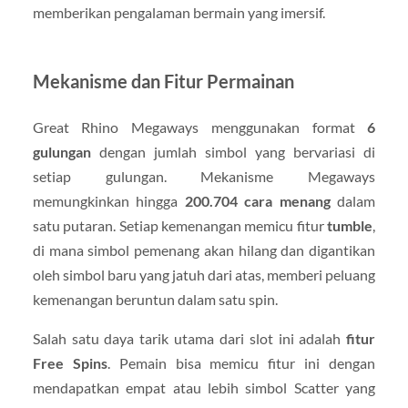
memberikan pengalaman bermain yang imersif.
Mekanisme dan Fitur Permainan
Great Rhino Megaways menggunakan format
6
gulungan
dengan jumlah simbol yang bervariasi di
setiap gulungan. Mekanisme Megaways
memungkinkan hingga
200.704 cara menang
dalam
satu putaran. Setiap kemenangan memicu fitur
tumble
,
di mana simbol pemenang akan hilang dan digantikan
oleh simbol baru yang jatuh dari atas, memberi peluang
kemenangan beruntun dalam satu spin.
Salah satu daya tarik utama dari slot ini adalah
fitur
Free Spins
. Pemain bisa memicu fitur ini dengan
mendapatkan empat atau lebih simbol Scatter yang