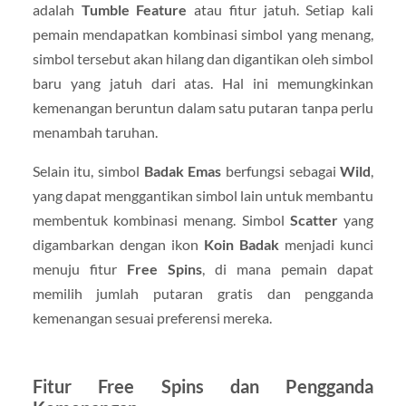
adalah
Tumble Feature
atau fitur jatuh. Setiap kali
pemain mendapatkan kombinasi simbol yang menang,
simbol tersebut akan hilang dan digantikan oleh simbol
baru yang jatuh dari atas. Hal ini memungkinkan
kemenangan beruntun dalam satu putaran tanpa perlu
menambah taruhan.
Selain itu, simbol
Badak Emas
berfungsi sebagai
Wild
,
yang dapat menggantikan simbol lain untuk membantu
membentuk kombinasi menang. Simbol
Scatter
yang
digambarkan dengan ikon
Koin Badak
menjadi kunci
menuju fitur
Free Spins
, di mana pemain dapat
memilih jumlah putaran gratis dan pengganda
kemenangan sesuai preferensi mereka.
Fitur Free Spins dan Pengganda