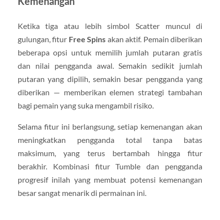
Kemenangan
Ketika tiga atau lebih simbol Scatter muncul di
gulungan, fitur
Free Spins
akan aktif. Pemain diberikan
beberapa opsi untuk memilih jumlah putaran gratis
dan nilai pengganda awal. Semakin sedikit jumlah
putaran yang dipilih, semakin besar pengganda yang
diberikan — memberikan elemen strategi tambahan
bagi pemain yang suka mengambil risiko.
Selama fitur ini berlangsung, setiap kemenangan akan
meningkatkan pengganda total tanpa batas
maksimum, yang terus bertambah hingga fitur
berakhir. Kombinasi fitur Tumble dan pengganda
progresif inilah yang membuat potensi kemenangan
besar sangat menarik di permainan ini.