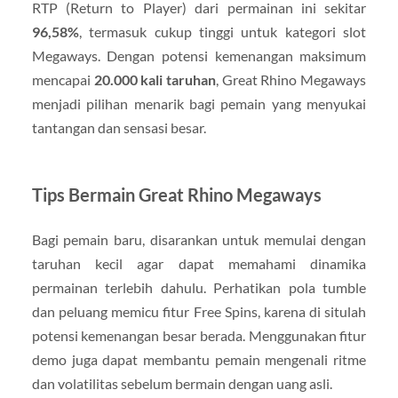
RTP (Return to Player) dari permainan ini sekitar
96,58%
, termasuk cukup tinggi untuk kategori slot
Megaways. Dengan potensi kemenangan maksimum
mencapai
20.000 kali taruhan
, Great Rhino Megaways
menjadi pilihan menarik bagi pemain yang menyukai
tantangan dan sensasi besar.
Tips Bermain Great Rhino Megaways
Bagi pemain baru, disarankan untuk memulai dengan
taruhan kecil agar dapat memahami dinamika
permainan terlebih dahulu. Perhatikan pola tumble
dan peluang memicu fitur Free Spins, karena di situlah
potensi kemenangan besar berada. Menggunakan fitur
demo juga dapat membantu pemain mengenali ritme
dan volatilitas sebelum bermain dengan uang asli.