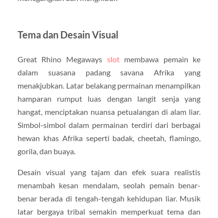
Tema dan Desain Visual
Great Rhino Megaways
slot
membawa pemain ke
dalam suasana padang savana Afrika yang
menakjubkan. Latar belakang permainan menampilkan
hamparan rumput luas dengan langit senja yang
hangat, menciptakan nuansa petualangan di alam liar.
Simbol-simbol dalam permainan terdiri dari berbagai
hewan khas Afrika seperti badak, cheetah, flamingo,
gorila, dan buaya.
Desain visual yang tajam dan efek suara realistis
menambah kesan mendalam, seolah pemain benar-
benar berada di tengah-tengah kehidupan liar. Musik
latar bergaya tribal semakin memperkuat tema dan