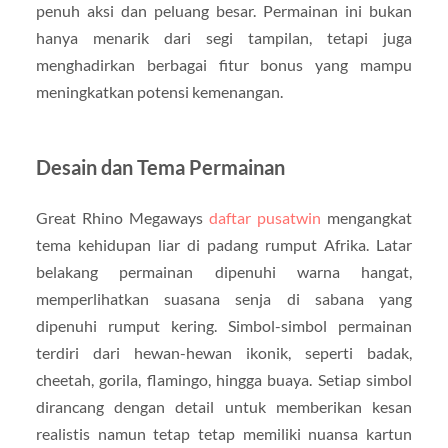
penuh aksi dan peluang besar. Permainan ini bukan
hanya menarik dari segi tampilan, tetapi juga
menghadirkan berbagai fitur bonus yang mampu
meningkatkan potensi kemenangan.
Desain dan Tema Permainan
Great Rhino Megaways
daftar pusatwin
mengangkat
tema kehidupan liar di padang rumput Afrika. Latar
belakang permainan dipenuhi warna hangat,
memperlihatkan suasana senja di sabana yang
dipenuhi rumput kering. Simbol-simbol permainan
terdiri dari hewan-hewan ikonik, seperti badak,
cheetah, gorila, flamingo, hingga buaya. Setiap simbol
dirancang dengan detail untuk memberikan kesan
realistis namun tetap tetap memiliki nuansa kartun