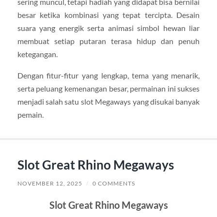
sering muncul, tetapi hadiah yang didapat bisa bernilai
besar ketika kombinasi yang tepat tercipta. Desain
suara yang energik serta animasi simbol hewan liar
membuat setiap putaran terasa hidup dan penuh
ketegangan.
Dengan fitur-fitur yang lengkap, tema yang menarik,
serta peluang kemenangan besar, permainan ini sukses
menjadi salah satu slot Megaways yang disukai banyak
pemain.
Slot Great Rhino Megaways
NOVEMBER 12, 2025
/
0 COMMENTS
Slot Great Rhino Megaways