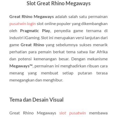
Slot Great Rhino Megaways
Great Rhino Megaways
adalah salah satu permainan
pusatwin login
slot online populer yang dikembangkan
oleh
Pragmatic Play
, penyedia game ternama di
industri iGaming. Slot ini merupakan versi lanjutan dari
game
Great Rhino
yang sebelumnya sukses menarik
perhatian para pemain berkat tema satwa liar Afrika
dan potensi kemenangan besar. Dengan mekanisme
Megaways™
, permainan ini menghadirkan ribuan cara
menang yang membuat setiap putaran terasa
menegangkan dan menghibur.
Tema dan Desain Visual
Great Rhino Megaways
slot pusatwin
membawa