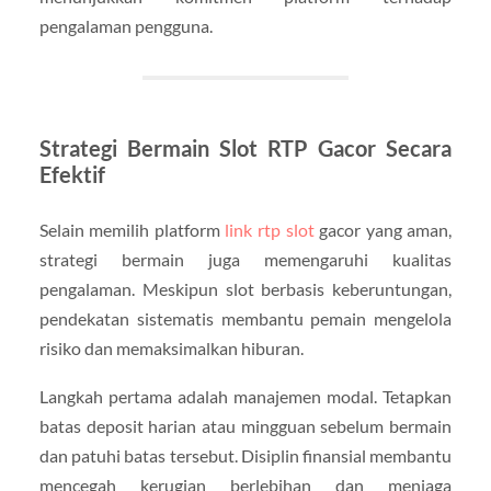
pengalaman pengguna.
Strategi Bermain Slot RTP Gacor Secara
Efektif
Selain memilih platform
link rtp slot
gacor yang aman,
strategi bermain juga memengaruhi kualitas
pengalaman. Meskipun slot berbasis keberuntungan,
pendekatan sistematis membantu pemain mengelola
risiko dan memaksimalkan hiburan.
Langkah pertama adalah manajemen modal. Tetapkan
batas deposit harian atau mingguan sebelum bermain
dan patuhi batas tersebut. Disiplin finansial membantu
mencegah kerugian berlebihan dan menjaga