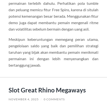
permainan terlebih dahulu. Perhatikan pola tumble
dan peluang memicu fitur Free Spins, karena di situlah
potensi kemenangan besar berada. Menggunakan fitur
demo juga dapat membantu pemain mengenali ritme
dan volatilitas sebelum bermain dengan uang asli.
Meskipun keberuntungan memegang peran utama,
pengelolaan saldo yang baik dan pemilihan strategi
taruhan yang bijak akan membantu pemain menikmati
permainan ini dengan lebih menyenangkan dan
bertanggung jawab.
Slot Great Rhino Megaways
NOVEMBER 4, 2025
/
0 COMMENTS