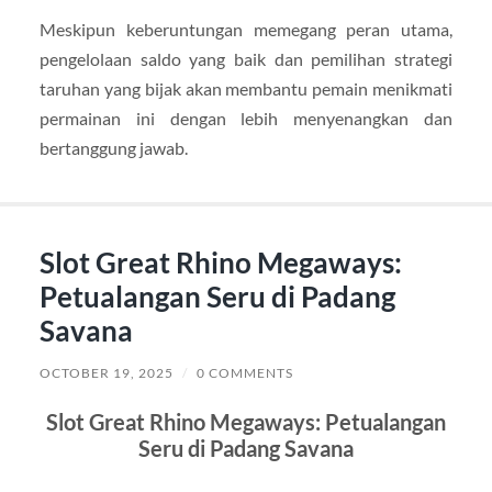
Meskipun keberuntungan memegang peran utama,
pengelolaan saldo yang baik dan pemilihan strategi
taruhan yang bijak akan membantu pemain menikmati
permainan ini dengan lebih menyenangkan dan
bertanggung jawab.
Slot Great Rhino Megaways:
Petualangan Seru di Padang
Savana
OCTOBER 19, 2025
/
0 COMMENTS
Slot Great Rhino Megaways: Petualangan
Seru di Padang Savana