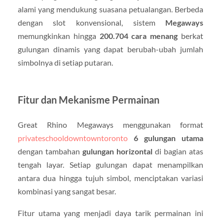
alami yang mendukung suasana petualangan. Berbeda
dengan slot konvensional, sistem
Megaways
memungkinkan hingga
200.704 cara menang
berkat
gulungan dinamis yang dapat berubah-ubah jumlah
simbolnya di setiap putaran.
Fitur dan Mekanisme Permainan
Great Rhino Megaways menggunakan format
privateschooldowntowntoronto
6 gulungan utama
dengan tambahan
gulungan horizontal
di bagian atas
tengah layar. Setiap gulungan dapat menampilkan
antara dua hingga tujuh simbol, menciptakan variasi
kombinasi yang sangat besar.
Fitur utama yang menjadi daya tarik permainan ini