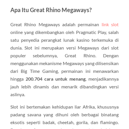
Apa Itu Great Rhino Megaways?
Great Rhino Megaways adalah permainan
link slot
online yang dikembangkan oleh Pragmatic Play, salah
satu penyedia perangkat lunak kasino terkemuka di
dunia. Slot ini merupakan versi Megaways dari slot
populer sebelumnya, Great Rhino. Dengan
menggunakan mekanisme Megaways yang dilisensikan
dari Big Time Gaming, permainan ini menawarkan
hingga
200.704 cara untuk menang
, menjadikannya
jauh lebih dinamis dan menarik dibandingkan versi
aslinya.
Slot ini bertemakan kehidupan liar Afrika, khususnya
padang savana yang dihuni oleh berbagai binatang
eksotis seperti badak, cheetah, gorila, dan flamingo.