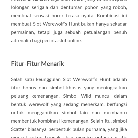
lolongan serigala dan dentuman pohon yang roboh,
membuat sensasi horor terasa nyata. Kombinasi ini
membuat Slot Werewolf’s Hunt bukan hanya sekadar
permainan, tetapi juga sebuah petualangan penuh
adrenalin bagi pecinta slot online.
Fitur-Fitur Menarik
Salah satu keunggulan Slot Werewolf’s Hunt adalah
fitur bonus dan simbol khusus yang meningkatkan
peluang kemenangan. Simbol Wild muncul dalam
bentuk werewolf yang sedang menerkam, berfungsi
untuk menggantikan simbol lain dan membantu
membentuk kombinasi kemenangan. Selain itu, simbol
Scatter biasanya berbentuk bulan purnama, yang jika
muncul cukup banyak akan memicu putaran gratis