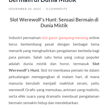
NOVEMBER 20, 2025
/
0 COMMENTS
Slot Werewolf’s Hunt: Sensasi Bermain di
Dunia Mistik
Industri permainan
slot gacor gampang menang
online
terus berkembang pesat dengan berbagai tema
menarik yang menghadirkan pengalaman berbeda bagi
para pemain. Salah satu tema yang cukup populer
adalah dunia mistik dan horor, termasuk
Slot
Werewolf’s Hunt
. Slot ini membawa pemain ke dalam
petualangan menegangkan di malam hari, di mana
manusia berubah menjadi makhluk seram, yaitu
werewolf. Grafis yang memukau, animasi yang realistis,
serta efek suara yang dramatis membuat pengalaman
bermain semakin hidup dan mendebarkan.