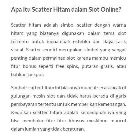
Apa Itu Scatter Hitam dalam Slot Online?
Scatter hitam adalah simbol scatter dengan warna
hitam yang biasanya digunakan dalam tema slot
tertentu untuk menambah estetika dan daya tarik
visual. Scatter sendiri merupakan simbol yang sangat
penting dalam permainan slot karena mampu memicu
fitur bonus seperti free spins, putaran gratis, atau
bahkan jackpot.
Simbol scatter hitam ini biasanya muncul secara acak di
gulungan mesin slot dan tidak harus berada di garis
pembayaran tertentu untuk memberikan kemenangan.
Keunikan scatter hitam adalah kemampuannya yang
bisa membuka fitur-fitur khusus meskipun muncul
dalam jumlah yang tidak beraturan.