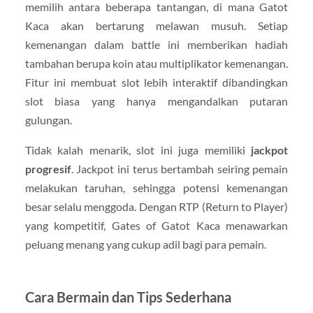
memilih antara beberapa tantangan, di mana Gatot
Kaca akan bertarung melawan musuh. Setiap
kemenangan dalam battle ini memberikan hadiah
tambahan berupa koin atau multiplikator kemenangan.
Fitur ini membuat slot lebih interaktif dibandingkan
slot biasa yang hanya mengandalkan putaran
gulungan.
Tidak kalah menarik, slot ini juga memiliki
jackpot
progresif
. Jackpot ini terus bertambah seiring pemain
melakukan taruhan, sehingga potensi kemenangan
besar selalu menggoda. Dengan RTP (Return to Player)
yang kompetitif, Gates of Gatot Kaca menawarkan
peluang menang yang cukup adil bagi para pemain.
Cara Bermain dan Tips Sederhana