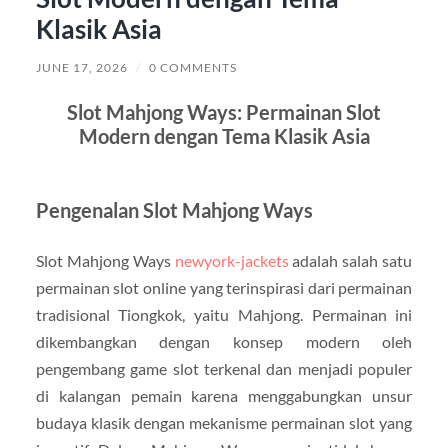
Klasik Asia
JUNE 17, 2026
/
0 COMMENTS
Slot Mahjong Ways: Permainan Slot
Modern dengan Tema Klasik Asia
Pengenalan Slot Mahjong Ways
Slot Mahjong Ways
newyork-jackets
adalah salah satu
permainan slot online yang terinspirasi dari permainan
tradisional Tiongkok, yaitu Mahjong. Permainan ini
dikembangkan dengan konsep modern oleh
pengembang game slot terkenal dan menjadi populer
di kalangan pemain karena menggabungkan unsur
budaya klasik dengan mekanisme permainan slot yang