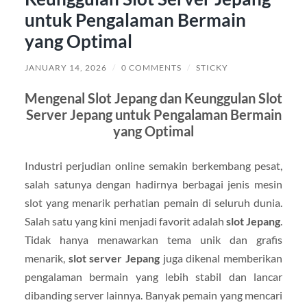
untuk Pengalaman Bermain
yang Optimal
JANUARY 14, 2026
/
0 COMMENTS
/
STICKY
Mengenal Slot Jepang dan Keunggulan Slot
Server Jepang untuk Pengalaman Bermain
yang Optimal
Industri perjudian online semakin berkembang pesat,
salah satunya dengan hadirnya berbagai jenis mesin
slot yang menarik perhatian pemain di seluruh dunia.
Salah satu yang kini menjadi favorit adalah
slot Jepang
.
Tidak hanya menawarkan tema unik dan grafis
menarik,
slot server Jepang
juga dikenal memberikan
pengalaman bermain yang lebih stabil dan lancar
dibanding server lainnya. Banyak pemain yang mencari