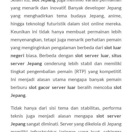
yang menarik dan inovatif. Banyak developer Jepang
yang menghadirkan tema budaya Jepang, anime,
hingga teknologi futuristik dalam slot online mereka.
Keunikan ini tidak hanya membuat permainan lebih
menyenangkan, tetapi juga menarik perhatian pemain
yang menginginkan pengalaman berbeda dari
slot luar
negeri
biasa. Berbeda dengan
slot server luar
,
situs
server Jepang
cenderung lebih stabil dan memiliki
tingkat pengembalian pemain (RTP) yang kompetitif.
Ini menjadi alasan utama mengapa banyak pemain
berburu
slot gacor server luar
beralih mencoba
slot
Jepang
.
Tidak hanya dari sisi tema dan stabilitas, performa
teknis juga menjadi alasan mengapa
slot server
Jepang
sangat diminati. Server yang dikelola di Jepang
memiliki infrastruktur jaringan yang kuat, sehingga