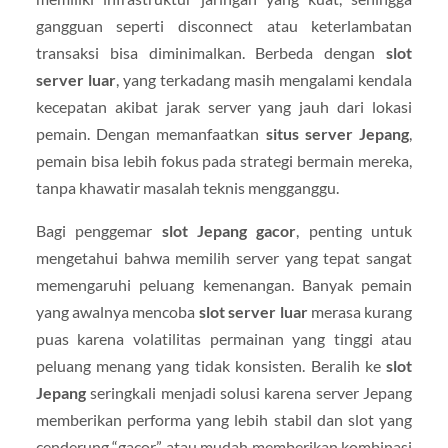
gangguan seperti disconnect atau keterlambatan
transaksi bisa diminimalkan. Berbeda dengan
slot
server luar
, yang terkadang masih mengalami kendala
kecepatan akibat jarak server yang jauh dari lokasi
pemain. Dengan memanfaatkan
situs server Jepang
,
pemain bisa lebih fokus pada strategi bermain mereka,
tanpa khawatir masalah teknis mengganggu.
Bagi penggemar
slot Jepang gacor
, penting untuk
mengetahui bahwa memilih server yang tepat sangat
memengaruhi peluang kemenangan. Banyak pemain
yang awalnya mencoba
slot server luar
merasa kurang
puas karena volatilitas permainan yang tinggi atau
peluang menang yang tidak konsisten. Beralih ke
slot
Jepang
seringkali menjadi solusi karena server Jepang
memberikan performa yang lebih stabil dan slot yang
cenderung “gacor” atau mudah memberikan kombinasi