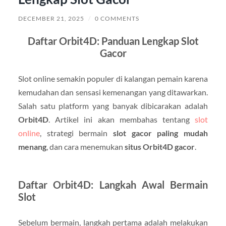
DECEMBER 21, 2025
/
0 COMMENTS
Daftar Orbit4D: Panduan Lengkap Slot
Gacor
Slot online semakin populer di kalangan pemain karena
kemudahan dan sensasi kemenangan yang ditawarkan.
Salah satu platform yang banyak dibicarakan adalah
Orbit4D
. Artikel ini akan membahas tentang
slot
online
, strategi bermain
slot gacor paling mudah
menang
, dan cara menemukan
situs Orbit4D gacor
.
Daftar Orbit4D: Langkah Awal Bermain
Slot
Sebelum bermain, langkah pertama adalah melakukan