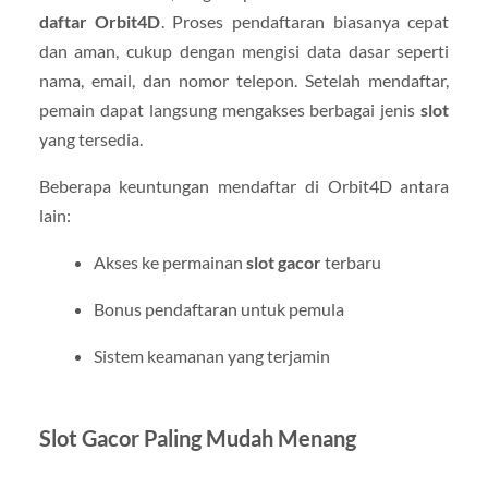
daftar Orbit4D
. Proses pendaftaran biasanya cepat
dan aman, cukup dengan mengisi data dasar seperti
nama, email, dan nomor telepon. Setelah mendaftar,
pemain dapat langsung mengakses berbagai jenis
slot
yang tersedia.
Beberapa keuntungan mendaftar di Orbit4D antara
lain:
Akses ke permainan
slot gacor
terbaru
Bonus pendaftaran untuk pemula
Sistem keamanan yang terjamin
Slot Gacor Paling Mudah Menang