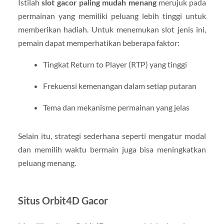
Istilah
slot gacor paling mudah menang
merujuk pada
permainan yang memiliki peluang lebih tinggi untuk
memberikan hadiah. Untuk menemukan slot jenis ini,
pemain dapat memperhatikan beberapa faktor:
Tingkat Return to Player (RTP) yang tinggi
Frekuensi kemenangan dalam setiap putaran
Tema dan mekanisme permainan yang jelas
Selain itu, strategi sederhana seperti mengatur modal
dan memilih waktu bermain juga bisa meningkatkan
peluang menang.
Situs Orbit4D Gacor