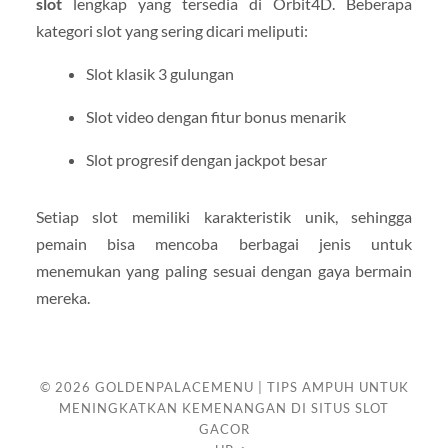
slot
lengkap yang tersedia di Orbit4D. Beberapa
kategori slot yang sering dicari meliputi:
Slot klasik 3 gulungan
Slot video dengan fitur bonus menarik
Slot progresif dengan jackpot besar
Setiap slot memiliki karakteristik unik, sehingga
pemain bisa mencoba berbagai jenis untuk
menemukan yang paling sesuai dengan gaya bermain
mereka.
© 2026
GOLDENPALACEMENU | TIPS AMPUH UNTUK
MENINGKATKAN KEMENANGAN DI SITUS SLOT
GACOR