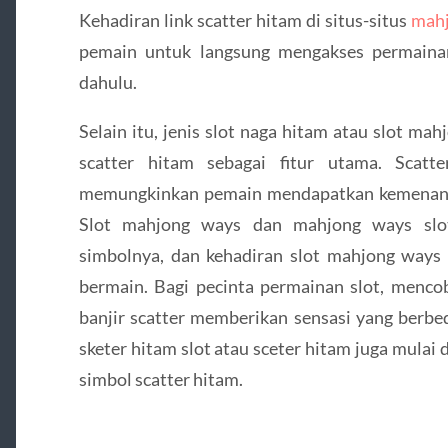
Kehadiran link scatter hitam di situs-situs
mah
pemain untuk langsung mengakses permainan
dahulu.
Selain itu, jenis slot naga hitam atau slot m
scatter hitam sebagai fitur utama. Scatt
memungkinkan pemain mendapatkan kemenanga
Slot mahjong ways dan mahjong ways slot
simbolnya, dan kehadiran slot mahjong way
bermain. Bagi pecinta permainan slot, mencob
banjir scatter memberikan sensasi yang berbed
sketer hitam slot atau sceter hitam juga mulai d
simbol scatter hitam.