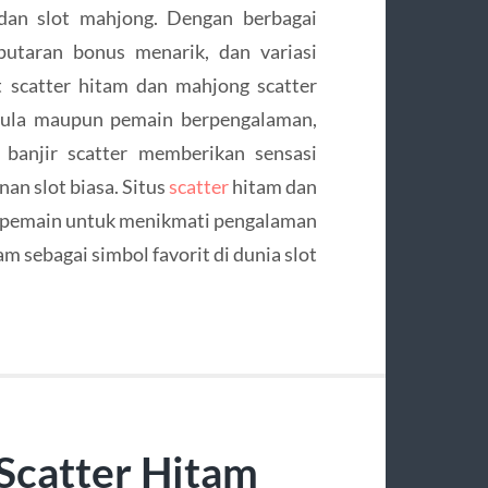
 dan slot mahjong. Dengan berbagai
putaran bonus menarik, dan variasi
t scatter hitam dan mahjong scatter
emula maupun pemain berpengalaman,
 banjir scatter memberikan sensasi
an slot biasa. Situs
scatter
hitam dan
agi pemain untuk menikmati pengalaman
m sebagai simbol favorit di dunia slot
Scatter Hitam