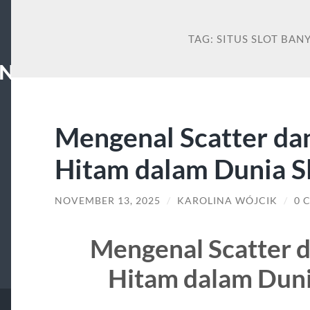
TAG:
SITUS SLOT BAN
ENU
Mengenal Scatter dan
Hitam dalam Dunia S
NOVEMBER 13, 2025
/
KAROLINA WÓJCIK
/
0 
Mengenal Scatter d
Hitam dalam Duni