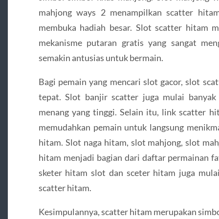
mahjong ways 2 menampilkan scatter hitam
membuka hadiah besar. Slot scatter hitam 
mekanisme putaran gratis yang sangat me
semakin antusias untuk bermain.
Bagi pemain yang mencari slot gacor, slot sca
tepat. Slot banjir scatter juga mulai banya
menang yang tinggi. Selain itu, link scatter 
memudahkan pemain untuk langsung menikmati 
hitam. Slot naga hitam, slot mahjong, slot ma
hitam menjadi bagian dari daftar permainan favo
sketer hitam slot dan sceter hitam juga mula
scatter hitam.
Kesimpulannya, scatter hitam merupakan simbo