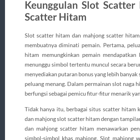
Keunggulan Slot Scatte
Scatter Hitam
Slot scatter hitam dan mahjong scatter hita
membuatnya diminati pemain. Pertama, peluan
hitam memungkinkan pemain mendapatkan k
menunggu simbol tertentu muncul secara beruru
menyediakan putaran bonus yang lebih banyak
peluang menang. Dalam permainan slot naga hi
berfungsi sebagai pemicu fitur-fitur menarik ya
Tidak hanya itu, berbagai situs scatter hitam
dan mahjong slot scatter hitam dengan tampila
dan mahjong scatter hitam menawarkan pen
simbol-simbol khas mahjong. Slot mahjong wa