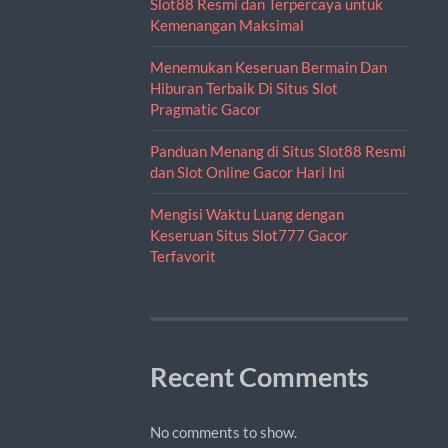
Slot88 Resmi dan Terpercaya untuk
Kemenangan Maksimal
Menemukan Keseruan Bermain Dan
Hiburan Terbaik Di Situs Slot
Pragmatic Gacor
Panduan Menang di Situs Slot88 Resmi
dan Slot Online Gacor Hari Ini
Mengisi Waktu Luang dengan
Keseruan Situs Slot777 Gacor
Terfavorit
Recent Comments
No comments to show.