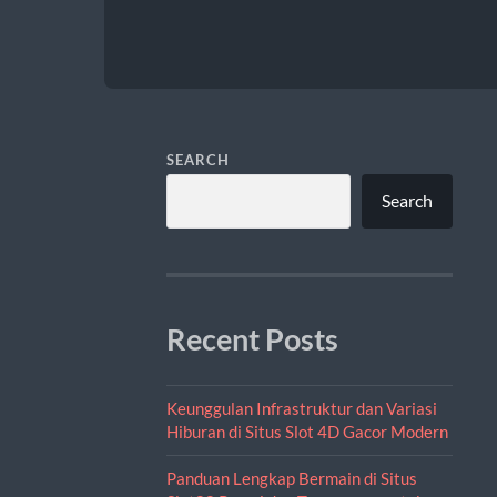
SEARCH
Search
Recent Posts
Keunggulan Infrastruktur dan Variasi
Hiburan di Situs Slot 4D Gacor Modern
Panduan Lengkap Bermain di Situs