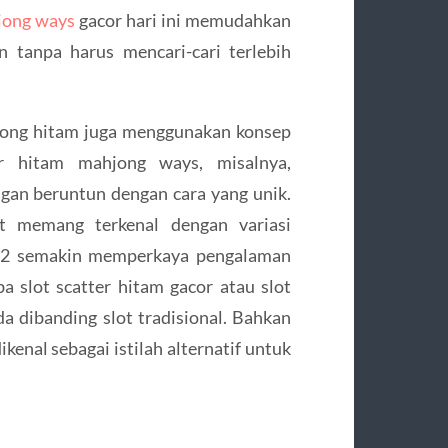
jong ways
gacor hari ini memudahkan
 tanpa harus mencari-cari terlebih
ahjong hitam juga menggunakan konsep
er hitam mahjong ways, misalnya,
n beruntun dengan cara yang unik.
 memang terkenal dengan variasi
s 2 semakin memperkaya pengalaman
a slot scatter hitam gacor atau slot
a dibanding slot tradisional. Bahkan
ikenal sebagai istilah alternatif untuk