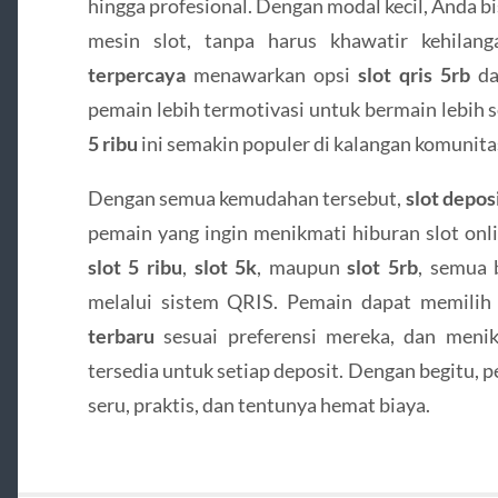
hingga profesional. Dengan modal kecil, Anda b
mesin slot, tanpa harus khawatir kehila
terpercaya
menawarkan opsi
slot qris 5rb
da
pemain lebih termotivasi untuk bermain lebih s
5 ribu
ini semakin populer di kalangan komunitas
Dengan semua kemudahan tersebut,
slot depos
pemain yang ingin menikmati hiburan slot onl
slot 5 ribu
,
slot 5k
, maupun
slot 5rb
, semua 
melalui sistem QRIS. Pemain dapat memili
terbaru
sesuai preferensi mereka, dan meni
tersedia untuk setiap deposit. Dengan begitu, 
seru, praktis, dan tentunya hemat biaya.