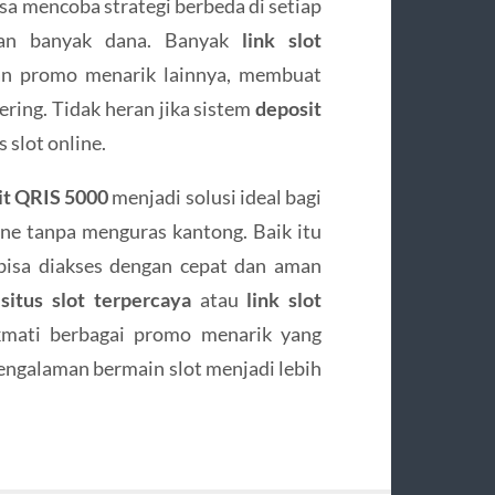
isa mencoba strategi berbeda di setiap
ngan banyak dana. Banyak
link slot
n promo menarik lainnya, membuat
ering. Tidak heran jika sistem
deposit
 slot online.
it QRIS 5000
menjadi solusi ideal bagi
ine tanpa menguras kantong. Baik itu
bisa diakses dengan cepat dan aman
h
situs slot terpercaya
atau
link slot
kmati berbagai promo menarik yang
pengalaman bermain slot menjadi lebih