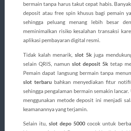
bermain tanpa harus takut cepat habis. Banya
deposit atau free spin khusus bagi pemain
sehingga peluang menang lebih besar den
meminimalkan risiko kesalahan transaksi kare
aplikasi pembayaran digital resmi.
Tidak kalah menarik,
slot 5k
juga mendukung
selain QRIS, namun
slot deposit 5k
tetap men
Pemain dapat langsung bermain tanpa menun
slot terbaru
bahkan menyediakan fitur notifik
sehingga pengalaman bermain semakin lancar.
menggunakan metode deposit ini menjadi sa
keamanannya yang terjamin.
Selain itu,
slot depo 5000
cocok untuk berbag