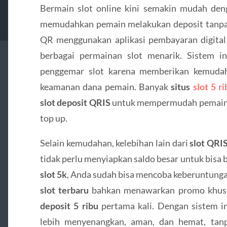
Bermain slot online kini semakin mudah de
memudahkan pemain melakukan deposit tanpa
QR menggunakan aplikasi pembayaran digital 
berbagai permainan slot menarik. Sistem i
penggemar slot karena memberikan kemudah
keamanan dana pemain. Banyak
situs
slot 5 r
slot deposit QRIS
untuk mempermudah pemain 
top up.
Selain kemudahan, kelebihan lain dari
slot QRI
tidak perlu menyiapkan saldo besar untuk bisa
slot 5k
, Anda sudah bisa mencoba keberuntunga
slot terbaru
bahkan menawarkan promo khusu
deposit 5 ribu
pertama kali. Dengan sistem i
lebih menyenangkan, aman, dan hemat, tan