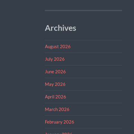
Archives
August 2026
July 2026
June 2026
May 2026
April 2026
March 2026
February 2026