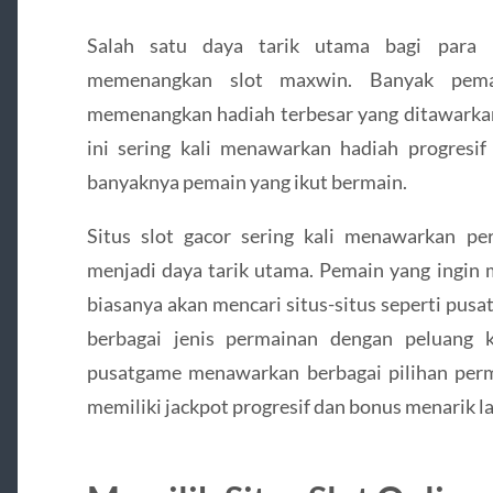
Salah satu daya tarik utama bagi para 
memenangkan slot maxwin. Banyak pema
memenangkan hadiah terbesar yang ditawarkan
ini sering kali menawarkan hadiah progresif
banyaknya pemain yang ikut bermain.
Situs slot gacor sering kali menawarkan p
menjadi daya tarik utama. Pemain yang ingin
biasanya akan mencari situs-situs seperti pus
berbagai jenis permainan dengan peluang k
pusatgame menawarkan berbagai pilihan per
memiliki jackpot progresif dan bonus menarik l