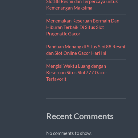
Slot88 Resmi dan Terpercaya untuk
Kemenangan Maksimal
Menemukan Keseruan Bermain Dan
Hiburan Terbaik Di Situs Slot
Pragmatic Gacor
Panduan Menang di Situs Slot88 Resmi
dan Slot Online Gacor Hari Ini
Mengisi Waktu Luang dengan
Keseruan Situs Slot777 Gacor
Terfavorit
Recent Comments
No comments to show.