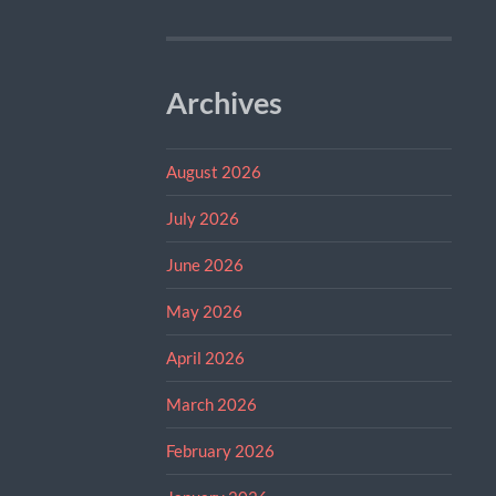
Archives
August 2026
July 2026
June 2026
May 2026
April 2026
March 2026
February 2026