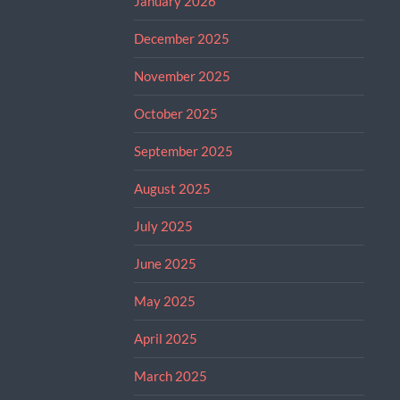
January 2026
December 2025
November 2025
October 2025
September 2025
August 2025
July 2025
June 2025
May 2025
April 2025
March 2025