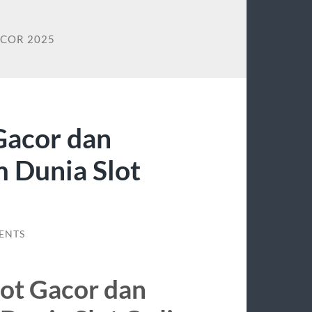
ACOR 2025
Gacor dan
 Dunia Slot
ENTS
lot Gacor dan