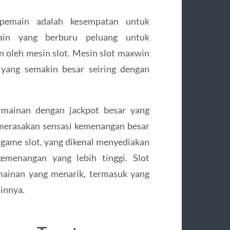
pemain adalah kesempatan untuk
in yang berburu peluang untuk
 oleh mesin slot. Mesin slot maxwin
 yang semakin besar seiring dengan
ermainan dengan jackpot besar yang
 merasakan sensasi kemenangan besar
atgame slot, yang dikenal menyediakan
emenangan yang lebih tinggi. Slot
mainan yang menarik, termasuk yang
ainnya.