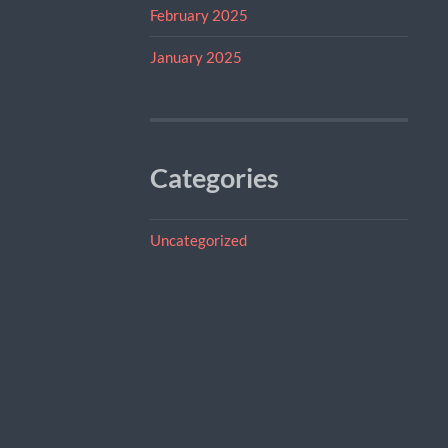
February 2025
January 2025
Categories
Uncategorized