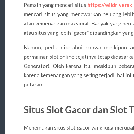
Pemain yang mencari situs
https://wildriversk
mencari situs yang menawarkan peluang lebi
atau kemenangan maksimal. Banyak yang perc
atau situs yang lebih “gacor” dibandingkan yang 
Namun, perlu diketahui bahwa meskipun ada
permainan slot online sejatinya tetap didasa
Generator). Oleh karena itu, meskipun bebera
karena kemenangan yang sering terjadi, hal in
putaran.
Situs Slot Gacor dan Slot 
Menemukan situs slot gacor yang juga merupaka