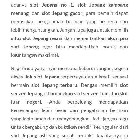
adanya
slot Jepang no 1
,
slot Jepang gampang
menang
, dan
slot Jepang gacor
, para pemain dapat
merasakan pengalaman bermain yang berbeda dan
lebih menguntungkan. Jangan lupa juga untuk memilih
situs slot Jepang resmi
dan memanfaatkan
akun pro
slot Jepang
agar bisa mendapatkan bonus dan
keuntungan maksimal.
Bagi Anda yang ingin mencoba keberuntungan, segera
akses
link slot Jepang
terpercaya dan nikmati sensasi
bermain
slot Jepang terbaru
. Dengan memilih
slot
server Jepang
dibandingkan
slot server luar
atau
slot
luar negeri
, Anda berpeluang mendapatkan
kemenangan lebih besar dan pengalaman bermain
yang lebih aman dan menyenangkan. Jadi, jangan ragu
untuk bergabung dan buktikan sendiri keunggulan dari
slot Jepang asli
yang sudah terbukti kualitasnya di