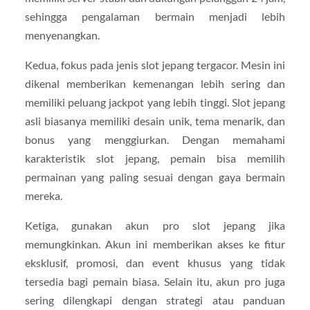
sehingga pengalaman bermain menjadi lebih
menyenangkan.
Kedua, fokus pada jenis slot jepang tergacor. Mesin ini
dikenal memberikan kemenangan lebih sering dan
memiliki peluang jackpot yang lebih tinggi. Slot jepang
asli biasanya memiliki desain unik, tema menarik, dan
bonus yang menggiurkan. Dengan memahami
karakteristik slot jepang, pemain bisa memilih
permainan yang paling sesuai dengan gaya bermain
mereka.
Ketiga, gunakan akun pro slot jepang jika
memungkinkan. Akun ini memberikan akses ke fitur
eksklusif, promosi, dan event khusus yang tidak
tersedia bagi pemain biasa. Selain itu, akun pro juga
sering dilengkapi dengan strategi atau panduan