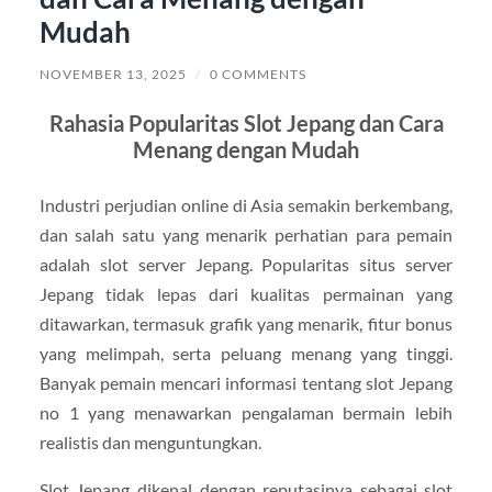
Mudah
NOVEMBER 13, 2025
/
0 COMMENTS
Rahasia Popularitas Slot Jepang dan Cara
Menang dengan Mudah
Industri perjudian online di Asia semakin berkembang,
dan salah satu yang menarik perhatian para pemain
adalah slot server Jepang. Popularitas situs server
Jepang tidak lepas dari kualitas permainan yang
ditawarkan, termasuk grafik yang menarik, fitur bonus
yang melimpah, serta peluang menang yang tinggi.
Banyak pemain mencari informasi tentang slot Jepang
no 1 yang menawarkan pengalaman bermain lebih
realistis dan menguntungkan.
Slot Jepang dikenal dengan reputasinya sebagai slot