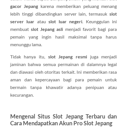
gacor Jepang
karena memberikan peluang menang
lebih tinggi dibandingkan server lain, termasuk
slot
server luar
atau
slot luar negeri
. Keunggulan ini
membuat
slot Jepang asli
menjadi favorit bagi para
pemain yang ingin hasil maksimal tanpa harus
menunggu lama.
Tidak hanya itu,
slot Jepang resmi
juga menjadi
jaminan bahwa semua permainan di dalamnya legal
dan diawasi oleh otoritas terkait. Ini memberikan rasa
aman dan kepercayaan bagi para pemain untuk
bermain tanpa khawatir adanya penipuan atau
kecurangan.
Mengenal Situs Slot Jepang Terbaru dan
Cara Mendapatkan Akun Pro Slot Jepang