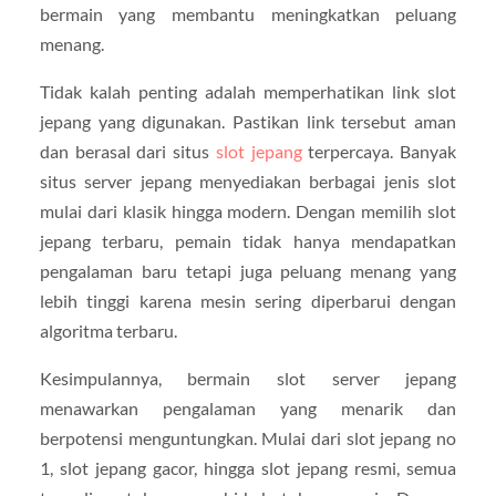
bermain yang membantu meningkatkan peluang
menang.
Tidak kalah penting adalah memperhatikan link slot
jepang yang digunakan. Pastikan link tersebut aman
dan berasal dari situs
slot jepang
terpercaya. Banyak
situs server jepang menyediakan berbagai jenis slot
mulai dari klasik hingga modern. Dengan memilih slot
jepang terbaru, pemain tidak hanya mendapatkan
pengalaman baru tetapi juga peluang menang yang
lebih tinggi karena mesin sering diperbarui dengan
algoritma terbaru.
Kesimpulannya, bermain slot server jepang
menawarkan pengalaman yang menarik dan
berpotensi menguntungkan. Mulai dari slot jepang no
1, slot jepang gacor, hingga slot jepang resmi, semua