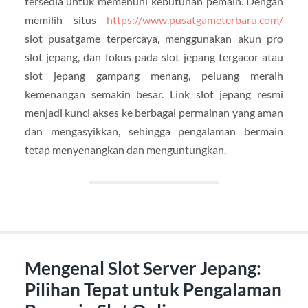
tersedia untuk memenuhi kebutuhan pemain. Dengan
memilih situs
https://www.pusatgameterbaru.com/
slot pusatgame terpercaya, menggunakan akun pro
slot jepang, dan fokus pada slot jepang tergacor atau
slot jepang gampang menang, peluang meraih
kemenangan semakin besar. Link slot jepang resmi
menjadi kunci akses ke berbagai permainan yang aman
dan mengasyikkan, sehingga pengalaman bermain
tetap menyenangkan dan menguntungkan.
Mengenal Slot Server Jepang:
Pilihan Tepat untuk Pengalaman