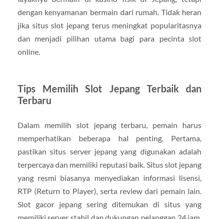
dengan kenyamanan bermain dari rumah. Tidak heran
jika situs slot jepang terus meningkat popularitasnya
dan menjadi pilihan utama bagi para pecinta slot
online.
Tips Memilih Slot Jepang Terbaik dan
Terbaru
Dalam memilih slot jepang terbaru, pemain harus
memperhatikan beberapa hal penting. Pertama,
pastikan situs server jepang yang digunakan adalah
terpercaya dan memiliki reputasi baik. Situs slot jepang
yang resmi biasanya menyediakan informasi lisensi,
RTP (Return to Player), serta review dari pemain lain.
Slot gacor jepang sering ditemukan di situs yang
memiliki server stabil dan dukungan pelanggan 24 jam,