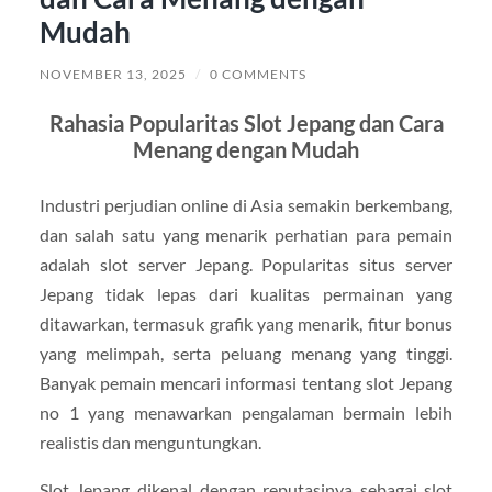
Mudah
NOVEMBER 13, 2025
/
0 COMMENTS
Rahasia Popularitas Slot Jepang dan Cara
Menang dengan Mudah
Industri perjudian online di Asia semakin berkembang,
dan salah satu yang menarik perhatian para pemain
adalah slot server Jepang. Popularitas situs server
Jepang tidak lepas dari kualitas permainan yang
ditawarkan, termasuk grafik yang menarik, fitur bonus
yang melimpah, serta peluang menang yang tinggi.
Banyak pemain mencari informasi tentang slot Jepang
no 1 yang menawarkan pengalaman bermain lebih
realistis dan menguntungkan.
Slot Jepang dikenal dengan reputasinya sebagai slot