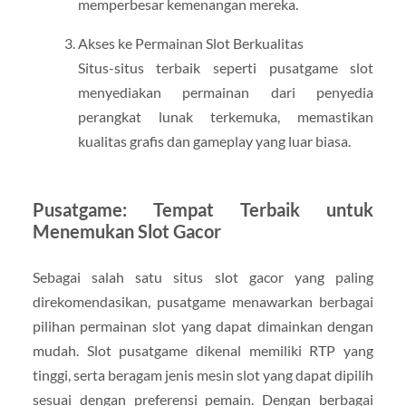
memperbesar kemenangan mereka.
Akses ke Permainan Slot Berkualitas
Situs-situs terbaik seperti pusatgame slot
menyediakan permainan dari penyedia
perangkat lunak terkemuka, memastikan
kualitas grafis dan gameplay yang luar biasa.
Pusatgame: Tempat Terbaik untuk
Menemukan Slot Gacor
Sebagai salah satu situs slot gacor yang paling
direkomendasikan, pusatgame menawarkan berbagai
pilihan permainan slot yang dapat dimainkan dengan
mudah. Slot pusatgame dikenal memiliki RTP yang
tinggi, serta beragam jenis mesin slot yang dapat dipilih
sesuai dengan preferensi pemain. Dengan berbagai