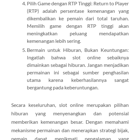
Pilih Game dengan RTP Tinggi: Return to Player
(RTP) adalah persentase kemenangan yang
dikembalikan ke pemain dari total taruhan.
Memilih game dengan RTP tinggi akan
meningkatkan peluang mendapatkan
kemenangan lebih sering.
Bermain untuk Hiburan, Bukan Keuntungan:
Ingatlah bahwa slot online sebaiknya
dimainkan sebagai hiburan. Jangan menjadikan
permainan ini sebagai sumber penghasilan
utama karena keberhasilannya sangat
bergantung pada keberuntungan.
Secara keseluruhan, slot online merupakan pilihan
hiburan yang menyenangkan dan potensial
memberikan kemenangan besar. Dengan memahami
mekanisme permainan dan menerapkan strategi bijak,
pemain dapat menikmati pengalaman yang