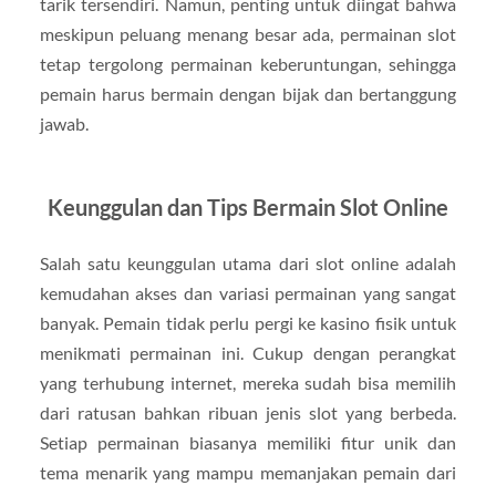
tarik tersendiri. Namun, penting untuk diingat bahwa
meskipun peluang menang besar ada, permainan slot
tetap tergolong permainan keberuntungan, sehingga
pemain harus bermain dengan bijak dan bertanggung
jawab.
Keunggulan dan Tips Bermain Slot Online
Salah satu keunggulan utama dari slot online adalah
kemudahan akses dan variasi permainan yang sangat
banyak. Pemain tidak perlu pergi ke kasino fisik untuk
menikmati permainan ini. Cukup dengan perangkat
yang terhubung internet, mereka sudah bisa memilih
dari ratusan bahkan ribuan jenis slot yang berbeda.
Setiap permainan biasanya memiliki fitur unik dan
tema menarik yang mampu memanjakan pemain dari