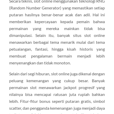
Secara teknis, slot online menggunakan teknologi RNG
(Random Number Generator) yang memastikan setiap
putaran hasilnya benar-benar acak dan adil. Hal ini
memberikan kepercayaan kepada pemain bahwa
permainan yang mereka mainkan tidak bisa
dimanipulasi. Selain itu, banyak situs slot online
menawarkan berbagai tema menarik mulai dari tema
petualangan, fantasi, hingga kisah historis yang
membuat pengalaman bermain menjadi lebih
menyenangkan dan tidak monoton.
Selain dari segi hiburan, slot online juga dikenal dengan
peluang kemenangan yang cukup besar. Banyak
permainan slot menawarkan jackpot progresif yang
nilainya bisa mencapai ratusan juta rupiah bahkan
lebih. Fitur-fitur bonus seperti putaran gratis, simbol
scatter, dan pengganda kemenangan juga menjadi daya