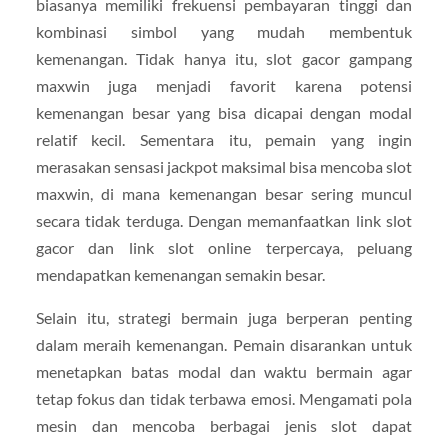
biasanya memiliki frekuensi pembayaran tinggi dan
kombinasi simbol yang mudah membentuk
kemenangan. Tidak hanya itu, slot gacor gampang
maxwin juga menjadi favorit karena potensi
kemenangan besar yang bisa dicapai dengan modal
relatif kecil. Sementara itu, pemain yang ingin
merasakan sensasi jackpot maksimal bisa mencoba slot
maxwin, di mana kemenangan besar sering muncul
secara tidak terduga. Dengan memanfaatkan link slot
gacor dan link slot online terpercaya, peluang
mendapatkan kemenangan semakin besar.
Selain itu, strategi bermain juga berperan penting
dalam meraih kemenangan. Pemain disarankan untuk
menetapkan batas modal dan waktu bermain agar
tetap fokus dan tidak terbawa emosi. Mengamati pola
mesin dan mencoba berbagai jenis slot dapat