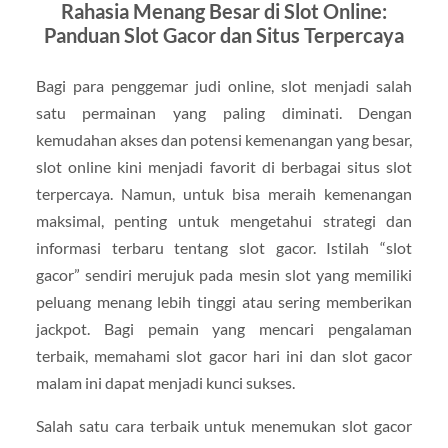
Rahasia Menang Besar di Slot Online:
Panduan Slot Gacor dan Situs Terpercaya
Bagi para penggemar judi online, slot menjadi salah
satu permainan yang paling diminati. Dengan
kemudahan akses dan potensi kemenangan yang besar,
slot online kini menjadi favorit di berbagai situs slot
terpercaya. Namun, untuk bisa meraih kemenangan
maksimal, penting untuk mengetahui strategi dan
informasi terbaru tentang slot gacor. Istilah “slot
gacor” sendiri merujuk pada mesin slot yang memiliki
peluang menang lebih tinggi atau sering memberikan
jackpot. Bagi pemain yang mencari pengalaman
terbaik, memahami slot gacor hari ini dan slot gacor
malam ini dapat menjadi kunci sukses.
Salah satu cara terbaik untuk menemukan slot gacor