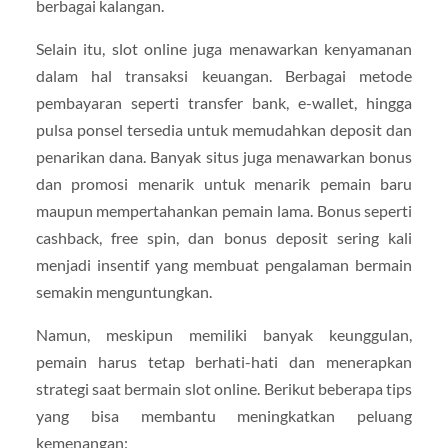
berbagai kalangan.
Selain itu, slot online juga menawarkan kenyamanan
dalam hal transaksi keuangan. Berbagai metode
pembayaran seperti transfer bank, e-wallet, hingga
pulsa ponsel tersedia untuk memudahkan deposit dan
penarikan dana. Banyak situs juga menawarkan bonus
dan promosi menarik untuk menarik pemain baru
maupun mempertahankan pemain lama. Bonus seperti
cashback, free spin, dan bonus deposit sering kali
menjadi insentif yang membuat pengalaman bermain
semakin menguntungkan.
Namun, meskipun memiliki banyak keunggulan,
pemain harus tetap berhati-hati dan menerapkan
strategi saat bermain slot online. Berikut beberapa tips
yang bisa membantu meningkatkan peluang
kemenangan: