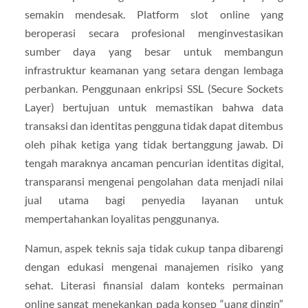
semakin mendesak. Platform slot online yang
beroperasi secara profesional menginvestasikan
sumber daya yang besar untuk membangun
infrastruktur keamanan yang setara dengan lembaga
perbankan. Penggunaan enkripsi SSL (Secure Sockets
Layer) bertujuan untuk memastikan bahwa data
transaksi dan identitas pengguna tidak dapat ditembus
oleh pihak ketiga yang tidak bertanggung jawab. Di
tengah maraknya ancaman pencurian identitas digital,
transparansi mengenai pengolahan data menjadi nilai
jual utama bagi penyedia layanan untuk
mempertahankan loyalitas penggunanya.
Namun, aspek teknis saja tidak cukup tanpa dibarengi
dengan edukasi mengenai manajemen risiko yang
sehat. Literasi finansial dalam konteks permainan
online sangat menekankan pada konsep “uang dingin”