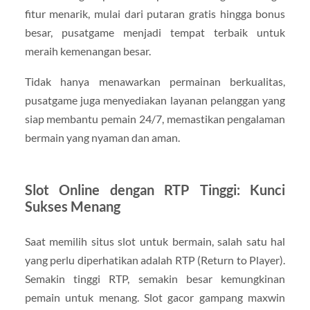
fitur menarik, mulai dari putaran gratis hingga bonus
besar, pusatgame menjadi tempat terbaik untuk
meraih kemenangan besar.
Tidak hanya menawarkan permainan berkualitas,
pusatgame juga menyediakan layanan pelanggan yang
siap membantu pemain 24/7, memastikan pengalaman
bermain yang nyaman dan aman.
Slot Online dengan RTP Tinggi: Kunci
Sukses Menang
Saat memilih situs slot untuk bermain, salah satu hal
yang perlu diperhatikan adalah RTP (Return to Player).
Semakin tinggi RTP, semakin besar kemungkinan
pemain untuk menang. Slot gacor gampang maxwin