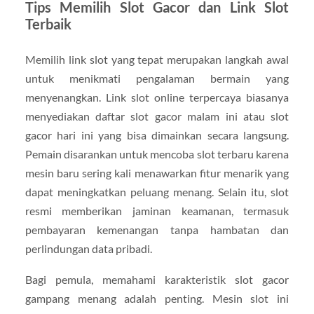
Tips Memilih Slot Gacor dan Link Slot
Terbaik
Memilih link slot yang tepat merupakan langkah awal
untuk menikmati pengalaman bermain yang
menyenangkan. Link slot online terpercaya biasanya
menyediakan daftar slot gacor malam ini atau slot
gacor hari ini yang bisa dimainkan secara langsung.
Pemain disarankan untuk mencoba slot terbaru karena
mesin baru sering kali menawarkan fitur menarik yang
dapat meningkatkan peluang menang. Selain itu, slot
resmi memberikan jaminan keamanan, termasuk
pembayaran kemenangan tanpa hambatan dan
perlindungan data pribadi.
Bagi pemula, memahami karakteristik slot gacor
gampang menang adalah penting. Mesin slot ini