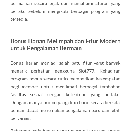
permainan secara bijak dan memahami aturan yang
berlaku sebelum mengikuti berbagai program yang
tersedia.
Bonus Harian Melimpah dan Fitur Modern
untuk Pengalaman Bermain
Bonus harian menjadi salah satu fitur yang banyak
menarik perhatian pengguna Slot777. Kehadiran
program bonus secara rutin memberikan kesempatan
bagi member untuk menikmati berbagai tambahan
fasilitas sesuai dengan ketentuan yang berlaku.
Dengan adanya promo yang diperbarui secara berkala,
pemain dapat menemukan pengalaman baru dan lebih
bervariasi.
Beberapa jenis bonus yang umum ditawarkan antara