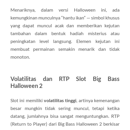
Menariknya, dalam versi Halloween ini, ada
kemungkinan munculnya “hantu ikan” — simbol khusus
yang dapat muncul acak dan memberikan kejutan
tambahan dalam bentuk hadiah misterius atau
peningkatan level langsung. Elemen kejutan ini
membuat permainan semakin menarik dan tidak
monoton.
Volatilitas dan RTP Slot Big Bass
Halloween 2
Slot ini memiliki
volatilitas tinggi
, artinya kemenangan
besar mungkin tidak sering muncul, tetapi ketika
datang, jumlahnya bisa sangat menguntungkan. RTP
(Return to Player) dari Big Bass Halloween 2 berkisar