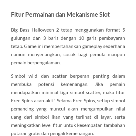
Fitur Permainan dan Mekanisme Slot
Big Bass Halloween 2 tetap menggunakan format 5
gulungan dan 3 baris dengan 10 garis pembayaran
tetap. Game ini mempertahankan gameplay sederhana
namun menyenangkan, cocok bagi pemula maupun
pemain berpengalaman.
Simbol wild dan scatter berperan penting dalam
membuka potensi kemenangan. Jika pemain
mendapatkan minimal tiga simbol scatter, maka fitur
Free Spins akan aktif. Selama Free Spins, setiap simbol
pemancing yang muncul akan mengumpulkan nilai
uang dari simbol ikan yang terlihat di layar, serta
meningkatkan level fitur untuk kesempatan tambahan
putaran gratis dan pengali kemenangan.