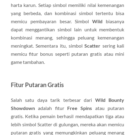
harta karun. Setiap simbol memiliki nilai kemenangan
yang berbeda, dan kombinasi simbol tertentu bisa
memicu pembayaran besar. Simbol
Wild
biasanya
dapat menggantikan simbol lain untuk membentuk
kombinasi menang, sehingga peluang kemenangan
meningkat. Sementara itu, simbol
Scatter
sering kali
memicu fitur bonus seperti putaran gratis atau mini
game tambahan.
Fitur Putaran Gratis
Salah satu daya tarik terbesar dari
Wild Bounty
Showdown
adalah fitur
Free Spins
atau putaran
gratis. Ketika pemain berhasil mendapatkan tiga atau
lebih simbol Scatter di gulungan, mereka akan memicu
putaran gratis yang memungkinkan peluang menang