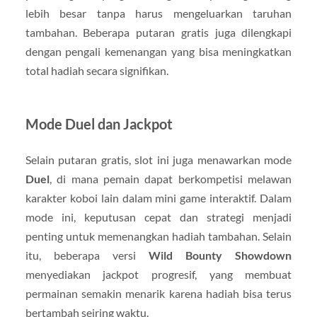
lebih besar tanpa harus mengeluarkan taruhan
tambahan. Beberapa putaran gratis juga dilengkapi
dengan pengali kemenangan yang bisa meningkatkan
total hadiah secara signifikan.
Mode Duel dan Jackpot
Selain putaran gratis, slot ini juga menawarkan mode
Duel
, di mana pemain dapat berkompetisi melawan
karakter koboi lain dalam mini game interaktif. Dalam
mode ini, keputusan cepat dan strategi menjadi
penting untuk memenangkan hadiah tambahan. Selain
itu, beberapa versi
Wild Bounty Showdown
menyediakan jackpot progresif, yang membuat
permainan semakin menarik karena hadiah bisa terus
bertambah seiring waktu.