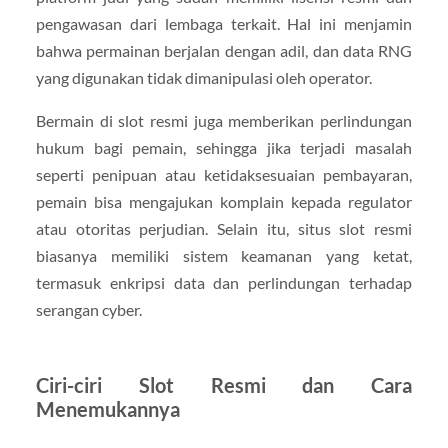
pengawasan dari lembaga terkait. Hal ini menjamin
bahwa permainan berjalan dengan adil, dan data RNG
yang digunakan tidak dimanipulasi oleh operator.
Bermain di slot resmi juga memberikan perlindungan
hukum bagi pemain, sehingga jika terjadi masalah
seperti penipuan atau ketidaksesuaian pembayaran,
pemain bisa mengajukan komplain kepada regulator
atau otoritas perjudian. Selain itu, situs slot resmi
biasanya memiliki sistem keamanan yang ketat,
termasuk enkripsi data dan perlindungan terhadap
serangan cyber.
Ciri-ciri Slot Resmi dan Cara
Menemukannya