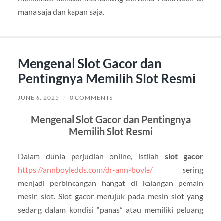
mana saja dan kapan saja.
Mengenal Slot Gacor dan
Pentingnya Memilih Slot Resmi
JUNE 6, 2025
/
0 COMMENTS
Mengenal Slot Gacor dan Pentingnya
Memilih Slot Resmi
Dalam dunia perjudian online, istilah
slot gacor
https://annboyledds.com/dr-ann-boyle/
sering
menjadi perbincangan hangat di kalangan pemain
mesin slot. Slot gacor merujuk pada mesin slot yang
sedang dalam kondisi “panas” atau memiliki peluang