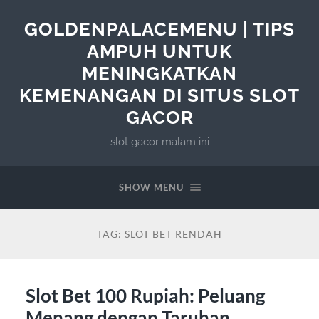
GOLDENPALACEMENU | TIPS
AMPUH UNTUK
MENINGKATKAN
KEMENANGAN DI SITUS SLOT
GACOR
slot gacor malam ini
SHOW MENU
TAG:
SLOT BET RENDAH
Slot Bet 100 Rupiah: Peluang
Menang dengan Taruhan