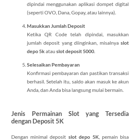
dipindai menggunakan aplikasi dompet digital
(seperti OVO, Dana, Gopay, atau lainnya).
Masukkan Jumlah Deposit
Ketika QR Code telah dipindai, masukkan
jumlah deposit yang diinginkan, misalnya
slot
depo 5k
atau
slot deposit 5000
.
Selesaikan Pembayaran
Konfirmasi pembayaran dan pastikan transaksi
berhasil. Setelah itu, saldo akan masuk ke akun
Anda, dan Anda bisa langsung mulai bermain.
Jenis Permainan Slot yang Tersedia
dengan Deposit 5K
Dengan minimal deposit
slot depo 5K
, pemain bisa