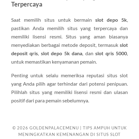
Terpercaya
Saat memilih situs untuk bermain
slot depo 5k
,
pastikan Anda memilih situs yang terpercaya dan
memiliki lisensi resmi. Situs yang aman biasanya
menyediakan berbagai metode deposit, termasuk
slot
deposit qris
,
slot depo 5k dana
, dan
slot qris 5000
,
untuk memastikan kenyamanan pemain.
Penting untuk selalu memeriksa reputasi situs slot
yang Anda pilih agar terhindar dari potensi penipuan.
Pilihlah situs yang memiliki lisensi resmi dan ulasan
positif dari para pemain sebelumnya.
© 2026
GOLDENPALACEMENU | TIPS AMPUH UNTUK
MENINGKATKAN KEMENANGAN DI SITUS SLOT