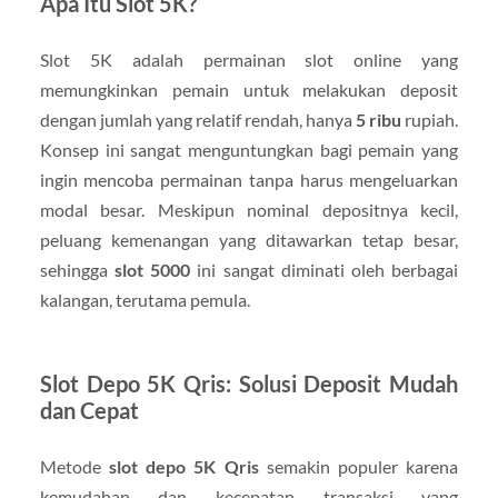
Apa Itu Slot 5K?
Slot 5K adalah permainan slot online yang
memungkinkan pemain untuk melakukan deposit
dengan jumlah yang relatif rendah, hanya
5 ribu
rupiah.
Konsep ini sangat menguntungkan bagi pemain yang
ingin mencoba permainan tanpa harus mengeluarkan
modal besar. Meskipun nominal depositnya kecil,
peluang kemenangan yang ditawarkan tetap besar,
sehingga
slot 5000
ini sangat diminati oleh berbagai
kalangan, terutama pemula.
Slot Depo 5K Qris: Solusi Deposit Mudah
dan Cepat
Metode
slot depo 5K Qris
semakin populer karena
kemudahan dan kecepatan transaksi yang