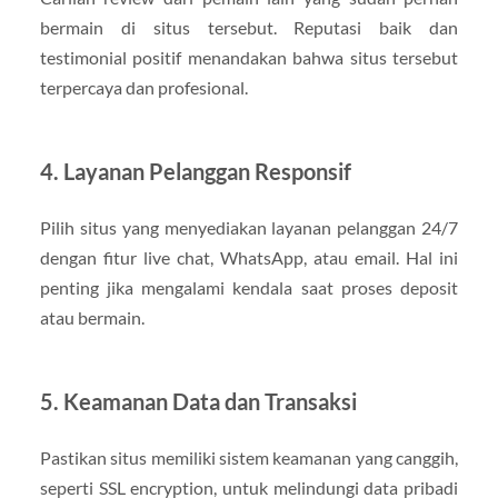
bermain di situs tersebut. Reputasi baik dan
testimonial positif menandakan bahwa situs tersebut
terpercaya dan profesional.
4. Layanan Pelanggan Responsif
Pilih situs yang menyediakan layanan pelanggan 24/7
dengan fitur live chat, WhatsApp, atau email. Hal ini
penting jika mengalami kendala saat proses deposit
atau bermain.
5. Keamanan Data dan Transaksi
Pastikan situs memiliki sistem keamanan yang canggih,
seperti SSL encryption, untuk melindungi data pribadi