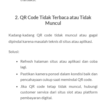
2. QR Code Tidak Terbaca atau Tidak
Muncul
Kadang-kadang QR code tidak muncul atau gagal
dipindai karena masalah teknis di situs atau aplikasi.
Solusi:
Refresh halaman situs atau aplikasi dan coba
lagi.
Pastikan kamera ponsel dalam kondisi baik dan
pencahayaan cukup saat memindai QR code.
Jika QR code tetap tidak muncul, hubungi
customer service dari situs slot atau platform
pembayaran digital.