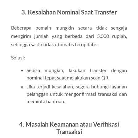
3. Kesalahan Nominal Saat Transfer
Beberapa pemain mungkin secara tidak sengaja
mengirim jumlah yang berbeda dari 5.000 rupiah,
sehingga saldo tidak otomatis terupdate.
Solusi:
Sebisa mungkin, lakukan transfer dengan
nominal tepat saat melakukan scan QR.
Jika terjadi kesalahan, segera hubungi layanan
pelanggan untuk mengonfirmasi transaksi dan
meminta bantuan.
4. Masalah Keamanan atau Verifikasi
Transaksi