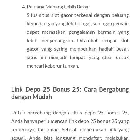
Peluang Menang Lebih Besar
Situs situs slot gacor terkenal dengan peluang
kemenangan yang lebih tinggi, sehingga pemain
dapat merasakan pengalaman bermain yang
lebih menyenangkan. Ditambah dengan slot
gacor yang sering memberikan hadiah besar,
situs ini menjadi tempat yang ideal untuk
mencari keberuntungan.
Link Depo 25 Bonus 25: Cara Bergabung
dengan Mudah
Untuk bergabung dengan situs depo 25 bonus 25,
Anda hanya perlu mencari link depo 25 bonus 25 yang
terpercaya dan aman. Setelah menemukan link yang
sesuai, Anda bisa langsung mendaftar, melakukan