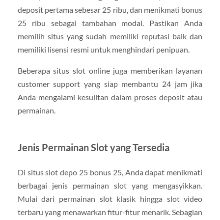
deposit pertama sebesar 25 ribu, dan menikmati bonus
25 ribu sebagai tambahan modal. Pastikan Anda
memilih situs yang sudah memiliki reputasi baik dan
memiliki lisensi resmi untuk menghindari penipuan.
Beberapa situs slot online juga memberikan layanan
customer support yang siap membantu 24 jam jika
Anda mengalami kesulitan dalam proses deposit atau
permainan.
Jenis Permainan Slot yang Tersedia
Di situs slot depo 25 bonus 25, Anda dapat menikmati
berbagai jenis permainan slot yang mengasyikkan.
Mulai dari permainan slot klasik hingga slot video
terbaru yang menawarkan fitur-fitur menarik. Sebagian