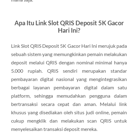
Apa Itu Link Slot QRIS Deposit 5K Gacor
Hari Ini?
Link Slot QRIS Deposit 5K Gacor Hari Ini merujuk pada
sebuah sistem yang memungkinkan pemain melakukan
deposit melalui QRIS dengan nominal minimal hanya
5.000 rupiah. QRIS sendiri merupakan standar
pembayaran digital nasional yang mengintegrasikan
berbagai layanan pembayaran digital dalam satu
platform, sehingga memudahkan pengguna dalam
bertransaksi secara cepat dan aman. Melalui link
khusus yang disediakan oleh situs judi online, pemain
cukup mengklik dan melakukan scan QRIS untuk
menyelesaikan transaksi deposit mereka.