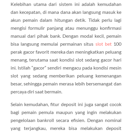
Kelebihan utama dari sistem ini adalah kemudahan
dan kecepatan, di mana dana akan langsung masuk ke
akun pemain dalam hitungan detik. Tidak perlu lagi
mengisi formulir panjang atau menunggu konfirmasi
manual dari pihak bank. Dengan modal kecil, pemain
bisa langsung memulai permainan situs
slot bet
100
perak gacor favorit mereka dan meningkatkan peluang
menang, terutama saat kondisi slot sedang gacor hari
ini. Istilah “gacor” sendiri mengacu pada kondisi mesin
slot yang sedang memberikan peluang kemenangan
besar, sehingga pemain merasa lebih bersemangat dan
percaya diri saat bermain.
Selain kemudahan, fitur deposit ini juga sangat cocok
bagi pemain pemula maupun yang ingin melakukan
pengelolaan bankroll secara efisien. Dengan nominal
yang terjangkau, mereka bisa melakukan deposit