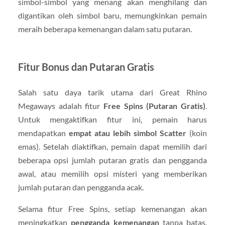
simbol-simbol yang menang akan menghilang dan
digantikan oleh simbol baru, memungkinkan pemain
meraih beberapa kemenangan dalam satu putaran.
Fitur Bonus dan Putaran Gratis
Salah satu daya tarik utama dari Great Rhino
Megaways adalah fitur
Free Spins (Putaran Gratis)
.
Untuk mengaktifkan fitur ini, pemain harus
mendapatkan
empat atau lebih simbol Scatter
(koin
emas). Setelah diaktifkan, pemain dapat memilih dari
beberapa opsi jumlah putaran gratis dan pengganda
awal, atau memilih opsi misteri yang memberikan
jumlah putaran dan pengganda acak.
Selama fitur Free Spins, setiap kemenangan akan
meningkatkan
pengganda kemenangan
tanpa batas.