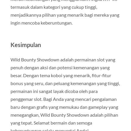
termasuk dalam kategori yang cukup tinggi,
menjadikannya pilihan yang menarik bagi mereka yang
ingin mencoba keberuntungan.
Kesimpulan
Wild Bounty Showdown adalah permainan slot yang
penuh dengan aksi dan potensi kemenangan yang
besar. Dengan tema koboi yang menarik, fitur-fitur
bonus yang seru, dan peluang kemenangan yang tinggi,
permainan ini sangat layak dicoba oleh para
penggemar slot. Bagi Anda yang mencari pengalaman
baru dengan grafis yang memukau dan gameplay yang
menegangkan, Wild Bounty Showdown adalah pilihan
yang tepat. Selamat bermain dan semoga
keberuntungan selalu menyertai Anda!