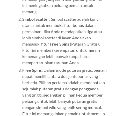
ini meningkatkan peluang pemain untuk
menang.
Simbol Scatter
: Simbol scatter adalah kunci
utama untuk membuka fitur bonus dalam
permainan. Jika Anda mendapatkan tiga atau
lebih simbol scatter di layar, Anda akan
memasuki fitur
Free Spins
(Putaran Gratis).
Fitur ini memberi kesempatan untuk meraih
kemenangan lebih banyak tanpa harus
mempertaruhkan taruhan Anda.
Free Spins
: Dalam mode putaran gratis, pemain
dapat memilih antara dua jenis bonus yang
berbeda. Pilihan pertama adalah mendapatkan
sejumlah putaran gratis dengan pengganda
yang tinggi, sedangkan pilihan kedua memberi
peluang untuk lebih banyak putaran gratis
dengan simbol wild yang lebih sering muncul.
Fitur ini memungkinkan pemain untuk memilih