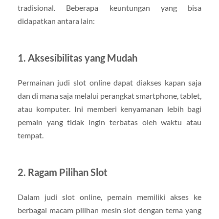
tradisional.
Beberapa
keuntungan
yang
bisa
didapatkan
antara
lain:
1.
Aksesibilitas
yang
Mudah
Permainan
judi
slot
online
dapat
diakses
kapan
saja
dan
di
mana
saja
melalui
perangkat
smartphone,
tablet,
atau
komputer.
Ini
memberi
kenyamanan
lebih
bagi
pemain
yang
tidak
ingin
terbatas
oleh
waktu
atau
tempat.
2.
Ragam
Pilihan
Slot
Dalam
judi
slot
online,
pemain
memiliki
akses
ke
berbagai
macam
pilihan
mesin
slot
dengan
tema
yang