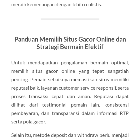
meraih kemenangan dengan lebih realistis.
Panduan Memilih Situs Gacor Online dan
Strategi Bermain Efektif
Untuk mendapatkan pengalaman bermain optimal,
memilih situs gacor online yang tepat sangatlah
penting. Pemain sebaiknya memastikan situs memiliki
reputasi baik, layanan customer service responsif, serta
proses transaksi cepat dan aman. Reputasi dapat
dilihat dari testimonial pemain lain, konsistensi
pembayaran, dan transparansi dalam informasi RTP
serta pola gacor.
Selain itu, metode deposit dan withdraw perlu menjadi