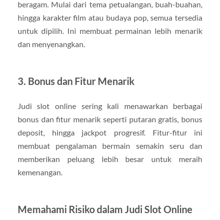
beragam.
Mulai
dari
tema
petualangan,
buah-
buahan,
hingga
karakter
film
atau
budaya
pop,
semua
tersedia
untuk
dipilih.
Ini
membuat
permainan
lebih
menarik
dan
menyenangkan.
3.
Bonus
dan
Fitur
Menarik
Judi
slot
online
sering
kali
menawarkan
berbagai
bonus
dan
fitur
menarik
seperti
putaran
gratis,
bonus
deposit,
hingga
jackpot
progresif.
Fitur-
fitur
ini
membuat
pengalaman
bermain
semakin
seru
dan
memberikan
peluang
lebih
besar
untuk
meraih
kemenangan.
Memahami
Risiko
dalam
Judi
Slot
Online