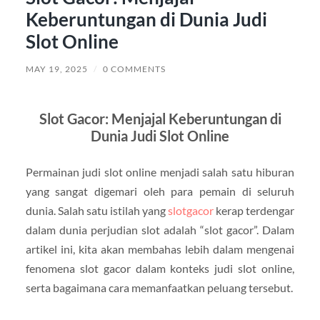
Keberuntungan di Dunia Judi
Slot Online
MAY 19, 2025
/
0 COMMENTS
Slot
Gacor:
Menjajal
Keberuntungan
di
Dunia
Judi
Slot
Online
Permainan
judi
slot
online
menjadi
salah
satu
hiburan
yang
sangat
digemari
oleh
para
pemain
di
seluruh
dunia.
Salah
satu
istilah
yang
slotgacor
kerap
terdengar
dalam
dunia
perjudian
slot
adalah “
slot
gacor”.
Dalam
artikel
ini,
kita
akan
membahas
lebih
dalam
mengenai
fenomena
slot
gacor
dalam
konteks
judi
slot
online,
serta
bagaimana
cara
memanfaatkan
peluang
tersebut.