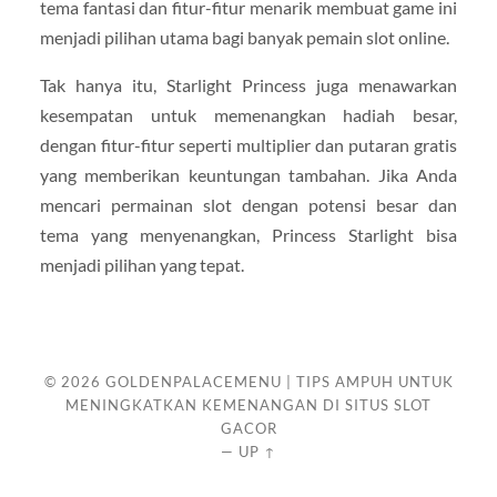
tema fantasi dan fitur-fitur menarik membuat game ini
menjadi pilihan utama bagi banyak pemain slot online.
Tak hanya itu, Starlight Princess juga menawarkan
kesempatan untuk memenangkan hadiah besar,
dengan fitur-fitur seperti multiplier dan putaran gratis
yang memberikan keuntungan tambahan. Jika Anda
mencari permainan slot dengan potensi besar dan
tema yang menyenangkan, Princess Starlight bisa
menjadi pilihan yang tepat.
© 2026
GOLDENPALACEMENU | TIPS AMPUH UNTUK
MENINGKATKAN KEMENANGAN DI SITUS SLOT
GACOR
—
UP ↑