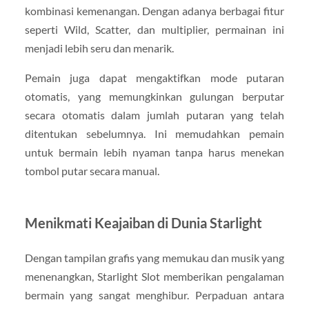
kombinasi kemenangan. Dengan adanya berbagai fitur
seperti Wild, Scatter, dan multiplier, permainan ini
menjadi lebih seru dan menarik.
Pemain juga dapat mengaktifkan mode putaran
otomatis, yang memungkinkan gulungan berputar
secara otomatis dalam jumlah putaran yang telah
ditentukan sebelumnya. Ini memudahkan pemain
untuk bermain lebih nyaman tanpa harus menekan
tombol putar secara manual.
Menikmati Keajaiban di Dunia Starlight
Dengan tampilan grafis yang memukau dan musik yang
menenangkan, Starlight Slot memberikan pengalaman
bermain yang sangat menghibur. Perpaduan antara