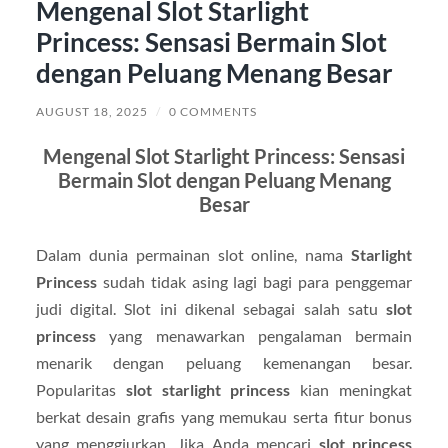
Mengenal Slot Starlight
Princess: Sensasi Bermain Slot
dengan Peluang Menang Besar
AUGUST 18, 2025
/
0 COMMENTS
Mengenal Slot Starlight Princess: Sensasi
Bermain Slot dengan Peluang Menang
Besar
Dalam dunia permainan slot online, nama
Starlight
Princess
sudah tidak asing lagi bagi para penggemar
judi digital. Slot ini dikenal sebagai salah satu
slot
princess
yang menawarkan pengalaman bermain
menarik dengan peluang kemenangan besar.
Popularitas
slot starlight princess
kian meningkat
berkat desain grafis yang memukau serta fitur bonus
yang menggiurkan. Jika Anda mencari
slot princess