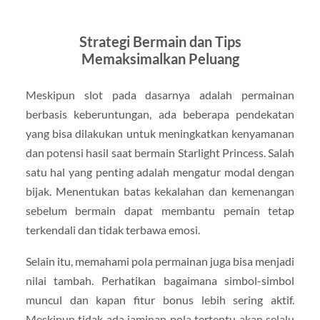
Strategi Bermain dan Tips
Memaksimalkan Peluang
Meskipun slot pada dasarnya adalah permainan
berbasis keberuntungan, ada beberapa pendekatan
yang bisa dilakukan untuk meningkatkan kenyamanan
dan potensi hasil saat bermain Starlight Princess. Salah
satu hal yang penting adalah mengatur modal dengan
bijak. Menentukan batas kekalahan dan kemenangan
sebelum bermain dapat membantu pemain tetap
terkendali dan tidak terbawa emosi.
Selain itu, memahami pola permainan juga bisa menjadi
nilai tambah. Perhatikan bagaimana simbol-simbol
muncul dan kapan fitur bonus lebih sering aktif.
Meskipun tidak ada jaminan pola tertentu akan selalu