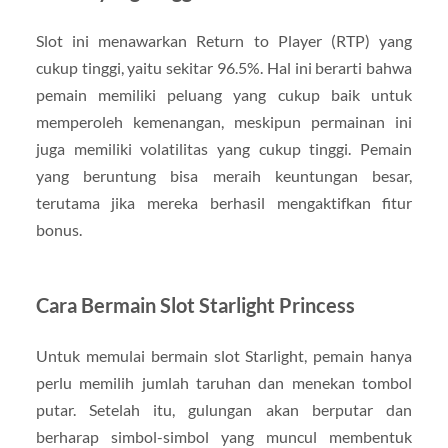
Slot ini menawarkan Return to Player (RTP) yang
cukup tinggi, yaitu sekitar 96.5%. Hal ini berarti bahwa
pemain memiliki peluang yang cukup baik untuk
memperoleh kemenangan, meskipun permainan ini
juga memiliki volatilitas yang cukup tinggi. Pemain
yang beruntung bisa meraih keuntungan besar,
terutama jika mereka berhasil mengaktifkan fitur
bonus.
Cara Bermain Slot Starlight Princess
Untuk memulai bermain slot Starlight, pemain hanya
perlu memilih jumlah taruhan dan menekan tombol
putar. Setelah itu, gulungan akan berputar dan
berharap simbol-simbol yang muncul membentuk