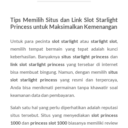
Tips Memilih Situs dan Link Slot Starlight
Princess untuk Maksimalkan Kemenangan
Untuk para pecinta
slot starlight
atau
starlight slot
,
memilih tempat bermain yang tepat adalah kunci
keberhasilan. Banyaknya
situs starlight princess
dan
link slot starlight princess
yang tersebar di internet
bisa membuat bingung. Namun, dengan memilih
situs
slot starlight princess
yang resmi dan terpercaya,
Anda bisa menikmati permainan tanpa khawatir soal
keamanan data dan pembayaran.
Salah satu hal yang perlu diperhatikan adalah reputasi
situs tersebut. Situs yang menyediakan
slot princess
1000
dan
princess slot 1000
biasanya memiliki review