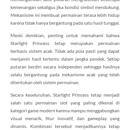
kemenangan sekaligus jika kondisi simbol mendukung.
Mekanisme ini membuat permainan terasa lebih hidup
karena tidak hanya bergantung pada satu hasil tunggal.
Meski demikian, penting untuk memahami bahwa
Starlight Princess tetap merupakan permainan
berbasis sistem acak. Tidak ada pola pasti yang dapat
menjamin hasil tertentu dalam jangka pendek. Setiap
putaran berdiri secara independen sehingga hasilnya
selalu bergantung pada mekanisme acak yang telah
ditentukan oleh sistem permainan.
Secara keseluruhan, Starlight Princess tetap menjadi
salah satu permainan slot yang paling dikenal di
kategori game modern karena mampu menggabungkan
visual menarik, fitur inovatif, dan gameplay yang
dinamis. Kombinasi tersebut menjadikannya tetap