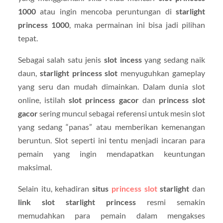
1000
atau ingin mencoba peruntungan di
starlight
princess 1000
, maka permainan ini bisa jadi pilihan
tepat.
Sebagai salah satu jenis
slot incess
yang sedang naik
daun,
starlight princess slot
menyuguhkan gameplay
yang seru dan mudah dimainkan. Dalam dunia slot
online, istilah
slot princess gacor
dan
princess slot
gacor
sering muncul sebagai referensi untuk mesin slot
yang sedang “panas” atau memberikan kemenangan
beruntun. Slot seperti ini tentu menjadi incaran para
pemain yang ingin mendapatkan keuntungan
maksimal.
Selain itu, kehadiran
situs
princess slot
starlight
dan
link slot starlight princess
resmi semakin
memudahkan para pemain dalam mengakses