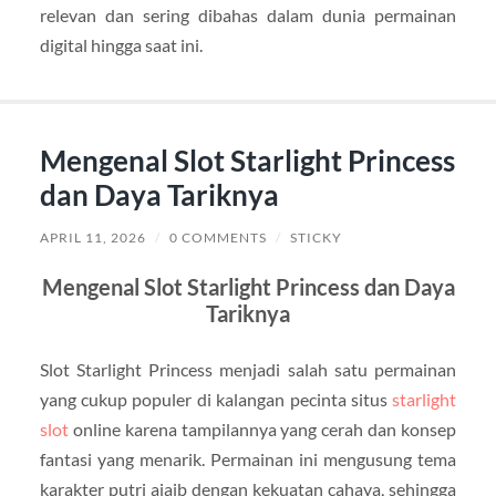
relevan dan sering dibahas dalam dunia permainan
digital hingga saat ini.
Mengenal Slot Starlight Princess
dan Daya Tariknya
APRIL 11, 2026
/
0 COMMENTS
/
STICKY
Mengenal Slot Starlight Princess dan Daya
Tariknya
Slot Starlight Princess menjadi salah satu permainan
yang cukup populer di kalangan pecinta situs
starlight
slot
online karena tampilannya yang cerah dan konsep
fantasi yang menarik. Permainan ini mengusung tema
karakter putri ajaib dengan kekuatan cahaya, sehingga