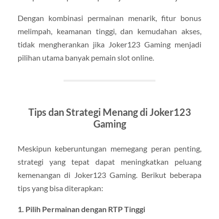
Dengan kombinasi permainan menarik, fitur bonus
melimpah, keamanan tinggi, dan kemudahan akses,
tidak mengherankan jika Joker123 Gaming menjadi
pilihan utama banyak pemain slot online.
Tips dan Strategi Menang di Joker123
Gaming
Meskipun keberuntungan memegang peran penting,
strategi yang tepat dapat meningkatkan peluang
kemenangan di Joker123 Gaming. Berikut beberapa
tips yang bisa diterapkan:
1. Pilih Permainan dengan RTP Tinggi