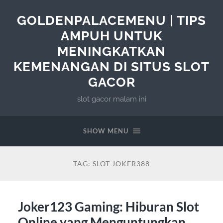
GOLDENPALACEMENU | TIPS
AMPUH UNTUK
MENINGKATKAN
KEMENANGAN DI SITUS SLOT
GACOR
slot gacor malam ini
SHOW MENU
TAG:
SLOT JOKER388
Joker123 Gaming: Hiburan Slot
Online yang Menguntungkan