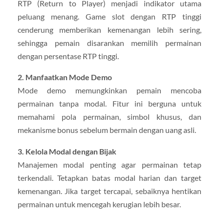
RTP (Return to Player) menjadi indikator utama
peluang menang. Game slot dengan RTP tinggi
cenderung memberikan kemenangan lebih sering,
sehingga pemain disarankan memilih permainan
dengan persentase RTP tinggi.
2. Manfaatkan Mode Demo
Mode demo memungkinkan pemain mencoba
permainan tanpa modal. Fitur ini berguna untuk
memahami pola permainan, simbol khusus, dan
mekanisme bonus sebelum bermain dengan uang asli.
3. Kelola Modal dengan Bijak
Manajemen modal penting agar permainan tetap
terkendali. Tetapkan batas modal harian dan target
kemenangan. Jika target tercapai, sebaiknya hentikan
permainan untuk mencegah kerugian lebih besar.