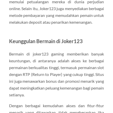
memulai petualangan mereka di dunia perjudian
online. Selain itu, Joker123 juga menyediakan berbagai
metode pembayaran yang memudahkan pemain untuk
melakukan deposit atau penarikan kemenangan.
Keunggulan Bermain di Joker123
Bermain di joker123 gaming memberikan banyak
keuntungan, di antaranya adalah akses ke berbagai
permainan berkualitas tinggi, termasuk permainan slot
dengan RTP (Return to Player) yang cukup tinggi. Situs
ini juga menawarkan bonus dan promosi menarik yang
dapat meningkatkan peluang kemenangan bagi pemain
setianya.
Dengan berbagai kemudahan akses dan fitur-fitur
menarik yang ditawarkan, tidak mengherankan jika