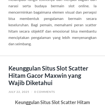
narasi serta budaya bermain slot online. Ia
mencerminkan bagaimana elemen visual dan persepsi
bisa membentuk pengalaman bermain secara
keseluruhan. Bagi pemain, memahami peran scatter
hitam secara objektif dan emosional bisa membantu
menciptakan pengalaman yang lebih menyenangkan
dan seimbang.
Keunggulan Situs Slot Scatter
Hitam Gacor Maxwin yang
Wajib Diketahui
JULY 22, 2025
/
0 COMMENTS
Keunggulan Situs Slot Scatter Hitam