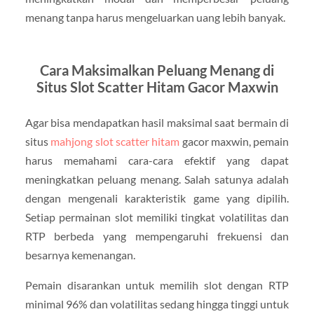
menang tanpa harus mengeluarkan uang lebih banyak.
Cara Maksimalkan Peluang Menang di
Situs Slot Scatter Hitam Gacor Maxwin
Agar bisa mendapatkan hasil maksimal saat bermain di
situs
mahjong slot scatter hitam
gacor maxwin, pemain
harus memahami cara-cara efektif yang dapat
meningkatkan peluang menang. Salah satunya adalah
dengan mengenali karakteristik game yang dipilih.
Setiap permainan slot memiliki tingkat volatilitas dan
RTP berbeda yang mempengaruhi frekuensi dan
besarnya kemenangan.
Pemain disarankan untuk memilih slot dengan RTP
minimal 96% dan volatilitas sedang hingga tinggi untuk