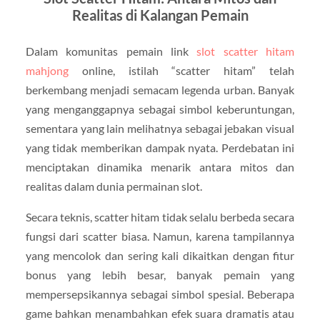
Realitas di Kalangan Pemain
Dalam komunitas pemain link
slot scatter hitam
mahjong
online, istilah “scatter hitam” telah
berkembang menjadi semacam legenda urban. Banyak
yang menganggapnya sebagai simbol keberuntungan,
sementara yang lain melihatnya sebagai jebakan visual
yang tidak memberikan dampak nyata. Perdebatan ini
menciptakan dinamika menarik antara mitos dan
realitas dalam dunia permainan slot.
Secara teknis, scatter hitam tidak selalu berbeda secara
fungsi dari scatter biasa. Namun, karena tampilannya
yang mencolok dan sering kali dikaitkan dengan fitur
bonus yang lebih besar, banyak pemain yang
mempersepsikannya sebagai simbol spesial. Beberapa
game bahkan menambahkan efek suara dramatis atau