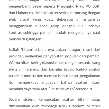
pengembang besar seperti
Pragmatic Play
,
PG Soft
,
dan
Habanero
, simbol scatter sering dirancang dengan
efek visual yang kuat. Beberapa di antaranya
menggunakan nuansa gelap dengan kilau cahaya
kontras sehingga pemain mudah mengenalinya saat
muncul di gulungan.
Istilah “hitam” sebenarnya bukan kategori resmi dari
provider, melainkan penyebutan populer dari pemain.
Warna hitam sering diasosiasikan dengan sesuatu yang
elegan, misterius, dan bernilai tinggi. Ketika simbol
tersebut muncul dan memicu bonus besar, pengalaman
itu memperkuat anggapan bahwa scatter hitam
memiliki daya tarik atau “keistimewaan” tersendiri.
Secara sistem, kemunculan scatter hitam tetap
dikendalikan oleh teknologi RNG (Random Number