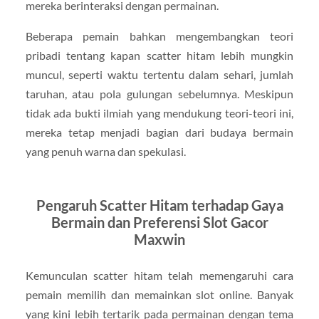
mereka berinteraksi dengan permainan.
Beberapa pemain bahkan mengembangkan teori
pribadi tentang kapan scatter hitam lebih mungkin
muncul, seperti waktu tertentu dalam sehari, jumlah
taruhan, atau pola gulungan sebelumnya. Meskipun
tidak ada bukti ilmiah yang mendukung teori-teori ini,
mereka tetap menjadi bagian dari budaya bermain
yang penuh warna dan spekulasi.
Pengaruh Scatter Hitam terhadap Gaya
Bermain dan Preferensi Slot Gacor
Maxwin
Kemunculan scatter hitam telah memengaruhi cara
pemain memilih dan memainkan slot online. Banyak
yang kini lebih tertarik pada permainan dengan tema