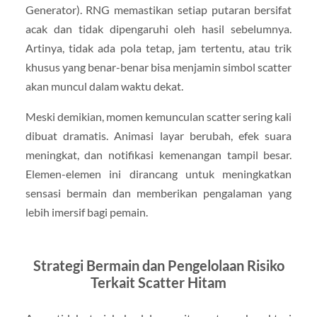
Generator). RNG memastikan setiap putaran bersifat
acak dan tidak dipengaruhi oleh hasil sebelumnya.
Artinya, tidak ada pola tetap, jam tertentu, atau trik
khusus yang benar-benar bisa menjamin simbol scatter
akan muncul dalam waktu dekat.
Meski demikian, momen kemunculan scatter sering kali
dibuat dramatis. Animasi layar berubah, efek suara
meningkat, dan notifikasi kemenangan tampil besar.
Elemen-elemen ini dirancang untuk meningkatkan
sensasi bermain dan memberikan pengalaman yang
lebih imersif bagi pemain.
Strategi Bermain dan Pengelolaan Risiko
Terkait Scatter Hitam