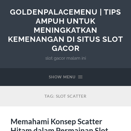
GOLDENPALACEMENU | TIPS
AMPUH UNTUK
MENINGKATKAN
KEMENANGAN DI SITUS SLOT
GACOR
slot gacor malam ini
SHOW MENU
TAG:
SLOT SCATTER
Memahami Konsep Scatter
Hitam dalam Permainan Slot