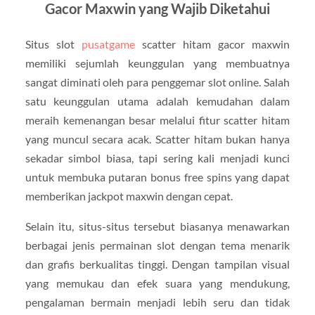
Gacor Maxwin yang Wajib Diketahui
Situs slot
pusatgame
scatter hitam gacor maxwin
memiliki sejumlah keunggulan yang membuatnya
sangat diminati oleh para penggemar slot online. Salah
satu keunggulan utama adalah kemudahan dalam
meraih kemenangan besar melalui fitur scatter hitam
yang muncul secara acak. Scatter hitam bukan hanya
sekadar simbol biasa, tapi sering kali menjadi kunci
untuk membuka putaran bonus free spins yang dapat
memberikan jackpot maxwin dengan cepat.
Selain itu, situs-situs tersebut biasanya menawarkan
berbagai jenis permainan slot dengan tema menarik
dan grafis berkualitas tinggi. Dengan tampilan visual
yang memukau dan efek suara yang mendukung,
pengalaman bermain menjadi lebih seru dan tidak