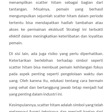
menampilkan scatter hitam sebagai bagian dari
tantangan. Misalnya, pemain yang berhasil
mengumpulkan sejumlah scatter hitam dalam periode
tertentu bisa mendapatkan hadiah tambahan atau
akses ke permainan eksklusif. Strategi ini terbukti
efektif dalam meningkatkan keterlibatan dan loyalitas
pemain.
Di sisi lain, ada juga risiko yang perlu diperhatikan.
Ketertarikan berlebihan terhadap simbol seperti
scatter hitam bisa membuat pemain kehilangan fokus
pada aspek penting seperti pengelolaan waktu dan
uang. Oleh karena itu, edukasi tentang cara bermain
yang sehat dan bertanggung jawab tetap menjadi hal
yang penting dalam industri ini.
Kesimpulannya, scatter hitam adalah simbol yang telah
melampaui fungsi teknisnya dan menjadi bagian dari