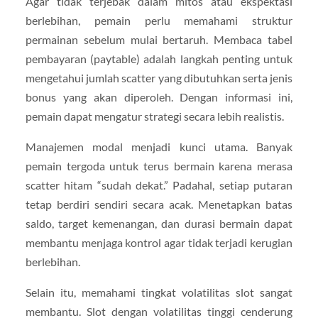
Agar tidak terjebak dalam mitos atau ekspektasi
berlebihan, pemain perlu memahami struktur
permainan sebelum mulai bertaruh. Membaca tabel
pembayaran (paytable) adalah langkah penting untuk
mengetahui jumlah scatter yang dibutuhkan serta jenis
bonus yang akan diperoleh. Dengan informasi ini,
pemain dapat mengatur strategi secara lebih realistis.
Manajemen modal menjadi kunci utama. Banyak
pemain tergoda untuk terus bermain karena merasa
scatter hitam “sudah dekat.” Padahal, setiap putaran
tetap berdiri sendiri secara acak. Menetapkan batas
saldo, target kemenangan, dan durasi bermain dapat
membantu menjaga kontrol agar tidak terjadi kerugian
berlebihan.
Selain itu, memahami tingkat volatilitas slot sangat
membantu. Slot dengan volatilitas tinggi cenderung