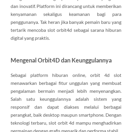
dan inovatif. Platform ini dirancang untuk memberikan
kenyamanan sekaligus keamanan bagi para
penggunanya. Tak heran jika banyak pemain baru yang
tertarik mencoba slot orbit4d sebagai sarana hiburan
digital yang praktis.
Mengenal Orbit4D dan Keunggulannya
Sebagai platform hiburan online, orbit 4d slot
menawarkan berbagai fitur unggulan yang membuat
pengalaman bermain menjadi lebih menyenangkan.
Salah satu keunggulannya adalah sistem yang
responsif dan dapat diakses melalui berbagai
perangkat, baik desktop maupun smartphone. Dengan
teknologi terbaru, slot orbit 4d mampu menghadirkan
permainan dengan grafis menarik dan performa stabil.