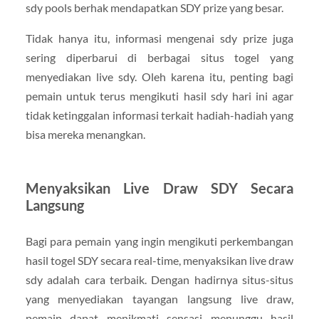
sdy pools berhak mendapatkan SDY prize yang besar.
Tidak hanya itu, informasi mengenai sdy prize juga
sering diperbarui di berbagai situs togel yang
menyediakan live sdy. Oleh karena itu, penting bagi
pemain untuk terus mengikuti hasil sdy hari ini agar
tidak ketinggalan informasi terkait hadiah-hadiah yang
bisa mereka menangkan.
Menyaksikan Live Draw SDY Secara
Langsung
Bagi para pemain yang ingin mengikuti perkembangan
hasil togel SDY secara real-time, menyaksikan live draw
sdy adalah cara terbaik. Dengan hadirnya situs-situs
yang menyediakan tayangan langsung live draw,
pemain dapat menikmati sensasi menunggu hasil