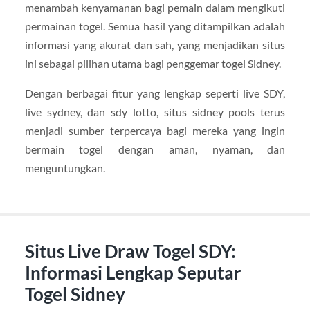
menambah kenyamanan bagi pemain dalam mengikuti
permainan togel. Semua hasil yang ditampilkan adalah
informasi yang akurat dan sah, yang menjadikan situs
ini sebagai pilihan utama bagi penggemar togel Sidney.
Dengan berbagai fitur yang lengkap seperti live SDY,
live sydney, dan sdy lotto, situs sidney pools terus
menjadi sumber terpercaya bagi mereka yang ingin
bermain togel dengan aman, nyaman, dan
menguntungkan.
Situs Live Draw Togel SDY:
Informasi Lengkap Seputar
Togel Sidney