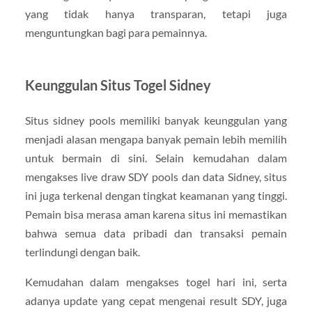
yang tidak hanya transparan, tetapi juga
menguntungkan bagi para pemainnya.
Keunggulan Situs Togel Sidney
Situs sidney pools memiliki banyak keunggulan yang
menjadi alasan mengapa banyak pemain lebih memilih
untuk bermain di sini. Selain kemudahan dalam
mengakses live draw SDY pools dan data Sidney, situs
ini juga terkenal dengan tingkat keamanan yang tinggi.
Pemain bisa merasa aman karena situs ini memastikan
bahwa semua data pribadi dan transaksi pemain
terlindungi dengan baik.
Kemudahan dalam mengakses togel hari ini, serta
adanya update yang cepat mengenai result SDY, juga