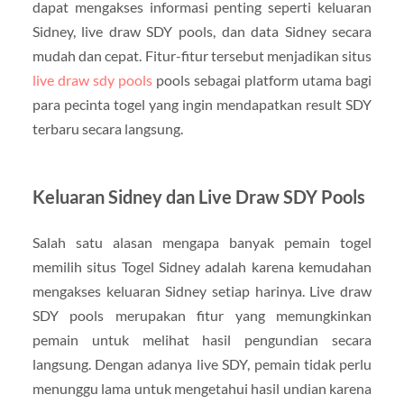
dapat mengakses informasi penting seperti keluaran
Sidney, live draw SDY pools, dan data Sidney secara
mudah dan cepat. Fitur-fitur tersebut menjadikan situs
live draw sdy pools
pools sebagai platform utama bagi
para pecinta togel yang ingin mendapatkan result SDY
terbaru secara langsung.
Keluaran Sidney dan Live Draw SDY Pools
Salah satu alasan mengapa banyak pemain togel
memilih situs Togel Sidney adalah karena kemudahan
mengakses keluaran Sidney setiap harinya. Live draw
SDY pools merupakan fitur yang memungkinkan
pemain untuk melihat hasil pengundian secara
langsung. Dengan adanya live SDY, pemain tidak perlu
menunggu lama untuk mengetahui hasil undian karena