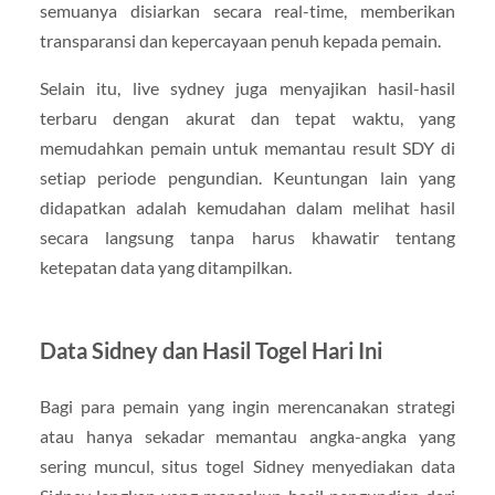
semuanya disiarkan secara real-time, memberikan
transparansi dan kepercayaan penuh kepada pemain.
Selain itu, live sydney juga menyajikan hasil-hasil
terbaru dengan akurat dan tepat waktu, yang
memudahkan pemain untuk memantau result SDY di
setiap periode pengundian. Keuntungan lain yang
didapatkan adalah kemudahan dalam melihat hasil
secara langsung tanpa harus khawatir tentang
ketepatan data yang ditampilkan.
Data Sidney dan Hasil Togel Hari Ini
Bagi para pemain yang ingin merencanakan strategi
atau hanya sekadar memantau angka-angka yang
sering muncul, situs togel Sidney menyediakan data