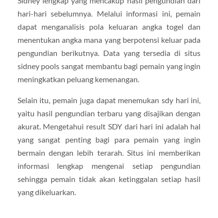
Sidney lengkap yang mencakup hasil pengundian dari
hari-hari sebelumnya. Melalui informasi ini, pemain
dapat menganalisis pola keluaran angka togel dan
menentukan angka mana yang berpotensi keluar pada
pengundian berikutnya. Data yang tersedia di situs
sidney pools sangat membantu bagi pemain yang ingin
meningkatkan peluang kemenangan.
Selain itu, pemain juga dapat menemukan sdy hari ini,
yaitu hasil pengundian terbaru yang disajikan dengan
akurat. Mengetahui result SDY dari hari ini adalah hal
yang sangat penting bagi para pemain yang ingin
bermain dengan lebih terarah. Situs ini memberikan
informasi lengkap mengenai setiap pengundian
sehingga pemain tidak akan ketinggalan setiap hasil
yang dikeluarkan.