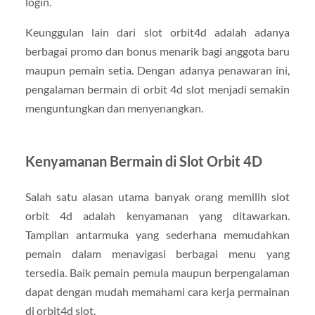
login.
Keunggulan lain dari slot orbit4d adalah adanya
berbagai promo dan bonus menarik bagi anggota baru
maupun pemain setia. Dengan adanya penawaran ini,
pengalaman bermain di orbit 4d slot menjadi semakin
menguntungkan dan menyenangkan.
Kenyamanan Bermain di Slot Orbit 4D
Salah satu alasan utama banyak orang memilih slot
orbit 4d adalah kenyamanan yang ditawarkan.
Tampilan antarmuka yang sederhana memudahkan
pemain dalam menavigasi berbagai menu yang
tersedia. Baik pemain pemula maupun berpengalaman
dapat dengan mudah memahami cara kerja permainan
di orbit4d slot.