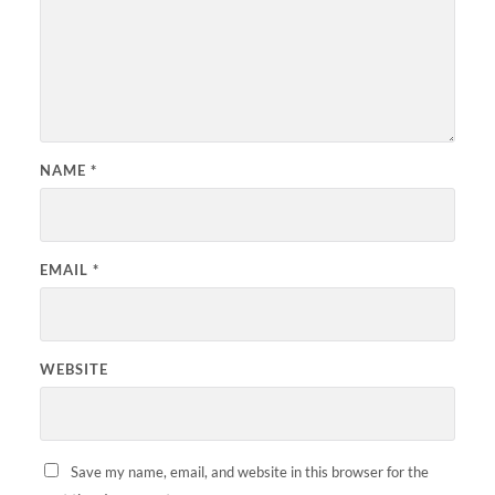
NAME
*
EMAIL
*
WEBSITE
Save my name, email, and website in this browser for the