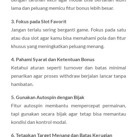
lama dan peluang memicu fitur bonus lebih besar.
3. Fokus pada Slot Favorit
Jangan terlalu sering berganti game. Fokus pada satu
atau dua slot agar kamu bisa memahami pola dan fitur
khusus yang meningkatkan peluang menang.
4. Pahami Syarat dan Ketentuan Bonus
Ketahui aturan seperti turnover dan batas minimal
penarikan agar proses withdraw berjalan lancar tanpa
hambatan.
5. Gunakan Autospin dengan Bijak
Fitur autospin membantu mempercepat permainan,
tapi gunakan secara bijak agar tetap bisa memantau
kondisi dan kontrol modal.
6. Tetapkan Target Menang dan Batas Kerugian