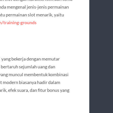
nda mengenal jenis-jenis permainan
tu permainan slot menarik, yaitu
m/training-grounds
i yang bekerja dengan memutar
n bertaruh sejumlah uang dan
 yang muncul membentuk kombinasi
t modern biasanya hadir dalam
ik, efek suara, dan fitur bonus yang