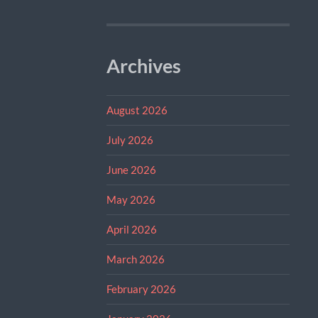
Archives
August 2026
July 2026
June 2026
May 2026
April 2026
March 2026
February 2026