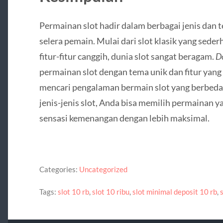
Permainan slot hadir dalam berbagai jenis dan 
selera pemain. Mulai dari slot klasik yang sede
fitur-fitur canggih, dunia slot sangat beragam.
D
permainan slot dengan tema unik dan fitur yang
mencari pengalaman bermain slot yang berbe
jenis-jenis slot, Anda bisa memilih permainan y
sensasi kemenangan dengan lebih maksimal.
Categories:
Uncategorized
Tags:
slot 10 rb
,
slot 10 ribu
,
slot minimal deposit 10 rb
,