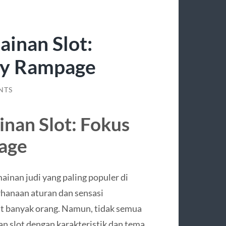
inan Slot:
ay Rampage
NTS
nan Slot: Fokus
age
ainan judi yang paling populer di
erhanaan aturan dan sensasi
t banyak orang. Namun, tidak semua
an slot dengan karakteristik dan tema