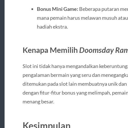
Bonus Mini Game:
Beberapa putaran meng
mana pemain harus melawan musuh atau
hadiah ekstra.
Kenapa Memilih
Doomsday Ra
Slot ini tidak hanya mengandalkan keberuntung
pengalaman bermain yang seru dan menegangkan
ditemukan pada slot lain membuatnya unik dan
dengan fitur-fitur bonus yang melimpah, pemai
menang besar.
Kesimpulan