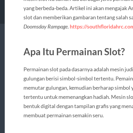
yang berbeda-beda. Artikel ini akan mengajak A
slot dan memberikan gambaran tentang salah sa
Doomsday Rampage
.
https://southfloridahrc.co
Apa Itu Permainan Slot?
Permainan slot pada dasarnya adalah mesin jud
gulungan berisi simbol-simbol tertentu. Pemai
memutar gulungan, kemudian berharap simbol
tertentu untuk memenangkan hadiah. Mesin slo
bentuk digital dengan tampilan grafis yang menar
membuat permainan semakin seru.