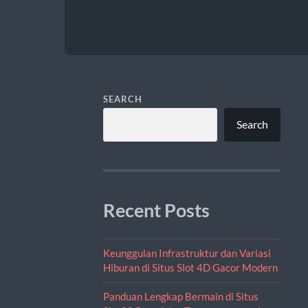
SEARCH
Search
Recent Posts
Keunggulan Infrastruktur dan Variasi
Hiburan di Situs Slot 4D Gacor Modern
Panduan Lengkap Bermain di Situs