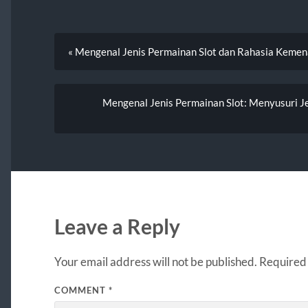
« Mengenal Jenis Permainan Slot dan Rahasia Kemena
Mengenal Jenis Permainan Slot: Menyusuri J
Leave a Reply
Your email address will not be published.
Required 
COMMENT
*