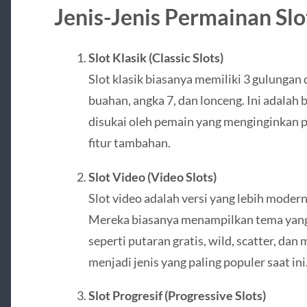
Jenis-Jenis Permainan Slo
Slot Klasik (Classic Slots)
Slot klasik biasanya memiliki 3 gulungan
buahan, angka 7, dan lonceng. Ini adalah 
disukai oleh pemain yang menginginkan 
fitur tambahan.
Slot Video (Video Slots)
Slot video adalah versi yang lebih modern
Mereka biasanya menampilkan tema yang 
seperti putaran gratis, wild, scatter, dan 
menjadi jenis yang paling populer saat ini
Slot Progresif (Progressive Slots)