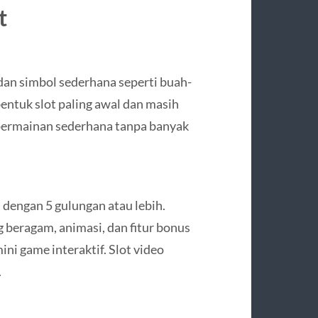
t
 dan simbol sederhana seperti buah-
bentuk slot paling awal dan masih
permainan sederhana tanpa banyak
 dengan 5 gulungan atau lebih.
beragam, animasi, dan fitur bonus
mini game interaktif. Slot video
.