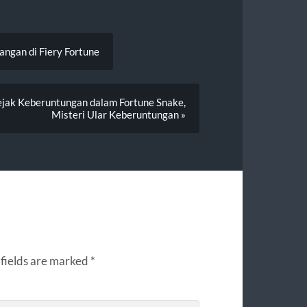
ngan di Fiery Fortune
ejak Keberuntungan dalam Fortune Snake,
Misteri Ular Keberuntungan »
fields are marked
*