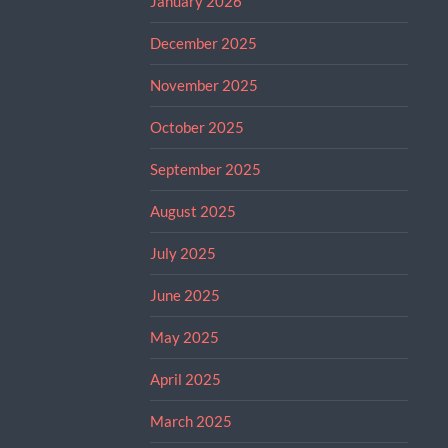
January 2026
December 2025
November 2025
October 2025
September 2025
August 2025
July 2025
June 2025
May 2025
April 2025
March 2025