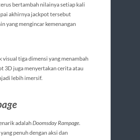
erus bertambah nilainya setiap kali
ai akhirnya jackpot tersebut
main yang mengincar kemenangan
k visual tiga dimensi yang menambah
ot 3D juga menyertakan cerita atau
adi lebih imersif.
page
enarik adalah
Doomsday Rampage
.
 yang penuh dengan aksi dan