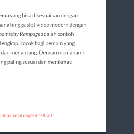
tema yang bisa disesuaikan dengan
rhana hingga slot video modern dengan
oomsday Rampage
adalah contoh
 lengkap, cocok bagi pemain yang
da dan menantang. Dengan memahami
ang paling sesuai dan menikmati
slot minimal deposit 10000