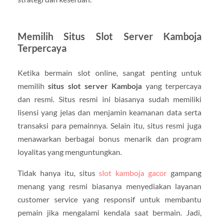
Memilih Situs Slot Server Kamboja
Terpercaya
Ketika bermain slot online, sangat penting untuk
memilih
situs slot server Kamboja
yang terpercaya
dan resmi. Situs resmi ini biasanya sudah memiliki
lisensi yang jelas dan menjamin keamanan data serta
transaksi para pemainnya. Selain itu, situs resmi juga
menawarkan berbagai bonus menarik dan program
loyalitas yang menguntungkan.
Tidak hanya itu, situs
slot kamboja gacor
gampang
menang yang resmi biasanya menyediakan layanan
customer service yang responsif untuk membantu
pemain jika mengalami kendala saat bermain. Jadi,