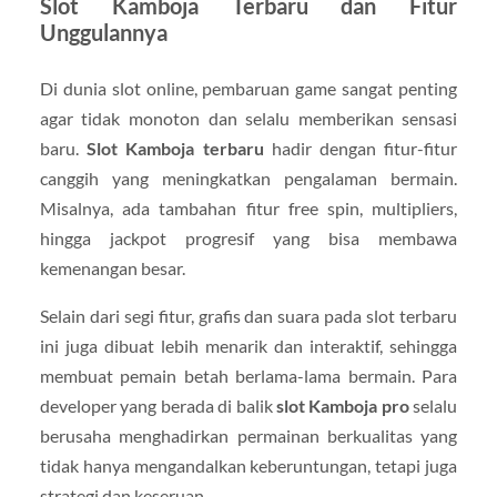
Slot Kamboja Terbaru dan Fitur
Unggulannya
Di dunia slot online, pembaruan game sangat penting
agar tidak monoton dan selalu memberikan sensasi
baru.
Slot Kamboja terbaru
hadir dengan fitur-fitur
canggih yang meningkatkan pengalaman bermain.
Misalnya, ada tambahan fitur free spin, multipliers,
hingga jackpot progresif yang bisa membawa
kemenangan besar.
Selain dari segi fitur, grafis dan suara pada slot terbaru
ini juga dibuat lebih menarik dan interaktif, sehingga
membuat pemain betah berlama-lama bermain. Para
developer yang berada di balik
slot Kamboja pro
selalu
berusaha menghadirkan permainan berkualitas yang
tidak hanya mengandalkan keberuntungan, tetapi juga
strategi dan keseruan.