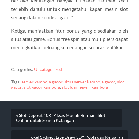
berisiko kehilangan banyak. Gunakan taruhan kecil
terlebih dahulu untuk mengetahui kapan mesin slot
sedang dalam kondisi “gacor”.
Ketiga, manfaatkan fitur bonus yang disediakan oleh
situs atau game. Bonus free spin atau multipliers dapat
meningkatkan peluang kemenangan secara signifikan.
Categories:
Uncategorized
Tags:
server kamboja gacor
,
situs server kamboja gacor
,
slot
gacor
,
slot gacor kamboja
,
slot luar negeri kamboja
« Slot Deposit 10K: Akses Mudah Bermain Slot
Online untuk Semua Kalangan
Togel Sydney: Live Draw SDY Pools dan Keluaran