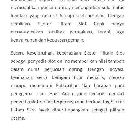
memudahkan pemain untuk mendapatkan solusi atas
kendala yang mereka hadapi saat bermain. Dengan
demikian, Sketer Hitam Slot tidak hanya
mengutamakan kualitas permainan, tetapi juga
kenyamanan dan kepuasan pemain.
Secara keseluruhan, keberadaan Sketer Hitam Slot
sebagai penyedia slot online memberikan nilai tambah
dalam dunia perjudian daring. Dengan inovasi,
keamanan, serta beragam fitur menarik, mereka
mampu memenuhi kebutuhan dan harapan para
penggemar slot. Bagi Anda yang sedang mencari
penyedia slot online terpercaya dan berkualitas, Sketer
Hitam Slot layak dipertimbangkan sebagai pilihan
utama.