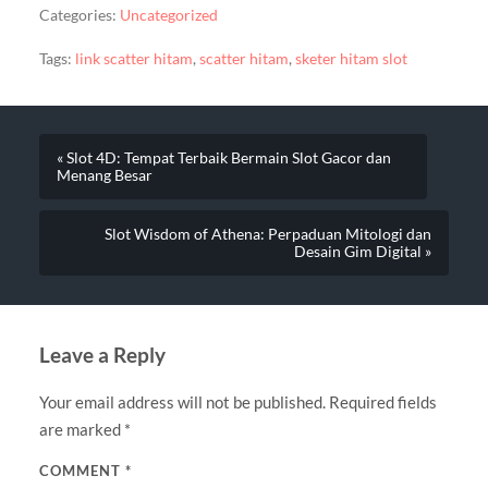
Categories:
Uncategorized
Tags:
link scatter hitam
,
scatter hitam
,
sketer hitam slot
« Slot 4D: Tempat Terbaik Bermain Slot Gacor dan
Menang Besar
Slot Wisdom of Athena: Perpaduan Mitologi dan
Desain Gim Digital »
Leave a Reply
Your email address will not be published.
Required fields
are marked
*
COMMENT
*