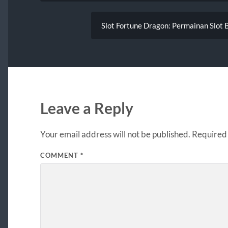
Slot Fortune Dragon: Permainan Slo
Leave a Reply
Your email address will not be published.
Required 
COMMENT
*