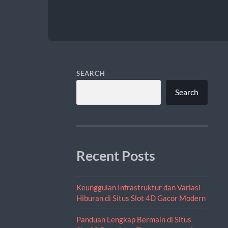
SEARCH
Search
Recent Posts
Keunggulan Infrastruktur dan Variasi
Hiburan di Situs Slot 4D Gacor Modern
Panduan Lengkap Bermain di Situs