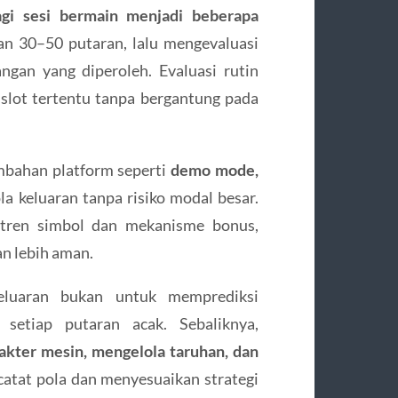
i sesi bermain menjadi beberapa
an 30–50 putaran, lalu mengevaluasi
angan yang diperoleh. Evaluasi rutin
lot tertentu tanpa bergantung pada
ambahan platform seperti
demo mode,
a keluaran tanpa risiko modal besar.
tren simbol dan mekanisme bonus,
n lebih aman.
eluaran bukan untuk memprediksi
etiap putaran acak. Sebaliknya,
kter mesin, mengelola taruhan, dan
catat pola dan menyesuaikan strategi