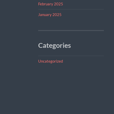
February 2025
January 2025
Categories
Uncategorized