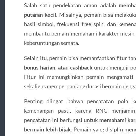
Salah satu pendekatan aman adalah
membag
putaran kecil
. Misalnya, pemain bisa melakuk
hasil simbol, frekuensi free spin, dan kemen
membantu pemain memahami karakter mesin s
keberuntungan semata.
Selain itu, pemain bisa memanfaatkan fitur t
bonus harian, atau cashback
untuk menguji pol
Fitur ini memungkinkan pemain mengamati 
sekaligus memperpanjang durasi bermain denga
Penting diingat bahwa pencatatan pola k
kemenangan pasti, karena RNG menjamin s
pencatatan ini berfungsi untuk
memahami kara
bermain lebih bijak
. Pemain yang disiplin men