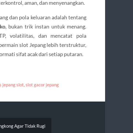
 terkontrol, aman, dan menyenangkan.
ang dan pola keluaran adalah tentang
iko
, bukan trik instan untuk menang.
, volatilitas, dan mencatat pola
rmain slot Jepang lebih terstruktur,
mati sifat acak dari setiap putaran.
s jepang slot
,
slot gacor jepang
ngkong Agar Tidak Rugi