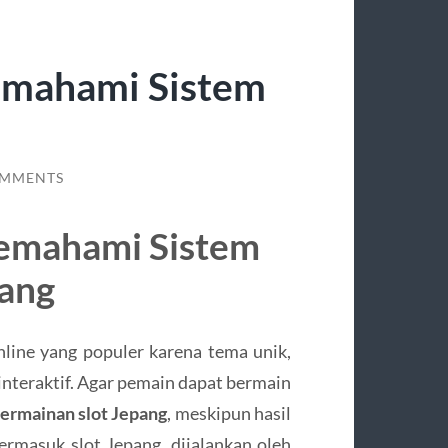
mahami Sistem
OMMENTS
emahami Sistem
pang
nline yang populer karena tema unik,
 interaktif. Agar pemain dapat bermain
permainan slot Jepang
, meskipun hasil
termasuk slot Jepang, dijalankan oleh