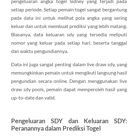
pengeluaran angka togel Sidney yang terjadi pada
setiap periode. Setiap pemain togel sangat bergantung
pada data ini untuk melihat pola angka yang sering
keluar dan untuk membuat prediksi yang lebih matang.
Biasanya, data keluaran sdy yang tersedia meliputi
nomor yang keluar pada setiap hari, beserta tanggal
dan waktu pengundiannya.
Data ini juga sangat penting dalam live draw sdy, yang
memungkinkan pemain untuk mengikuti langsung hasil
pengundian secara online. Dengan menggunakan live
draw sdy pools, pemain dapat memperoleh hasil yang
up-to-date dan valid.
Pengeluaran SDY dan Keluaran SDY:
Peranannya dalam Prediksi Togel