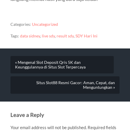
Categories:
Uncategorized
Tags:
data sidney
,
live sdy
,
result sdy
,
SDY Hari Ini
« Mengenal Slot Deposit Qris 5K dan
Keunggulannya di Situs Slot Terpercaya
Situs Slot88 Resmi Gacor: Aman, Cepat, dan
Menguntungkan »
Leave a Reply
Your email address will not be published.
Required fields