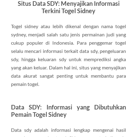
Situs Data SDY: Menyajikan Informasi
Terkini Togel Sidney
Togel sidney atau lebih dikenal dengan nama togel
sydney, menjadi salah satu jenis permainan judi yang
cukup populer di Indonesia. Para penggemar togel
selalu mencari informasi terkait data sdy, pengeluaran
sdy, hingga keluaran sdy untuk memprediksi angka
yang akan keluar. Dalam hal ini, situs yang menyajikan
data akurat sangat penting untuk membantu para
pemain togel.
Data SDY: Informasi yang Dibutuhkan
Pemain Togel Sidney
Data sdy adalah informasi lengkap mengenai hasil