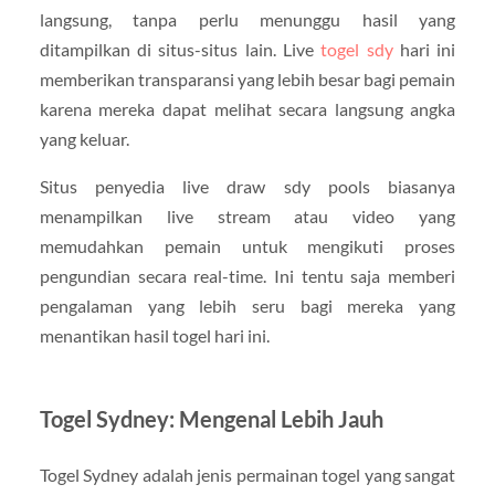
langsung, tanpa perlu menunggu hasil yang
ditampilkan di situs-situs lain. Live
togel sdy
hari ini
memberikan transparansi yang lebih besar bagi pemain
karena mereka dapat melihat secara langsung angka
yang keluar.
Situs penyedia live draw sdy pools biasanya
menampilkan live stream atau video yang
memudahkan pemain untuk mengikuti proses
pengundian secara real-time. Ini tentu saja memberi
pengalaman yang lebih seru bagi mereka yang
menantikan hasil togel hari ini.
Togel Sydney: Mengenal Lebih Jauh
Togel Sydney adalah jenis permainan togel yang sangat