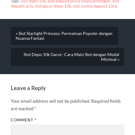
Tags:
slot depo 10k
,
slot deposit pulsa tanpa potongan
,
slot
deposit qris
,
slot gacor depo 10k
,
slot online deposit 10rb
« Slot Starlight Princess: Permainan Populer dengan
Nuansa Fantasi
Slot Depo 10k Gacor: Cara Main Slot dengan Modal
Minimal »
Leave a Reply
Your email address will not be published.
Required fields
are marked
*
COMMENT
*