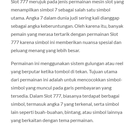
Slot
777
merujuk
pada
jenis
permainan
mesin
slot
yang
menampilkan
simbol
7
sebagai
salah
satu
simbol
utama.
Angka
7
dalam
dunia
judi
sering
kali
dianggap
sebagai
angka
keberuntungan.
Oleh
karena
itu,
banyak
pemain
yang
merasa
tertarik
dengan
permainan
Slot
777
karena
simbol
ini
memberikan
nuansa
spesial
dan
peluang
menang
yang
lebih
besar.
Permainan
ini
menggunakan
sistem
gulungan
atau
reel
yang
berputar
ketika
tombol
di
tekan.
Tujuan
utama
dari
permainan
ini
adalah
untuk
mencocokkan
simbol-
simbol
yang
muncul
pada
garis
pembayaran
yang
tersedia.
Dalam
Slot
777,
biasanya
terdapat
berbagai
simbol,
termasuk
angka
7
yang
terkenal,
serta
simbol
lain
seperti
buah-
buahan,
bintang,
atau
simbol
lainnya
yang
berkaitan
dengan
tema
permainan.