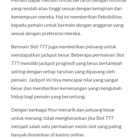
yang
rendah
atau
tinggi
sesuai
dengan
keinginan
dan
kemampuan
mereka.
Hal
ini
memberikan
fleksibilitas
kepada
pemain
untuk
bermain
dengan
anggaran
yang
sesuai
dengan
preferensi
mereka.
Bermain
Slot
777
juga
memberikan
peluang
untuk
mendapatkan
jackpot
besar.
Beberapa
permainan
Slot
777
memiliki
jackpot
progresif
yang
terus
bertambah
seiring
dengan
setiap
taruhan
yang
dipasang
oleh
pemain.
Jackpot
ini
bisa
mencapai
nilai
yang
sangat
besar
dan
memberikan
kemenangan
yang
mengubah
hidup
bagi
pemain
yang
beruntung.
Dengan
berbagai
fitur
menarik
dan
peluang
besar
untuk
menang,
tidak
mengherankan
jika
Slot
777
menjadi
salah
satu
permainan
mesin
slot
yang
paling
banyak
dimainkan
di
kasino
online.