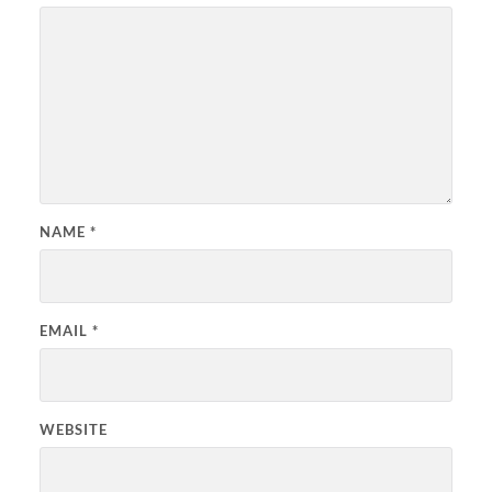
NAME
*
EMAIL
*
WEBSITE