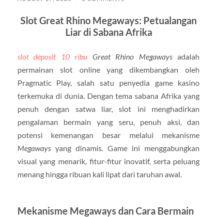
Slot Great Rhino Megaways: Petualangan
Liar di Sabana Afrika
slot deposit 10 ribu
Great Rhino Megaways
adalah
permainan slot online yang dikembangkan oleh
Pragmatic Play, salah satu penyedia game kasino
terkemuka di dunia. Dengan tema sabana Afrika yang
penuh dengan satwa liar, slot ini menghadirkan
pengalaman bermain yang seru, penuh aksi, dan
potensi kemenangan besar melalui mekanisme
Megaways
yang dinamis. Game ini menggabungkan
visual yang menarik, fitur-fitur inovatif, serta peluang
menang hingga ribuan kali lipat dari taruhan awal.
Mekanisme Megaways dan Cara Bermain