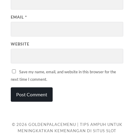
EMAIL
*
WEBSITE
Save my name, email, and website in this browser for the
next time I comment.
© 2026
GOLDENPALACEMENU | TIPS AMPUH UNTUK
MENINGKATKAN KEMENANGAN DI SITUS SLOT