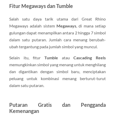
Fitur Megaways dan Tumble
Salah satu daya tarik utama dari Great Rhino
Megaways adalah sistem
Megaways
, di mana setiap
gulungan dapat menampilkan antara 2 hingga 7 simbol
dalam satu putaran. Jumlah cara menang berubah-
ubah tergantung pada jumlah simbol yang muncul.
Selain itu, fitur
Tumble
atau
Cascading Reels
memungkinkan simbol yang menang untuk menghilang
dan digantikan dengan simbol baru, menciptakan
peluang untuk kombinasi menang berturut-turut
dalam satu putaran.
Putaran Gratis dan Pengganda
Kemenangan