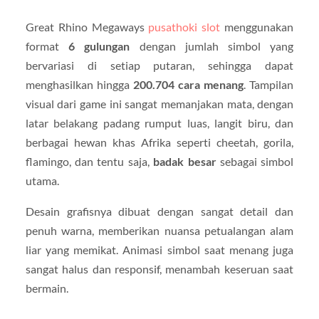
Great Rhino Megaways
pusathoki slot
menggunakan
format
6 gulungan
dengan jumlah simbol yang
bervariasi di setiap putaran, sehingga dapat
menghasilkan hingga
200.704 cara menang
. Tampilan
visual dari game ini sangat memanjakan mata, dengan
latar belakang padang rumput luas, langit biru, dan
berbagai hewan khas Afrika seperti cheetah, gorila,
flamingo, dan tentu saja,
badak besar
sebagai simbol
utama.
Desain grafisnya dibuat dengan sangat detail dan
penuh warna, memberikan nuansa petualangan alam
liar yang memikat. Animasi simbol saat menang juga
sangat halus dan responsif, menambah keseruan saat
bermain.