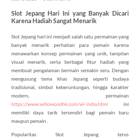
Slot Jepang Hari Ini yang Banyak Dicari
Karena Hadiah Sangat Menarik
Slot Jepang hari ini menjadi salah satu permainan yang
banyak menarik perhatian para pemain karena
menawarkan konsep permainan yang unik, tampilan
visual menarik, serta berbagai fitur hadiah yang
membuat pengalaman bermain semakin seru. Dengan
mengusung tema khas Jepang seperti budaya
tradisional, simbol keberuntungan, hingga karakter
modern, permainan
https://www.willowoodhk.com/wl-india.html
ini
memiliki daya tarik tersendiri bagi pemain baru
maupun pemain .
Popularitas Slot Jepang terus