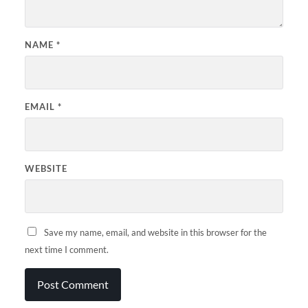
NAME
*
EMAIL
*
WEBSITE
Save my name, email, and website in this browser for the
next time I comment.