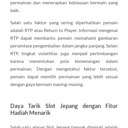
permainan dan menerapkan kebiasaan bermain yang
baik.
Salah satu faktor yang sering diperhatikan pemain
adalah RTP atau Return to Player. Informasi mengenai
RTP dapat membantu pemain memahami gambaran
persentase pengembalian dalam jangka panjang. Selain
RTP, tingkat volatilitas juga menjadi pertimbangan
karena menentukan pola kemenangan dalam
permainan. Dengan mengetahui faktor tersebut,
pemain dapat memilih permainan yang lebih sesuai
dengan gaya bermain masing-masing.
Daya Tarik Slot Jepang dengan Fitur
Hadiah Menarik
Salah satu alasan Slot Jepang banyak diminati adalah