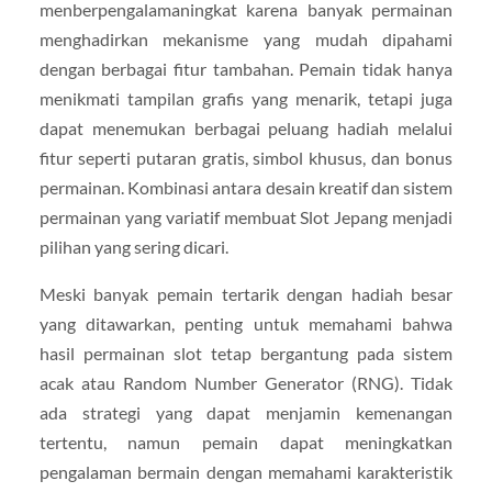
menberpengalamaningkat karena banyak permainan
menghadirkan mekanisme yang mudah dipahami
dengan berbagai fitur tambahan. Pemain tidak hanya
menikmati tampilan grafis yang menarik, tetapi juga
dapat menemukan berbagai peluang hadiah melalui
fitur seperti putaran gratis, simbol khusus, dan bonus
permainan. Kombinasi antara desain kreatif dan sistem
permainan yang variatif membuat Slot Jepang menjadi
pilihan yang sering dicari.
Meski banyak pemain tertarik dengan hadiah besar
yang ditawarkan, penting untuk memahami bahwa
hasil permainan slot tetap bergantung pada sistem
acak atau Random Number Generator (RNG). Tidak
ada strategi yang dapat menjamin kemenangan
tertentu, namun pemain dapat meningkatkan
pengalaman bermain dengan memahami karakteristik