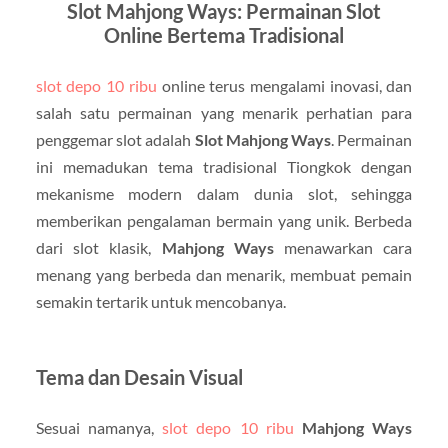
Slot Mahjong Ways: Permainan Slot
Online Bertema Tradisional
slot depo 10 ribu
online terus mengalami inovasi, dan
salah satu permainan yang menarik perhatian para
penggemar slot adalah
Slot Mahjong Ways
. Permainan
ini memadukan tema tradisional Tiongkok dengan
mekanisme modern dalam dunia slot, sehingga
memberikan pengalaman bermain yang unik. Berbeda
dari slot klasik,
Mahjong Ways
menawarkan cara
menang yang berbeda dan menarik, membuat pemain
semakin tertarik untuk mencobanya.
Tema dan Desain Visual
Sesuai namanya,
slot depo 10 ribu
Mahjong Ways