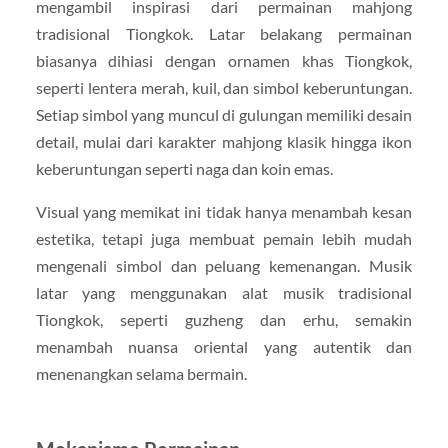
mengambil inspirasi dari permainan mahjong
tradisional Tiongkok. Latar belakang permainan
biasanya dihiasi dengan ornamen khas Tiongkok,
seperti lentera merah, kuil, dan simbol keberuntungan.
Setiap simbol yang muncul di gulungan memiliki desain
detail, mulai dari karakter mahjong klasik hingga ikon
keberuntungan seperti naga dan koin emas.
Visual yang memikat ini tidak hanya menambah kesan
estetika, tetapi juga membuat pemain lebih mudah
mengenali simbol dan peluang kemenangan. Musik
latar yang menggunakan alat musik tradisional
Tiongkok, seperti guzheng dan erhu, semakin
menambah nuansa oriental yang autentik dan
menenangkan selama bermain.