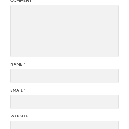
COMMENT
*
NAME
*
EMAIL
*
WEBSITE