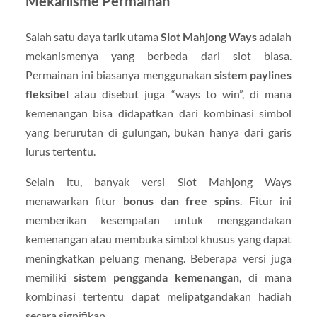
Mekanisme Permainan
Salah satu daya tarik utama
Slot Mahjong Ways
adalah
mekanismenya yang berbeda dari slot biasa.
Permainan ini biasanya menggunakan
sistem paylines
fleksibel
atau disebut juga “ways to win”, di mana
kemenangan bisa didapatkan dari kombinasi simbol
yang berurutan di gulungan, bukan hanya dari garis
lurus tertentu.
Selain itu, banyak versi Slot Mahjong Ways
menawarkan fitur
bonus dan free spins
. Fitur ini
memberikan kesempatan untuk menggandakan
kemenangan atau membuka simbol khusus yang dapat
meningkatkan peluang menang. Beberapa versi juga
memiliki
sistem pengganda kemenangan
, di mana
kombinasi tertentu dapat melipatgandakan hadiah
secara signifikan.